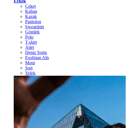
Erkek
Ceket
Kaban
Kazak
Pantolon
Sweatshirt
Gömlek
Polo
T-shirt
Atlet
Deniz Şortu
Eşofman Altı
Mont
Şort
Yelek