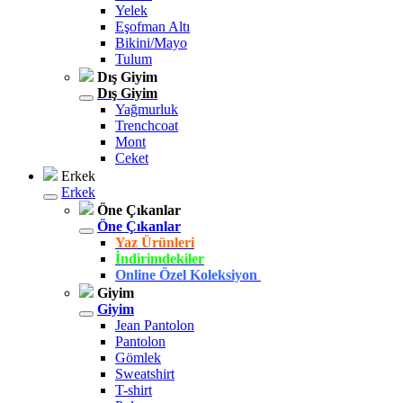
Yelek
Eşofman Altı
Bikini/Mayo
Tulum
Dış Giyim
Dış Giyim
Yağmurluk
Trenchcoat
Mont
Ceket
Erkek
Erkek
Öne Çıkanlar
Öne Çıkanlar
Yaz Ürünleri
İndirimdekiler
Online Özel Koleksiyon
Giyim
Giyim
Jean Pantolon
Pantolon
Gömlek
Sweatshirt
T-shirt