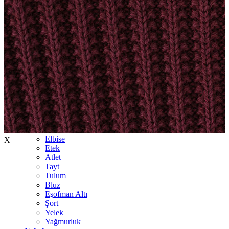
İndirimdekiler
Kadın
Ceket
Hırka
Kaban
Kazak
Mont
Pantolon
Sweatshırt
Gömlek
T-shirt
Elbise
X
Etek
Atlet
Tayt
Tulum
Bluz
Eşofman Altı
Şort
Yelek
Yağmurluk