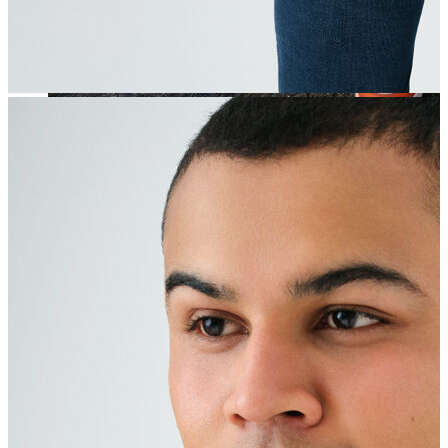
Jean
Öne Çıkanlar
Yeni Sezon
Kadın Jean
Pantolon
Ceket
Gömlek
Elbise
Etek
Erkek Jean
Pantolon
Ceket
Gömlek