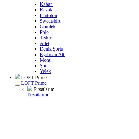
Kaban
Kazak
Pantolon
Sweatshirt
Gömlek
Polo
T-shirt
Atlet
Deniz Şortu
Eşofman Altı
Mont
Şort
Yelek
LOFT Prime
LOFT Prime
Fırsatlarım
Fırsatlarım