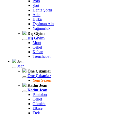
Polo
Şort
Deniz Şortu
Atlet
Hırka
Eşofman Altı
Yağmurluk
Dış Giyim
Dış Giyim
Mont
Ceket
Kaban
Trenchcoat
Jean
Jean
Öne Çıkanlar
Öne Çıkanlar
Yeni Sezon
Kadın Jean
Kadın Jean
Pantolon
Ceket
Gömlek
Elbise
Etek