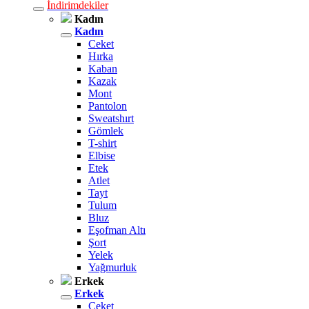
İndirimdekiler
Kadın
Kadın
Ceket
Hırka
Kaban
Kazak
Mont
Pantolon
Sweatshırt
Gömlek
T-shirt
Elbise
Etek
Atlet
Tayt
Tulum
Bluz
Eşofman Altı
Şort
Yelek
Yağmurluk
Erkek
Erkek
Ceket