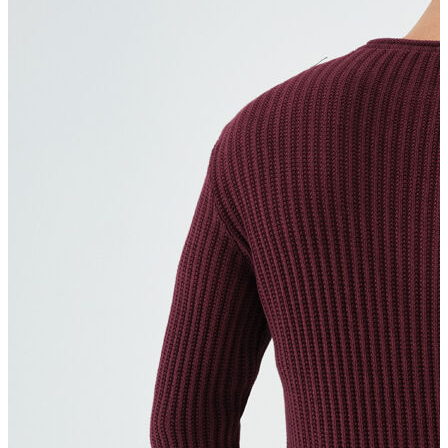
T-shirt
Polo
Şort
Deniz Şortu
Atlet
Hırka
Eşofman Altı
Yağmurluk
Dış Giyim
Mont
Ceket
Kaban
Trenchcoat