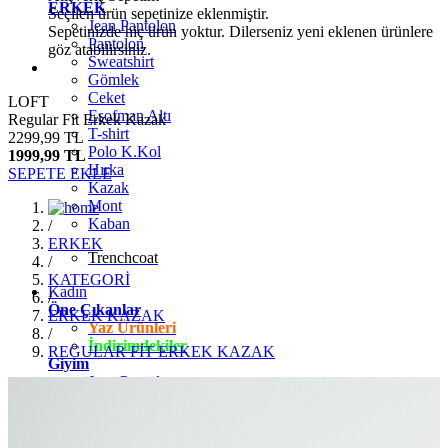
ERKEK
Seçilen ürün sepetinize eklenmiştir.
Jean Pantolon
Sepetinizde hiç ürün yoktur. Dilerseniz yeni eklenen ürünlere
Pantolon
göz atabilirsiniz.
Sweatshirt
Gömlek
Ceket
LOFT
Eşofman Altı
Regular Fit Erkek Kazak
T-shirt
2299,99 TL
Polo K.Kol
1999,99 TL
Hırka
SEPETE EKLE
Kazak
Mont
Kaban
/
ERKEK
Trenchcoat
/
KATEGORİ
Kadın
/
Öne Çıkanlar
ERKEK KAZAK
Yaz Ürünleri
/
İndirimdekiler
REGULAR FİT ERKEK KAZAK
Giyim
Jean Pantolon
Pantolon
Gömlek
T-shirt