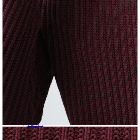
Aksesuar
Kadın Aksesuar
Çorap
Bere
Eldiven
Kemer
Parfüm