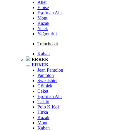
Atlet
Elbise
Eşofman Altı
Mont
Kazak
Yelek
Yağmurluk
Trenchcoat
Kaban
ERKEK
ERKEK
Jean Pantolon
Pantolon
Sweatshirt
Gömlek
Ceket
Eşofman Altı
T-shirt
Polo K.Kol
Hırka
Kazak
Mont
Kaban