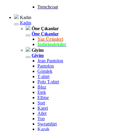
Trenchcoat
Kadın
Kadın
Öne Çıkanlar
Öne Çıkanlar
Yaz Ürünleri
İndirimdekiler
Giyim
Giyim
Jean Pantolon
Pantolon
Gömlek
T-shirt
Polo T-shirt
Bluz
Etek
Elbise
Şort
Kapri
Atlet
Top
Sweatshirt
Kazak