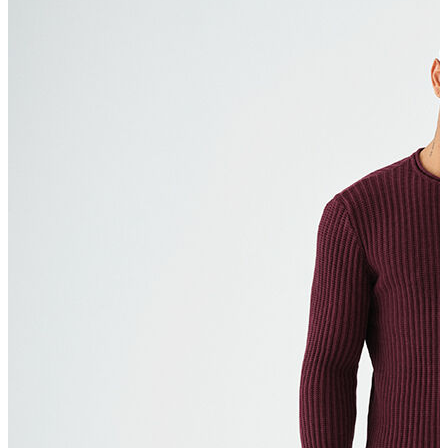
Polo T-shirt
Bluz
Etek
Elbise
Şort
Kapri
Atlet
Top
Sweatshirt
Kazak
Yelek
Eşofman Altı
Bikini/Mayo
Tulum
Dış Giyim
Yağmurluk
Trenchcoat
Mont
Ceket