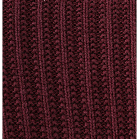
Erkek Aksesuar
Boxer
Çorap
Kemer
Atkı
Cüzdan
Parfüm
Şapka