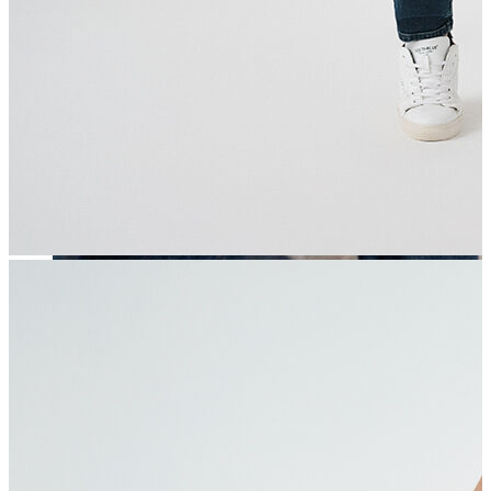
Erkek
Öne Çıkanlar
Yaz Ürünleri
İndirimdekiler
Online Özel Koleksiyon
Giyim
Jean Pantolon
Pantolon
Gömlek
Sweatshirt