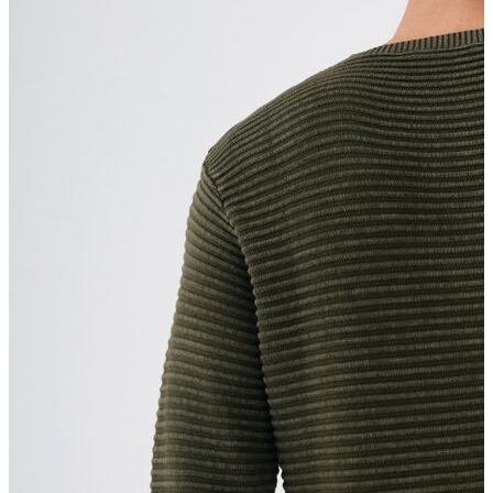
T-shirt
Polo
Şort
Deniz Şortu
Atlet
Hırka
Eşofman Altı
Yağmurluk
Dış Giyim
Mont
Ceket
Kaban
Trenchcoat