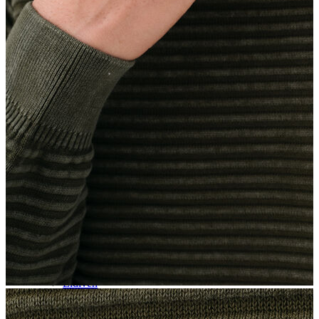
Aksesuar
Kadın Aksesuar
Çorap
Bere
Eldiven
Kemer
Parfüm