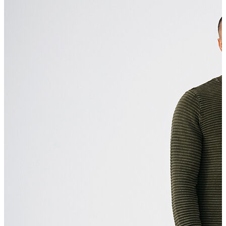
Polo T-shirt
Bluz
Etek
Elbise
Şort
Kapri
Atlet
Top
Sweatshirt
Kazak
Yelek
Eşofman Altı
Bikini/Mayo
Tulum
Dış Giyim
Yağmurluk
Trenchcoat
Mont
Ceket