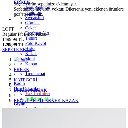
ERKEK
Seçilen ürün sepetinize eklenmiştir.
Jean Pantolon
Sepetinizde hiç ürün yoktur. Dilerseniz yeni eklenen ürünlere
Pantolon
göz atabilirsiniz.
Sweatshirt
Gömlek
Ceket
LOFT
Eşofman Altı
Regular Fit Erkek Kazak
T-shirt
1499,99 TL
Polo K.Kol
1299,99 TL
Hırka
SEPETE EKLE
Kazak
Mont
Kaban
/
ERKEK
Trenchcoat
/
KATEGORİ
Kadın
/
Öne Çıkanlar
ERKEK KAZAK
Yaz Ürünleri
/
İndirimdekiler
REGULAR FİT ERKEK KAZAK
Giyim
Jean Pantolon
Pantolon
Gömlek
T-shirt