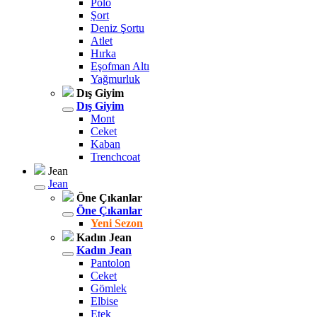
Polo
Şort
Deniz Şortu
Atlet
Hırka
Eşofman Altı
Yağmurluk
Dış Giyim
Dış Giyim
Mont
Ceket
Kaban
Trenchcoat
Jean
Jean
Öne Çıkanlar
Öne Çıkanlar
Yeni Sezon
Kadın Jean
Kadın Jean
Pantolon
Ceket
Gömlek
Elbise
Etek