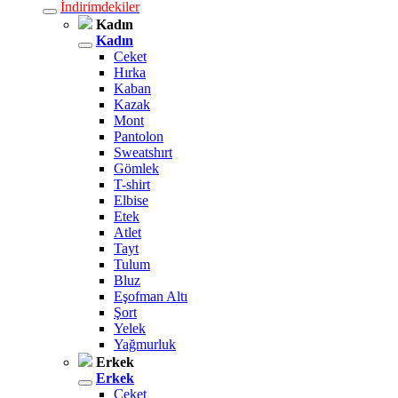
İndirimdekiler
Kadın
Kadın
Ceket
Hırka
Kaban
Kazak
Mont
Pantolon
Sweatshırt
Gömlek
T-shirt
Elbise
Etek
Atlet
Tayt
Tulum
Bluz
Eşofman Altı
Şort
Yelek
Yağmurluk
Erkek
Erkek
Ceket