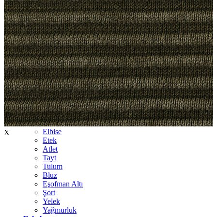
İndirimdekiler
Kadın
Ceket
Hırka
Kaban
Kazak
Mont
Pantolon
Sweatshırt
Gömlek
T-shirt
Elbise
X
Etek
Atlet
Tayt
Tulum
Bluz
Eşofman Altı
Şort
Yelek
Yağmurluk