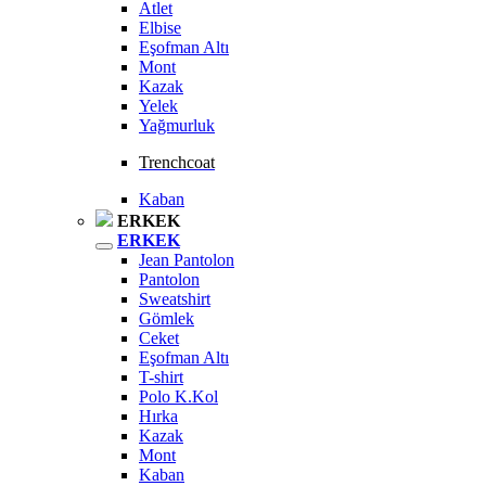
Atlet
Elbise
Eşofman Altı
Mont
Kazak
Yelek
Yağmurluk
Trenchcoat
Kaban
ERKEK
ERKEK
Jean Pantolon
Pantolon
Sweatshirt
Gömlek
Ceket
Eşofman Altı
T-shirt
Polo K.Kol
Hırka
Kazak
Mont
Kaban