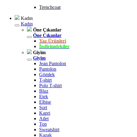
Trenchcoat
Kadın
Kadın
Öne Çıkanlar
Öne Çıkanlar
Yaz Ürünleri
İndirimdekiler
Giyim
Giyim
Jean Pantolon
Pantolon
Gömlek
T-shirt
Polo T-shirt
Bluz
Etek
Elbise
Şort
Kapri
Atlet
Top
Sweatshirt
Kazak