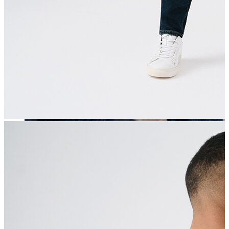
Erkek
Öne Çıkanlar
Yaz Ürünleri
İndirimdekiler
Online Özel Koleksiyon
Giyim
Jean Pantolon
Pantolon
Gömlek
Sweatshirt