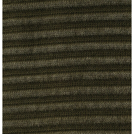
Erkek Aksesuar
Boxer
Çorap
Kemer
Atkı
Cüzdan
Parfüm
Şapka