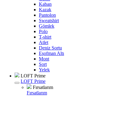
Kaban
Kazak
Pantolon
Sweatshirt
Gömlek
Polo
T-shirt
Atlet
Deniz Şortu
Eşofman Altı
Mont
Şort
Yelek
LOFT Prime
LOFT Prime
Fırsatlarım
Fırsatlarım