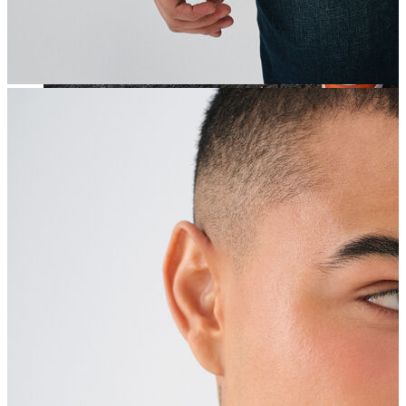
Jean
Öne Çıkanlar
Yeni Sezon
Kadın Jean
Pantolon
Ceket
Gömlek
Elbise
Etek
Erkek Jean
Pantolon
Ceket
Gömlek