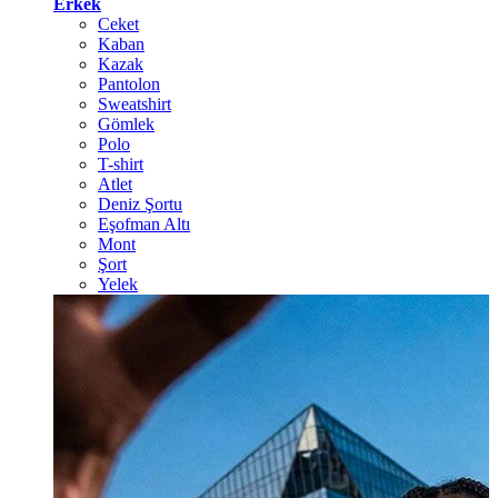
Erkek
Ceket
Kaban
Kazak
Pantolon
Sweatshirt
Gömlek
Polo
T-shirt
Atlet
Deniz Şortu
Eşofman Altı
Mont
Şort
Yelek