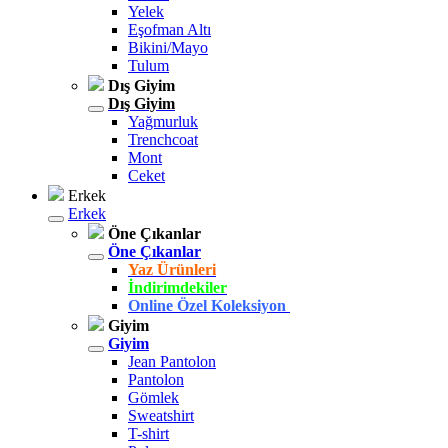
Yelek
Eşofman Altı
Bikini/Mayo
Tulum
Dış Giyim
Dış Giyim
Yağmurluk
Trenchcoat
Mont
Ceket
Erkek
Erkek
Öne Çıkanlar
Öne Çıkanlar
Yaz Ürünleri
İndirimdekiler
Online Özel Koleksiyon
Giyim
Giyim
Jean Pantolon
Pantolon
Gömlek
Sweatshirt
T-shirt