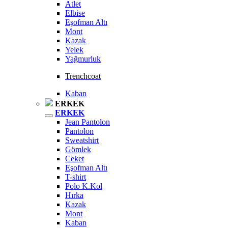
Atlet
Elbise
Eşofman Altı
Mont
Kazak
Yelek
Yağmurluk
Trenchcoat
Kaban
ERKEK
ERKEK
Jean Pantolon
Pantolon
Sweatshirt
Gömlek
Ceket
Eşofman Altı
T-shirt
Polo K.Kol
Hırka
Kazak
Mont
Kaban