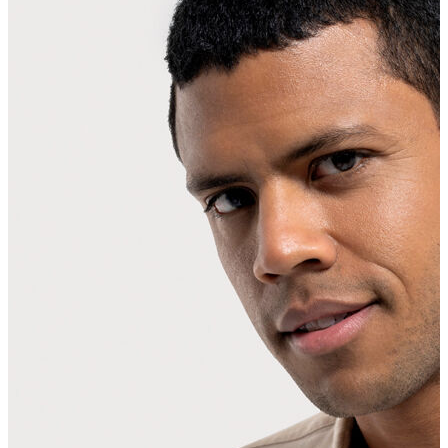
Erkek Aksesuar
Boxer
Çorap
Kemer
Atkı
Cüzdan
Parfüm
Şapka