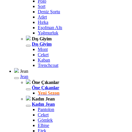
Polo
Şort
Deniz Şortu
Atlet
Hırka
Eşofman Altı
Yağmurluk
Dış Giyim
Dış Giyim
Mont
Ceket
Kaban
Trenchcoat
Jean
Jean
Öne Çıkanlar
Öne Çıkanlar
Yeni Sezon
Kadın Jean
Kadın Jean
Pantolon
Ceket
Gömlek
Elbise
Etek