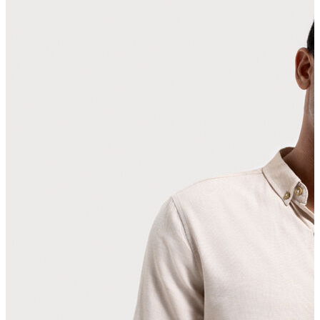
Polo T-shirt
Bluz
Etek
Elbise
Şort
Kapri
Atlet
Top
Sweatshirt
Kazak
Yelek
Eşofman Altı
Bikini/Mayo
Tulum
Dış Giyim
Yağmurluk
Trenchcoat
Mont
Ceket