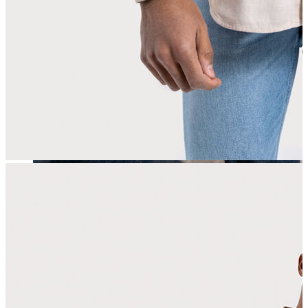
Erkek
Öne Çıkanlar
Yaz Ürünleri
İndirimdekiler
Online Özel Koleksiyon
Giyim
Jean Pantolon
Pantolon
Gömlek
Sweatshirt