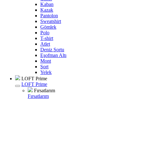
Kaban
Kazak
Pantolon
Sweatshirt
Gömlek
Polo
T-shirt
Atlet
Deniz Şortu
Eşofman Altı
Mont
Şort
Yelek
LOFT Prime
LOFT Prime
Fırsatlarım
Fırsatlarım