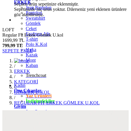
ERKEK
Seçilen ürün sepetinize eklenmiştir.
Jean Pantolon
Sepetinizde hiç ürün yoktur. Dilerseniz yeni eklenen ürünlere
Pantolon
göz atabilirsiniz.
Sweatshirt
Gömlek
Ceket
LOFT
Eşofman Altı
Regular Fit Erkek Gömlek U.kol
T-shirt
1699,99 TL
Polo K.Kol
799,99 TL
Hırka
SEPETE EKLE
Kazak
Mont
Kaban
/
ERKEK
Trenchcoat
/
KATEGORİ
Kadın
/
Öne Çıkanlar
GÖMLEK U.KOL
Yaz Ürünleri
/
İndirimdekiler
REGULAR FİT ERKEK GÖMLEK U.KOL
Giyim
Jean Pantolon
Pantolon
Gömlek
T-shirt