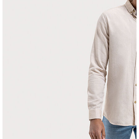
T-shirt
Polo
Şort
Deniz Şortu
Atlet
Hırka
Eşofman Altı
Yağmurluk
Dış Giyim
Mont
Ceket
Kaban
Trenchcoat