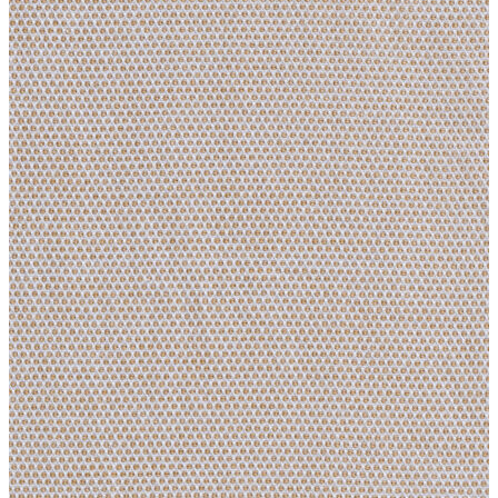
Erkek
Ceket
Kaban
Kazak
Pantolon
Sweatshirt
Gömlek
Polo
T-shirt
Atlet
Deniz Şortu
Eşofman Altı
Mont
Şort
Yelek