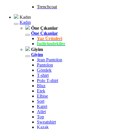
Trenchcoat
Kadın
Kadın
Öne Çıkanlar
Öne Çıkanlar
Yaz Ürünleri
İndirimdekiler
Giyim
Giyim
Jean Pantolon
Pantolon
Gömlek
T-shirt
Polo T-shirt
Bluz
Etek
Elbise
Şort
Kapri
Atlet
Top
Sweatshirt
Kazak