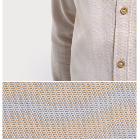
İndirimdekiler
Kadın
Ceket
Hırka
Kaban
Kazak
Mont
Pantolon
Sweatshırt
Gömlek
T-shirt
Elbise
Etek
Atlet
Tayt
Tulum
Bluz
Eşofman Altı
Şort
Yelek
Yağmurluk