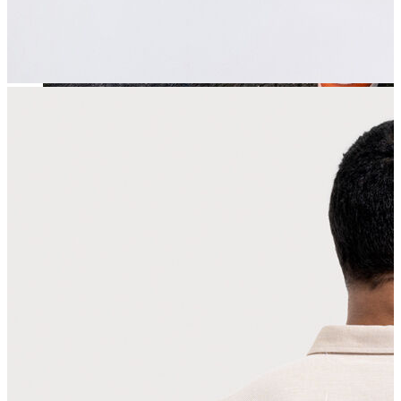
Jean
Öne Çıkanlar
Yeni Sezon
Kadın Jean
Pantolon
Ceket
Gömlek
Elbise
Etek
Erkek Jean
Pantolon
Ceket
Gömlek