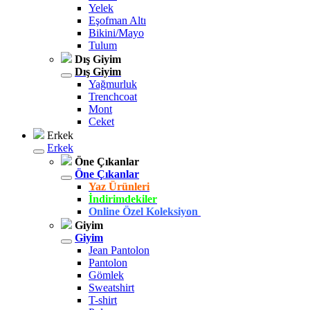
Yelek
Eşofman Altı
Bikini/Mayo
Tulum
Dış Giyim
Dış Giyim
Yağmurluk
Trenchcoat
Mont
Ceket
Erkek
Erkek
Öne Çıkanlar
Öne Çıkanlar
Yaz Ürünleri
İndirimdekiler
Online Özel Koleksiyon
Giyim
Giyim
Jean Pantolon
Pantolon
Gömlek
Sweatshirt
T-shirt