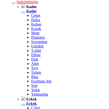
İndirimdekiler
Kadın
Kadın
Ceket
Hırka
Kaban
Kazak
Mont
Pantolon
Sweatshırt
Gömlek
T-shirt
Elbise
Etek
Atlet
Tayt
Tulum
Bluz
Eşofman Altı
Şort
Yelek
Yağmurluk
Erkek
Erkek
Ceket