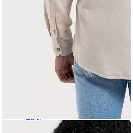
Aksesuar
Kadın Aksesuar
Çorap
Bere
Eldiven
Kemer
Parfüm