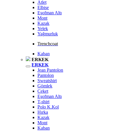
Atlet
Elbise
Eşofman Altı
Mont
Kazak
Yelek
Yağmurluk
Trenchcoat
Kaban
ERKEK
ERKEK
Jean Pantolon
Pantolon
Sweatshirt
Gömlek
Ceket
Eşofman Altı
T-shirt
Polo K.Kol
Hırka
Kazak
Mont
Kaban