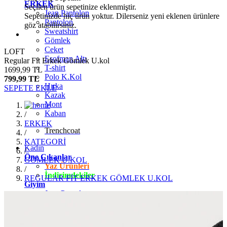
ERKEK
Seçilen ürün sepetinize eklenmiştir.
Jean Pantolon
Sepetinizde hiç ürün yoktur. Dilerseniz yeni eklenen ürünlere
Pantolon
göz atabilirsiniz.
Sweatshirt
Gömlek
Ceket
LOFT
Eşofman Altı
Regular Fit Erkek Gömlek U.kol
T-shirt
1699,99 TL
Polo K.Kol
799,99 TL
Hırka
SEPETE EKLE
Kazak
Mont
Kaban
/
ERKEK
Trenchcoat
/
KATEGORİ
Kadın
/
Öne Çıkanlar
GÖMLEK U.KOL
Yaz Ürünleri
/
İndirimdekiler
REGULAR FİT ERKEK GÖMLEK U.KOL
Giyim
Jean Pantolon
Pantolon
Gömlek
T-shirt