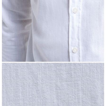
İndirimdekiler
Kadın
Ceket
Hırka
Kaban
Kazak
Mont
Pantolon
Sweatshırt
Gömlek
T-shirt
Elbise
Etek
Atlet
Tayt
Tulum
Bluz
Eşofman Altı
Şort
Yelek
Yağmurluk