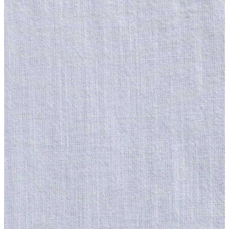
Erkek
Ceket
Kaban
Kazak
Pantolon
Sweatshirt
Gömlek
Polo
T-shirt
Atlet
Deniz Şortu
Eşofman Altı
Mont
Şort
Yelek