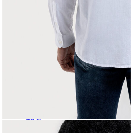
Aksesuar
Kadın Aksesuar
Çorap
Bere
Eldiven
Kemer
Parfüm