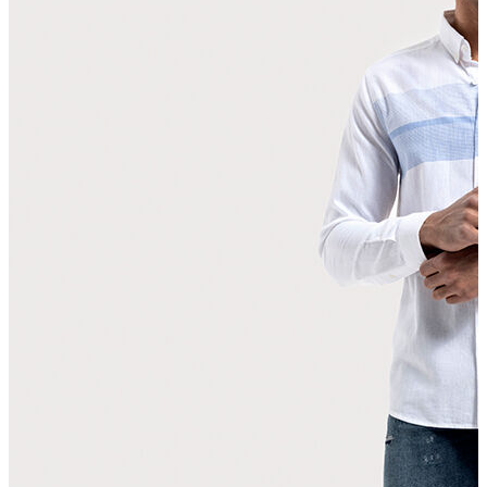
T-shirt
Polo
Şort
Deniz Şortu
Atlet
Hırka
Eşofman Altı
Yağmurluk
Dış Giyim
Mont
Ceket
Kaban
Trenchcoat