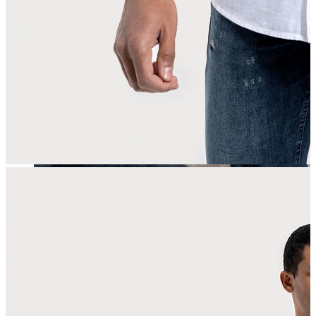
Erkek
Öne Çıkanlar
Yaz Ürünleri
İndirimdekiler
Online Özel Koleksiyon
Giyim
Jean Pantolon
Pantolon
Gömlek
Sweatshirt