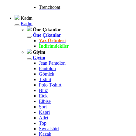
Trenchcoat
Kadın
Kadın
Öne Çıkanlar
Öne Çıkanlar
Yaz Ürünleri
İndirimdekiler
Giyim
Giyim
Jean Pantolon
Pantolon
Gömlek
T-shirt
Polo T-shirt
Bluz
Etek
Elbise
Şort
Kapri
Atlet
Top
Sweatshirt
Kazak