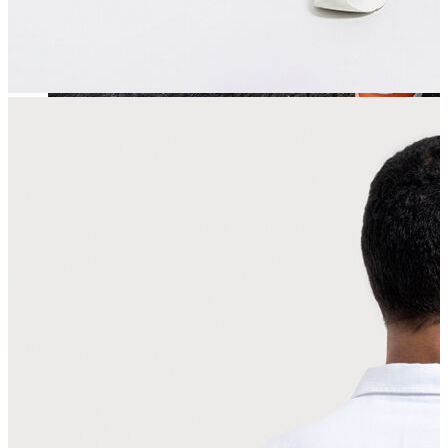
Jean
Öne Çıkanlar
Yeni Sezon
Kadın Jean
Pantolon
Ceket
Gömlek
Elbise
Etek
Erkek Jean
Pantolon
Ceket
Gömlek