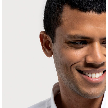
Erkek Aksesuar
Boxer
Çorap
Kemer
Atkı
Cüzdan
Parfüm
Şapka