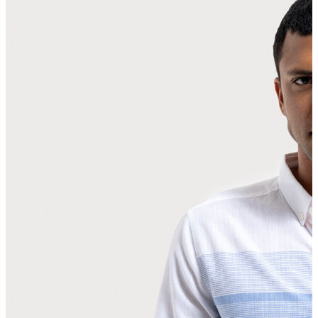
Polo T-shirt
Bluz
Etek
Elbise
Şort
Kapri
Atlet
Top
Sweatshirt
Kazak
Yelek
Eşofman Altı
Bikini/Mayo
Tulum
Dış Giyim
Yağmurluk
Trenchcoat
Mont
Ceket