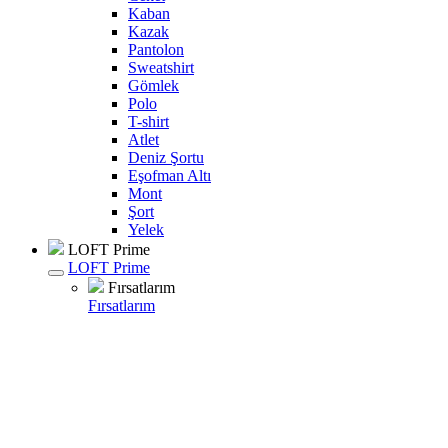
Kaban
Kazak
Pantolon
Sweatshirt
Gömlek
Polo
T-shirt
Atlet
Deniz Şortu
Eşofman Altı
Mont
Şort
Yelek
LOFT Prime
LOFT Prime
Fırsatlarım
Fırsatlarım