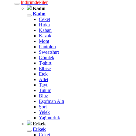
İndirimdekiler
Kadın
Kadın
Ceket
Hırka
Kaban
Kazak
Mont
Pantolon
Sweatshırt
Gömlek
T-shirt
Elbise
Etek
Atlet
Tayt
Tulum
Bluz
Eşofman Altı
Şort
Yelek
Yağmurluk
Erkek
Erkek
Ceket