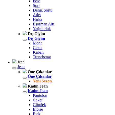
Polo
Şort
Deniz Şortu
Atlet
Hırka
Eşofman Altı
Yağmurluk
Dış Giyim
Dış Giyim
Mont
Ceket
Kaban
Trenchcoat
Jean
Jean
Öne Çıkanlar
Öne Çıkanlar
Yeni Sezon
Kadın Jean
Kadın Jean
Pantolon
Ceket
Gömlek
Elbise
Etek