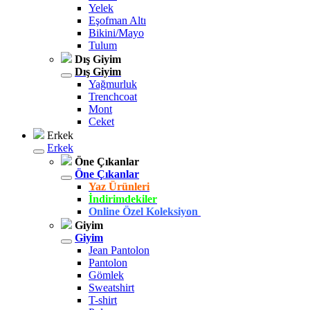
Yelek
Eşofman Altı
Bikini/Mayo
Tulum
Dış Giyim
Dış Giyim
Yağmurluk
Trenchcoat
Mont
Ceket
Erkek
Erkek
Öne Çıkanlar
Öne Çıkanlar
Yaz Ürünleri
İndirimdekiler
Online Özel Koleksiyon
Giyim
Giyim
Jean Pantolon
Pantolon
Gömlek
Sweatshirt
T-shirt