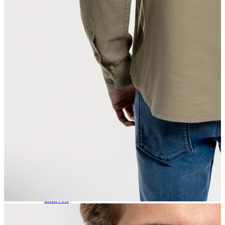
Aksesuar
Kadın Aksesuar
Çorap
Bere
Eldiven
Kemer
Parfüm