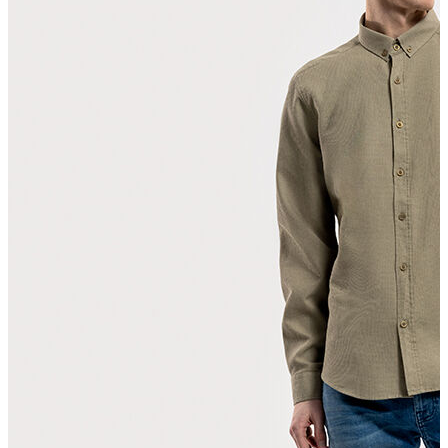
T-shirt
Polo
Şort
Deniz Şortu
Atlet
Hırka
Eşofman Altı
Yağmurluk
Dış Giyim
Mont
Ceket
Kaban
Trenchcoat