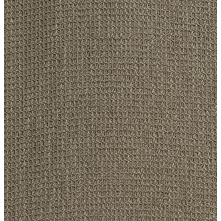
Erkek
Ceket
Kaban
Kazak
Pantolon
Sweatshirt
Gömlek
Polo
T-shirt
Atlet
Deniz Şortu
Eşofman Altı
Mont
Şort
Yelek