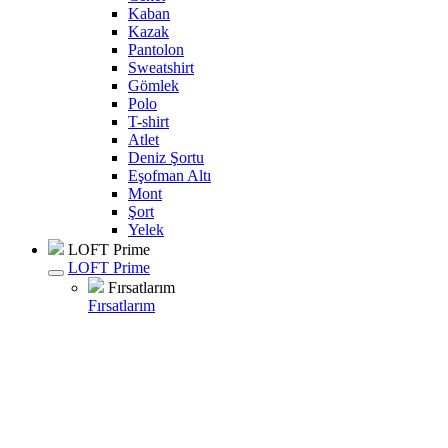
Kaban
Kazak
Pantolon
Sweatshirt
Gömlek
Polo
T-shirt
Atlet
Deniz Şortu
Eşofman Altı
Mont
Şort
Yelek
LOFT Prime
LOFT Prime
Fırsatlarım
Fırsatlarım