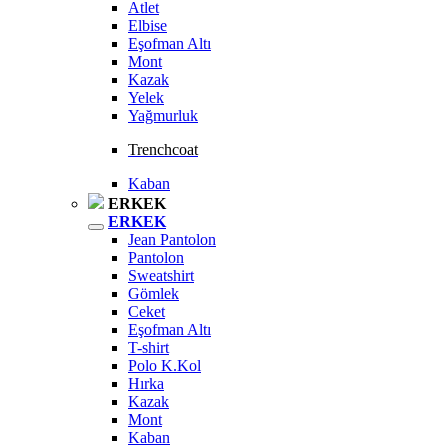
Atlet
Elbise
Eşofman Altı
Mont
Kazak
Yelek
Yağmurluk
Trenchcoat
Kaban
ERKEK
ERKEK
Jean Pantolon
Pantolon
Sweatshirt
Gömlek
Ceket
Eşofman Altı
T-shirt
Polo K.Kol
Hırka
Kazak
Mont
Kaban