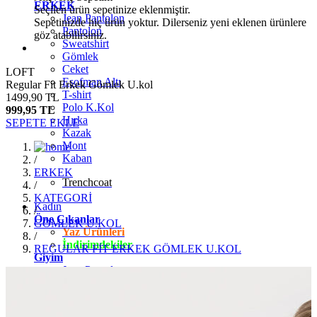
ERKEK
Seçilen ürün sepetinize eklenmiştir.
Jean Pantolon
Sepetinizde hiç ürün yoktur. Dilerseniz yeni eklenen ürünlere
Pantolon
göz atabilirsiniz.
Sweatshirt
Gömlek
Ceket
LOFT
Eşofman Altı
Regular Fit Erkek Gömlek U.kol
T-shirt
1499,90 TL
Polo K.Kol
999,95 TL
Hırka
SEPETE EKLE
Kazak
Mont
Kaban
/
ERKEK
Trenchcoat
/
KATEGORİ
Kadın
/
Öne Çıkanlar
GÖMLEK U.KOL
Yaz Ürünleri
/
İndirimdekiler
REGULAR FİT ERKEK GÖMLEK U.KOL
Giyim
Jean Pantolon
Pantolon
Gömlek
T-shirt