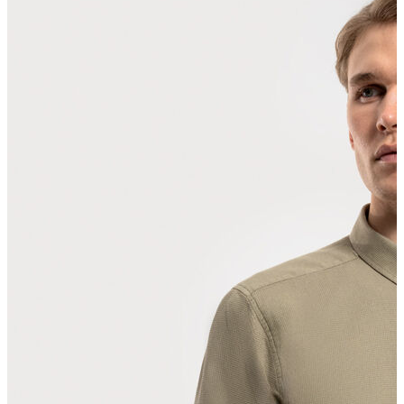
Polo T-shirt
Bluz
Etek
Elbise
Şort
Kapri
Atlet
Top
Sweatshirt
Kazak
Yelek
Eşofman Altı
Bikini/Mayo
Tulum
Dış Giyim
Yağmurluk
Trenchcoat
Mont
Ceket