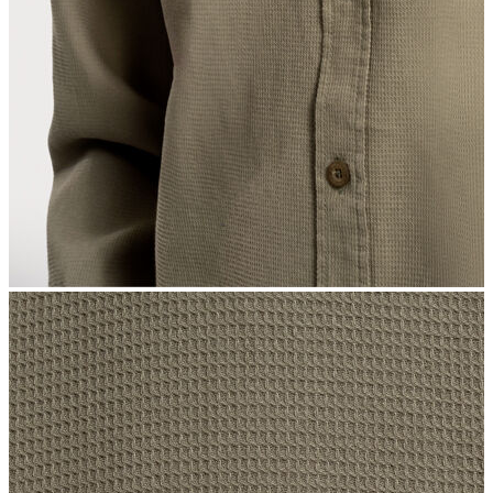
İndirimdekiler
Kadın
Ceket
Hırka
Kaban
Kazak
Mont
Pantolon
Sweatshırt
Gömlek
T-shirt
Elbise
Etek
Atlet
Tayt
Tulum
Bluz
Eşofman Altı
Şort
Yelek
Yağmurluk