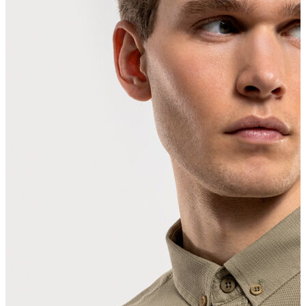
Erkek Aksesuar
Boxer
Çorap
Kemer
Atkı
Cüzdan
Parfüm
Şapka