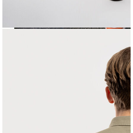
Jean
Öne Çıkanlar
Yeni Sezon
Kadın Jean
Pantolon
Ceket
Gömlek
Elbise
Etek
Erkek Jean
Pantolon
Ceket
Gömlek