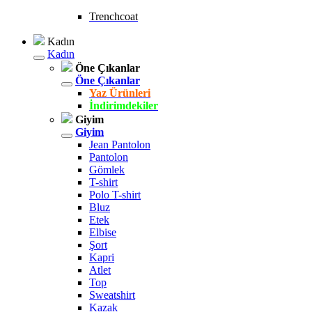
Trenchcoat
Kadın
Kadın
Öne Çıkanlar
Öne Çıkanlar
Yaz Ürünleri
İndirimdekiler
Giyim
Giyim
Jean Pantolon
Pantolon
Gömlek
T-shirt
Polo T-shirt
Bluz
Etek
Elbise
Şort
Kapri
Atlet
Top
Sweatshirt
Kazak