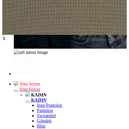
X
Yeni Sezon
Yeni Sezon
KADIN
KADIN
Jean Pantolon
Pantolon
Sweatshirt
Gömlek
Bluz