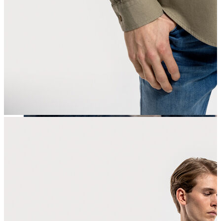
Erkek
Öne Çıkanlar
Yaz Ürünleri
İndirimdekiler
Online Özel Koleksiyon
Giyim
Jean Pantolon
Pantolon
Gömlek
Sweatshirt