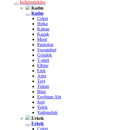
İndirimdekiler
Kadın
Kadın
Ceket
Hırka
Kaban
Kazak
Mont
Pantolon
Sweatshırt
Gömlek
T-shirt
Elbise
Etek
Atlet
Tayt
Tulum
Bluz
Eşofman Altı
Şort
Yelek
Yağmurluk
Erkek
Erkek
Ceket