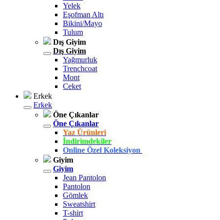
Yelek
Eşofman Altı
Bikini/Mayo
Tulum
Dış Giyim
Dış Giyim
Yağmurluk
Trenchcoat
Mont
Ceket
Erkek
Erkek
Öne Çıkanlar
Öne Çıkanlar
Yaz Ürünleri
İndirimdekiler
Online Özel Koleksiyon
Giyim
Giyim
Jean Pantolon
Pantolon
Gömlek
Sweatshirt
T-shirt