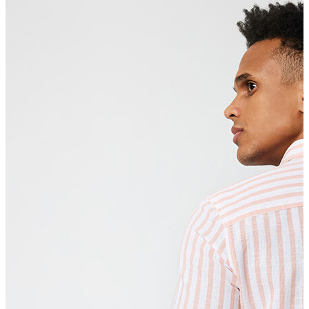
Erkek Aksesuar
Boxer
Çorap
Kemer
Atkı
Cüzdan
Parfüm
Şapka