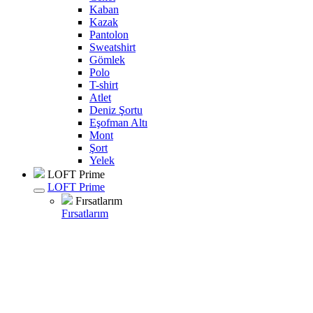
Kaban
Kazak
Pantolon
Sweatshirt
Gömlek
Polo
T-shirt
Atlet
Deniz Şortu
Eşofman Altı
Mont
Şort
Yelek
LOFT Prime
LOFT Prime
Fırsatlarım
Fırsatlarım