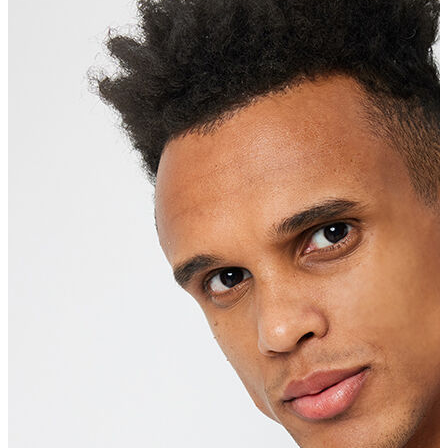
Polo T-shirt
Bluz
Etek
Elbise
Şort
Kapri
Atlet
Top
Sweatshirt
Kazak
Yelek
Eşofman Altı
Bikini/Mayo
Tulum
Dış Giyim
Yağmurluk
Trenchcoat
Mont
Ceket