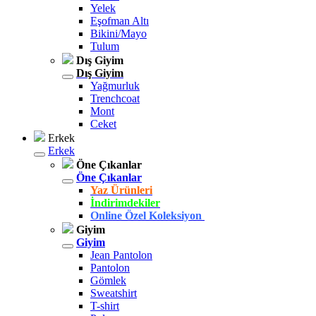
Yelek
Eşofman Altı
Bikini/Mayo
Tulum
Dış Giyim
Dış Giyim
Yağmurluk
Trenchcoat
Mont
Ceket
Erkek
Erkek
Öne Çıkanlar
Öne Çıkanlar
Yaz Ürünleri
İndirimdekiler
Online Özel Koleksiyon
Giyim
Giyim
Jean Pantolon
Pantolon
Gömlek
Sweatshirt
T-shirt