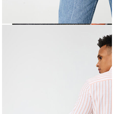
Jean
Öne Çıkanlar
Yeni Sezon
Kadın Jean
Pantolon
Ceket
Gömlek
Elbise
Etek
Erkek Jean
Pantolon
Ceket
Gömlek