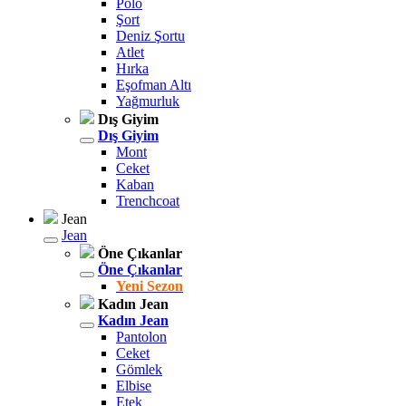
Polo
Şort
Deniz Şortu
Atlet
Hırka
Eşofman Altı
Yağmurluk
Dış Giyim
Dış Giyim
Mont
Ceket
Kaban
Trenchcoat
Jean
Jean
Öne Çıkanlar
Öne Çıkanlar
Yeni Sezon
Kadın Jean
Kadın Jean
Pantolon
Ceket
Gömlek
Elbise
Etek