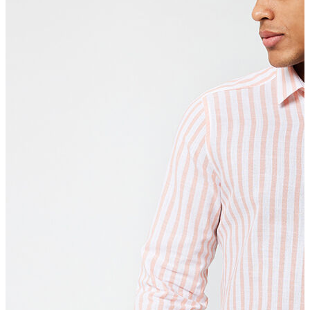
T-shirt
Polo
Şort
Deniz Şortu
Atlet
Hırka
Eşofman Altı
Yağmurluk
Dış Giyim
Mont
Ceket
Kaban
Trenchcoat