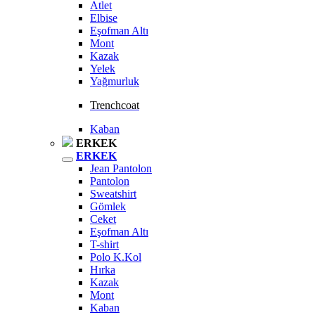
Atlet
Elbise
Eşofman Altı
Mont
Kazak
Yelek
Yağmurluk
Trenchcoat
Kaban
ERKEK
ERKEK
Jean Pantolon
Pantolon
Sweatshirt
Gömlek
Ceket
Eşofman Altı
T-shirt
Polo K.Kol
Hırka
Kazak
Mont
Kaban