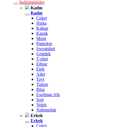
İndirimdekiler
Kadın
Kadın
Ceket
Hırka
Kaban
Kazak
Mont
Pantolon
Sweatshırt
Gömlek
T-shirt
Elbise
Etek
Atlet
Tayt
Tulum
Bluz
Eşofman Altı
Şort
Yelek
Yağmurluk
Erkek
Erkek
Ceket