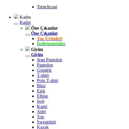
Trenchcoat
Kadın
Kadın
Öne Çıkanlar
Öne Çıkanlar
Yaz Ürünleri
İndirimdekiler
Giyim
Giyim
Jean Pantolon
Pantolon
Gömlek
T-shirt
Polo T-shirt
Bluz
Etek
Elbise
Şort
Kapri
Atlet
Top
Sweatshirt
Kazak