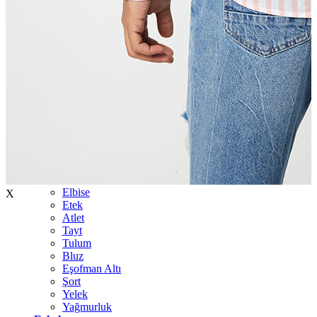
İndirimdekiler
Kadın
Ceket
Hırka
Kaban
Kazak
Mont
Pantolon
Sweatshırt
Gömlek
T-shirt
Elbise
X
Etek
Atlet
Tayt
Tulum
Bluz
Eşofman Altı
Şort
Yelek
Yağmurluk