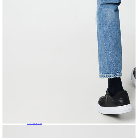
Aksesuar
Kadın Aksesuar
Çorap
Bere
Eldiven
Kemer
Parfüm