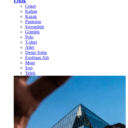
Erkek
Ceket
Kaban
Kazak
Pantolon
Sweatshirt
Gömlek
Polo
T-shirt
Atlet
Deniz Şortu
Eşofman Altı
Mont
Şort
Yelek