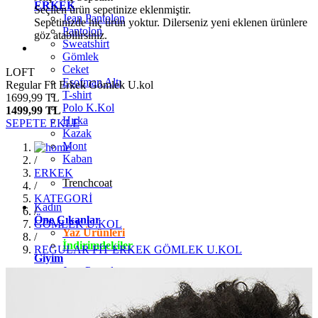
ERKEK
Seçilen ürün sepetinize eklenmiştir.
Jean Pantolon
Sepetinizde hiç ürün yoktur. Dilerseniz yeni eklenen ürünlere
Pantolon
göz atabilirsiniz.
Sweatshirt
Gömlek
Ceket
LOFT
Eşofman Altı
Regular Fit Erkek Gömlek U.kol
T-shirt
1699,99 TL
Polo K.Kol
1499,99 TL
Hırka
SEPETE EKLE
Kazak
Mont
Kaban
/
ERKEK
Trenchcoat
/
KATEGORİ
Kadın
/
Öne Çıkanlar
GÖMLEK U.KOL
Yaz Ürünleri
/
İndirimdekiler
REGULAR FİT ERKEK GÖMLEK U.KOL
Giyim
Jean Pantolon
Pantolon
Gömlek
T-shirt