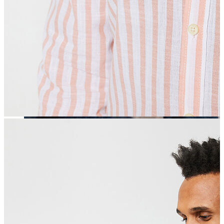
Erkek
Öne Çıkanlar
Yaz Ürünleri
İndirimdekiler
Online Özel Koleksiyon
Giyim
Jean Pantolon
Pantolon
Gömlek
Sweatshirt