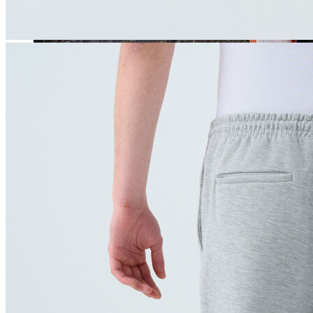
Jean
Öne Çıkanlar
Yeni Sezon
Kadın Jean
Pantolon
Ceket
Gömlek
Elbise
Etek
Erkek Jean
Pantolon
Ceket
Gömlek