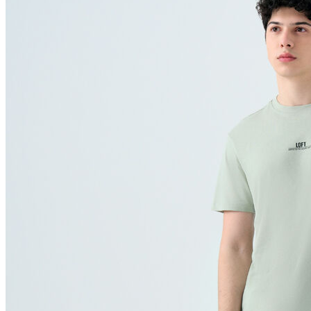
Polo T-shirt
Bluz
Etek
Elbise
Şort
Kapri
Atlet
Top
Sweatshirt
Kazak
Yelek
Eşofman Altı
Bikini/Mayo
Tulum
Dış Giyim
Yağmurluk
Trenchcoat
Mont
Ceket