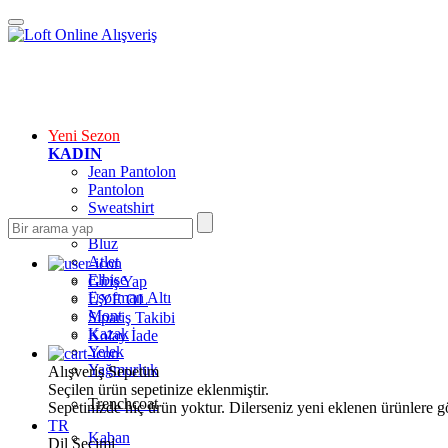
Yeni Sezon
KADIN
Jean Pantolon
Pantolon
Sweatshirt
Gömlek
Bluz
Atlet
Elbise
Giriş Yap
Eşofman Altı
ÜYE OL
Mont
Sipariş Takibi
Kazak
Kolay İade
Yelek
Yağmurluk
Alışveriş Sepetim
Seçilen ürün sepetinize eklenmiştir.
Trenchcoat
Sepetinizde hiç ürün yoktur. Dilerseniz yeni eklenen ürünlere göz
TR
Kaban
Dil Seçimi