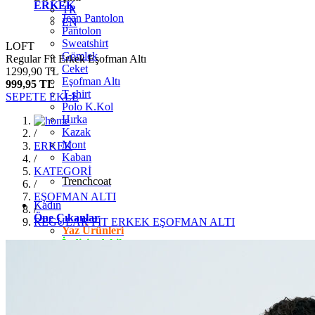
ERKEK
TR
Jean Pantolon
EN
Pantolon
Sweatshirt
LOFT
Gömlek
Regular Fit Erkek Eşofman Altı
Ceket
1299,90 TL
Eşofman Altı
999,95 TL
T-shirt
SEPETE EKLE
Polo K.Kol
Hırka
Kazak
/
Mont
ERKEK
Kaban
/
KATEGORİ
Trenchcoat
/
EŞOFMAN ALTI
Kadın
/
Öne Çıkanlar
REGULAR FİT ERKEK EŞOFMAN ALTI
Yaz Ürünleri
İndirimdekiler
Giyim
Jean Pantolon
Pantolon
Gömlek
T-shirt