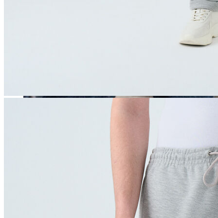
Erkek
Öne Çıkanlar
Yaz Ürünleri
İndirimdekiler
Online Özel Koleksiyon
Giyim
Jean Pantolon
Pantolon
Gömlek
Sweatshirt
T-shirt