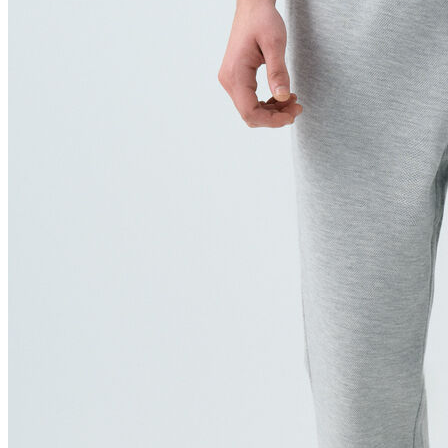
Polo
Şort
Deniz Şortu
Atlet
Hırka
Eşofman Altı
Yağmurluk
Dış Giyim
Mont
Ceket
Kaban
Trenchcoat