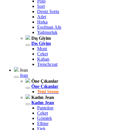
Polo
Şort
Deniz Şortu
Atlet
Hırka
Eşofman Altı
Yağmurluk
Dış Giyim
Dış Giyim
Mont
Ceket
Kaban
Trenchcoat
Jean
Jean
Öne Çıkanlar
Öne Çıkanlar
Yeni Sezon
Kadın Jean
Kadın Jean
Pantolon
Ceket
Gömlek
Elbise
Etek