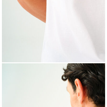
İndirimdekiler
Kadın
Ceket
Hırka
Kaban
Kazak
Mont
Pantolon
Sweatshırt
Gömlek
T-shirt
Elbise
Etek
Atlet
Tayt
Tulum
Bluz
Eşofman Altı
Şort
Yelek
Yağmurluk