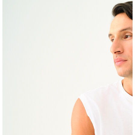
Polo T-shirt
Bluz
Etek
Elbise
Şort
Kapri
Atlet
Top
Sweatshirt
Kazak
Yelek
Eşofman Altı
Bikini/Mayo
Tulum
Dış Giyim
Yağmurluk
Trenchcoat
Mont
Ceket