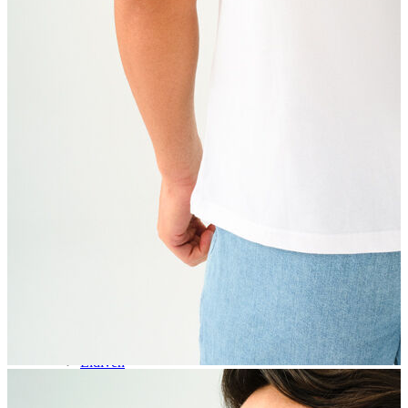
Aksesuar
Kadın Aksesuar
Çorap
Bere
Eldiven
Kemer
Parfüm