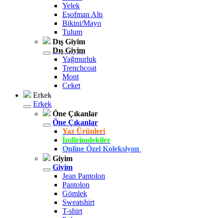
Yelek
Eşofman Altı
Bikini/Mayo
Tulum
Dış Giyim
Dış Giyim
Yağmurluk
Trenchcoat
Mont
Ceket
Erkek
Erkek
Öne Çıkanlar
Öne Çıkanlar
Yaz Ürünleri
İndirimdekiler
Online Özel Koleksiyon
Giyim
Giyim
Jean Pantolon
Pantolon
Gömlek
Sweatshirt
T-shirt