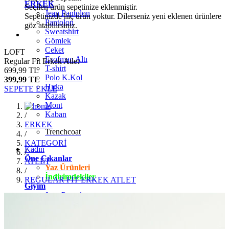
ERKEK
Seçilen ürün sepetinize eklenmiştir.
Jean Pantolon
Sepetinizde hiç ürün yoktur. Dilerseniz yeni eklenen ürünlere
Pantolon
göz atabilirsiniz.
Sweatshirt
Gömlek
Ceket
LOFT
Eşofman Altı
Regular Fit Erkek Atlet
T-shirt
699,99 TL
Polo K.Kol
399,99 TL
Hırka
SEPETE EKLE
Kazak
Mont
Kaban
/
ERKEK
Trenchcoat
/
KATEGORİ
Kadın
/
Öne Çıkanlar
ATLET
Yaz Ürünleri
/
İndirimdekiler
REGULAR FİT ERKEK ATLET
Giyim
Jean Pantolon
Pantolon
Gömlek
T-shirt