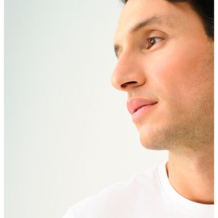
Erkek Aksesuar
Boxer
Çorap
Kemer
Atkı
Cüzdan
Parfüm
Şapka