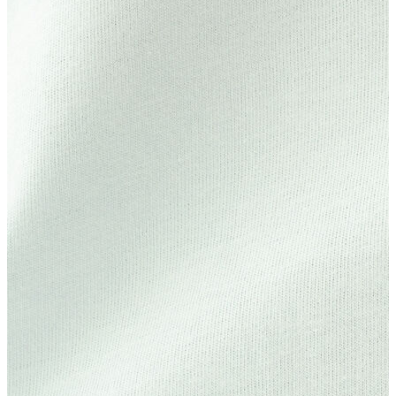
Atlet
Elbise
Eşofman Altı
Mont
Kazak
Yelek
Yağmurluk
Trenchcoat
Kaban
ERKEK
ERKEK
Jean Pantolon
Pantolon
Sweatshirt
Gömlek
Ceket
Eşofman Altı
T-shirt
Polo K.Kol
Hırka
Kazak
Mont
Kaban