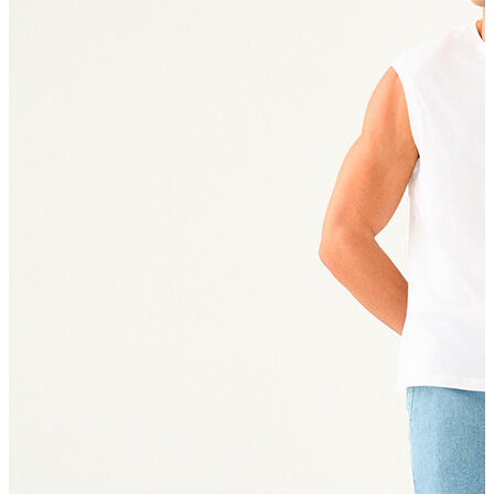
T-shirt
Polo
Şort
Deniz Şortu
Atlet
Hırka
Eşofman Altı
Yağmurluk
Dış Giyim
Mont
Ceket
Kaban
Trenchcoat