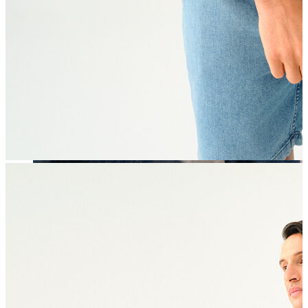
Erkek
Öne Çıkanlar
Yaz Ürünleri
İndirimdekiler
Online Özel Koleksiyon
Giyim
Jean Pantolon
Pantolon
Gömlek
Sweatshirt