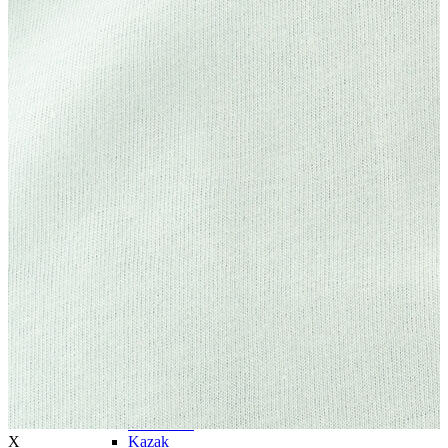
Trenchcoat
Kadın
Kadın
Öne Çıkanlar
Öne Çıkanlar
Yaz Ürünleri
İndirimdekiler
Giyim
Giyim
Jean Pantolon
Pantolon
Gömlek
T-shirt
Polo T-shirt
Bluz
Etek
Elbise
Şort
Kapri
Atlet
Top
Sweatshirt
X
Kazak