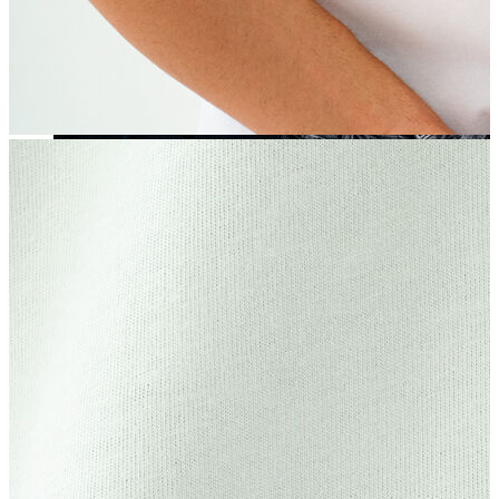
Yeni Sezon
Yeni Sezon
KADIN
KADIN
Jean Pantolon
Pantolon
Sweatshirt
Gömlek
Bluz