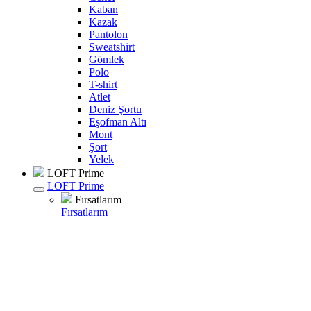
Kaban
Kazak
Pantolon
Sweatshirt
Gömlek
Polo
T-shirt
Atlet
Deniz Şortu
Eşofman Altı
Mont
Şort
Yelek
LOFT Prime
LOFT Prime
Fırsatlarım
Fırsatlarım