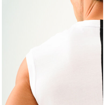
Erkek
Ceket
Kaban
Kazak
Pantolon
Sweatshirt
Gömlek
Polo
T-shirt
Atlet
Deniz Şortu
Eşofman Altı
Mont
Şort
Yelek