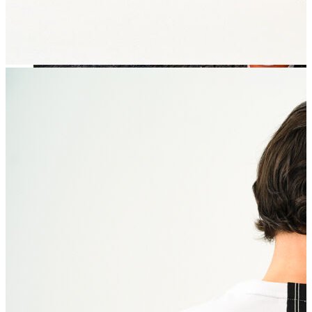
Jean
Öne Çıkanlar
Yeni Sezon
Kadın Jean
Pantolon
Ceket
Gömlek
Elbise
Etek
Erkek Jean
Pantolon
Ceket
Gömlek