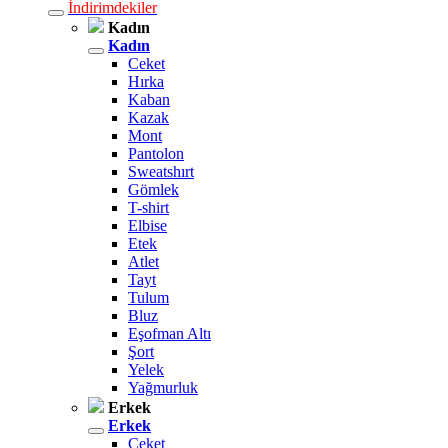
İndirimdekiler
Kadın
Kadın
Ceket
Hırka
Kaban
Kazak
Mont
Pantolon
Sweatshırt
Gömlek
T-shirt
Elbise
Etek
Atlet
Tayt
Tulum
Bluz
Eşofman Altı
Şort
Yelek
Yağmurluk
Erkek
Erkek
Ceket