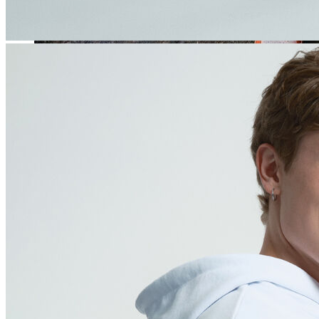
Jean
Öne Çıkanlar
Yeni Sezon
Kadın Jean
Pantolon
Ceket
Gömlek
Elbise
Etek
Erkek Jean
Pantolon
Ceket
Gömlek