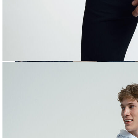
Erkek
Öne Çıkanlar
Yaz Ürünleri
İndirimdekiler
Online Özel Koleksiyon
Giyim
Jean Pantolon
Pantolon
Gömlek
Sweatshirt
T-shirt