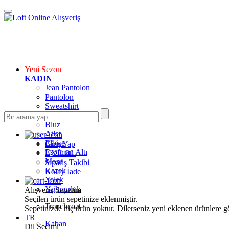
Yeni Sezon
KADIN
Jean Pantolon
Pantolon
Sweatshirt
Gömlek
Bluz
Atlet
Elbise
Giriş Yap
Eşofman Altı
ÜYE OL
Mont
Sipariş Takibi
Kazak
Kolay İade
Yelek
Yağmurluk
Alışveriş Sepetim
Seçilen ürün sepetinize eklenmiştir.
Trenchcoat
Sepetinizde hiç ürün yoktur. Dilerseniz yeni eklenen ürünlere göz
TR
Kaban
Dil Seçimi