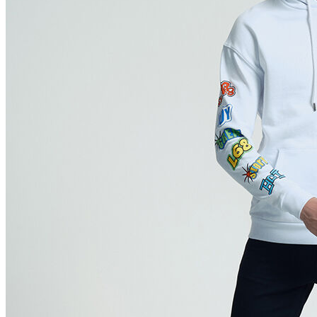
Polo
Şort
Deniz Şortu
Atlet
Hırka
Eşofman Altı
Yağmurluk
Dış Giyim
Mont
Ceket
Kaban
Trenchcoat