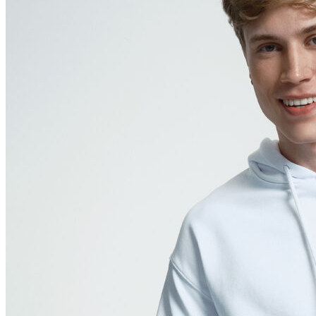
Polo T-shirt
Bluz
Etek
Elbise
Şort
Kapri
Atlet
Top
Sweatshirt
Kazak
Yelek
Eşofman Altı
Bikini/Mayo
Tulum
Dış Giyim
Yağmurluk
Trenchcoat
Mont
Ceket