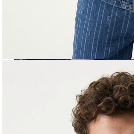
Erkek
Öne Çıkanlar
Yaz Ürünleri
İndirimdekiler
Online Özel Koleksiyon
Giyim
Jean Pantolon
Pantolon
Gömlek
Sweatshirt
T-shirt