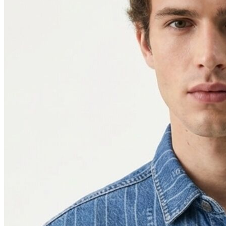
Polo
Şort
Deniz Şortu
Atlet
Hırka
Eşofman Altı
Yağmurluk
Dış Giyim
Mont
Ceket
Kaban
Trenchcoat