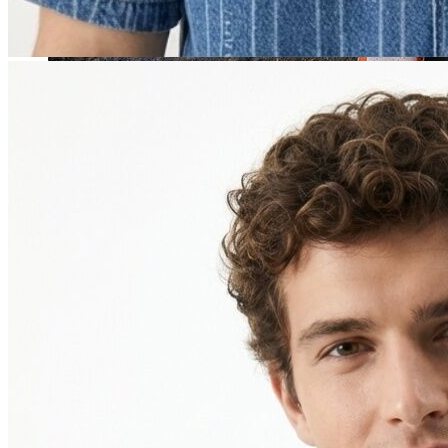
Jean
Öne Çıkanlar
Yeni Sezon
Kadın Jean
Pantolon
Ceket
Gömlek
Elbise
Etek
Erkek Jean
Pantolon
Ceket
Gömlek