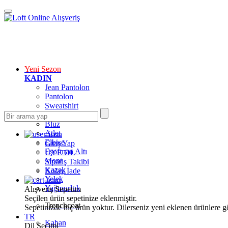
Yeni Sezon
KADIN
Jean Pantolon
Pantolon
Sweatshirt
Gömlek
Bluz
Atlet
Elbise
Giriş Yap
Eşofman Altı
ÜYE OL
Mont
Sipariş Takibi
Kazak
Kolay İade
Yelek
Yağmurluk
Alışveriş Sepetim
Seçilen ürün sepetinize eklenmiştir.
Trenchcoat
Sepetinizde hiç ürün yoktur. Dilerseniz yeni eklenen ürünlere göz
TR
Kaban
Dil Seçimi