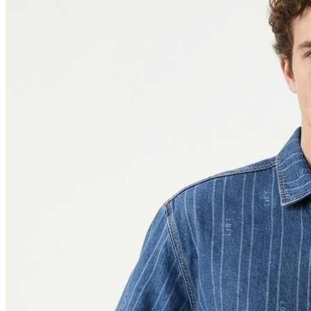
Polo T-shirt
Bluz
Etek
Elbise
Şort
Kapri
Atlet
Top
Sweatshirt
Kazak
Yelek
Eşofman Altı
Bikini/Mayo
Tulum
Dış Giyim
Yağmurluk
Trenchcoat
Mont
Ceket