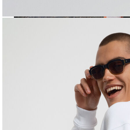
Jean
Öne Çıkanlar
Yeni Sezon
Kadın Jean
Pantolon
Ceket
Gömlek
Elbise
Etek
Erkek Jean
Pantolon
Ceket
Gömlek