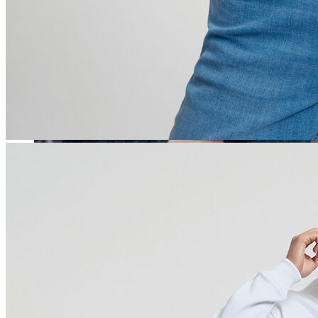
Erkek
Öne Çıkanlar
Yaz Ürünleri
İndirimdekiler
Online Özel Koleksiyon
Giyim
Jean Pantolon
Pantolon
Gömlek
Sweatshirt
T-shirt