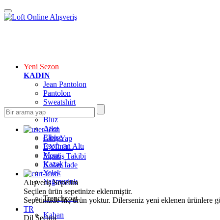
Yeni Sezon
KADIN
Jean Pantolon
Pantolon
Sweatshirt
Gömlek
Bluz
Atlet
Elbise
Giriş Yap
Eşofman Altı
ÜYE OL
Mont
Sipariş Takibi
Kazak
Kolay İade
Yelek
Yağmurluk
Alışveriş Sepetim
Seçilen ürün sepetinize eklenmiştir.
Trenchcoat
Sepetinizde hiç ürün yoktur. Dilerseniz yeni eklenen ürünlere göz
TR
Kaban
Dil Seçimi