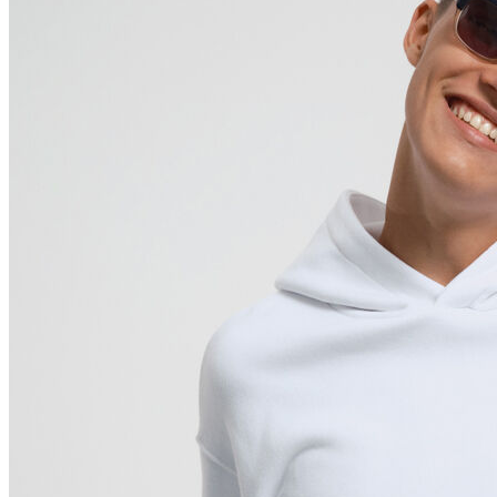
Polo T-shirt
Bluz
Etek
Elbise
Şort
Kapri
Atlet
Top
Sweatshirt
Kazak
Yelek
Eşofman Altı
Bikini/Mayo
Tulum
Dış Giyim
Yağmurluk
Trenchcoat
Mont
Ceket