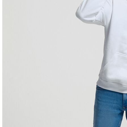
Polo
Şort
Deniz Şortu
Atlet
Hırka
Eşofman Altı
Yağmurluk
Dış Giyim
Mont
Ceket
Kaban
Trenchcoat