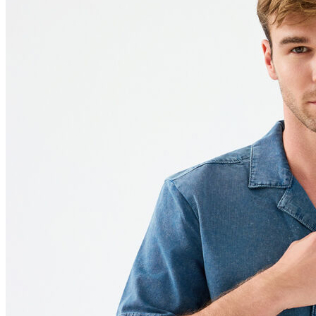
Polo T-shirt
Bluz
Etek
Elbise
Şort
Kapri
Atlet
Top
Sweatshirt
Kazak
Yelek
Eşofman Altı
Bikini/Mayo
Tulum
Dış Giyim
Yağmurluk
Trenchcoat
Mont
Ceket