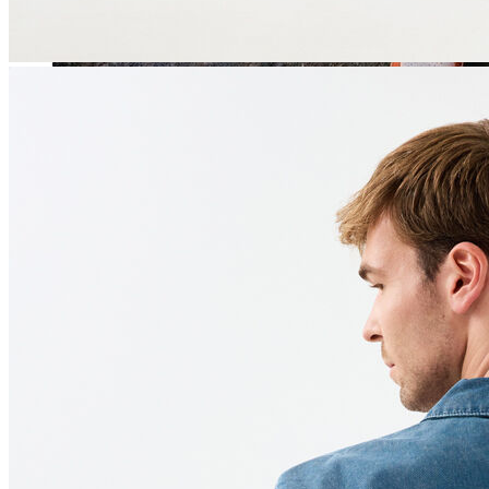
Jean
Öne Çıkanlar
Yeni Sezon
Kadın Jean
Pantolon
Ceket
Gömlek
Elbise
Etek
Erkek Jean
Pantolon
Ceket
Gömlek