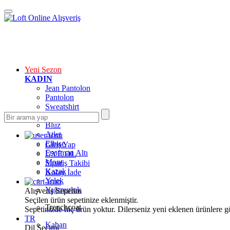
Yeni Sezon
KADIN
Jean Pantolon
Pantolon
Sweatshirt
Gömlek
Bluz
Atlet
Elbise
Giriş Yap
Eşofman Altı
ÜYE OL
Mont
Sipariş Takibi
Kazak
Kolay İade
Yelek
Yağmurluk
Alışveriş Sepetim
Seçilen ürün sepetinize eklenmiştir.
Trenchcoat
Sepetinizde hiç ürün yoktur. Dilerseniz yeni eklenen ürünlere göz
TR
Kaban
Dil Seçimi