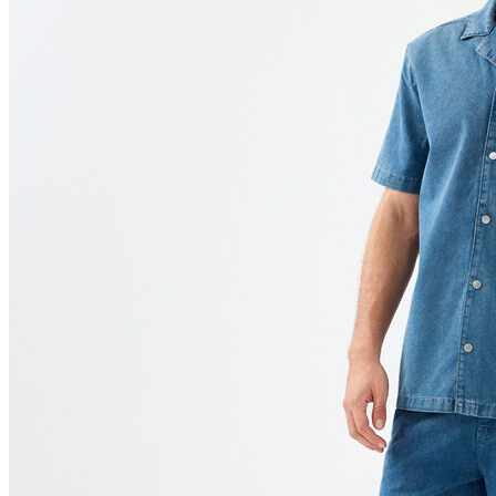
Polo
Şort
Deniz Şortu
Atlet
Hırka
Eşofman Altı
Yağmurluk
Dış Giyim
Mont
Ceket
Kaban
Trenchcoat