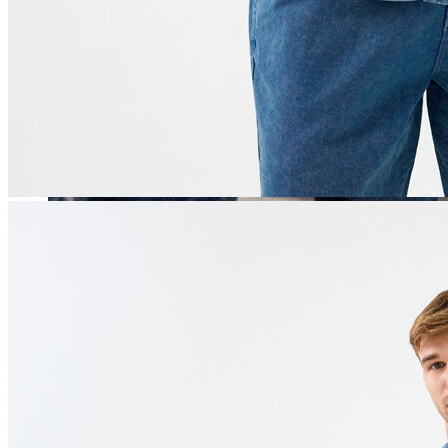
Erkek
Öne Çıkanlar
Yaz Ürünleri
İndirimdekiler
Online Özel Koleksiyon
Giyim
Jean Pantolon
Pantolon
Gömlek
Sweatshirt
T-shirt