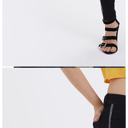
Erkek
Öne Çıkanlar
Yaz Ürünleri
İndirimdekiler
Online Özel Koleksiyon
Giyim
Jean Pantolon
Pantolon
Gömlek
Sweatshirt