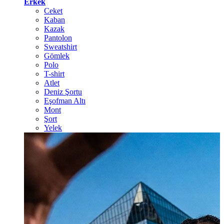
Erkek
Ceket
Kaban
Kazak
Pantolon
Sweatshirt
Gömlek
Polo
T-shirt
Atlet
Deniz Şortu
Eşofman Altı
Mont
Şort
Yelek