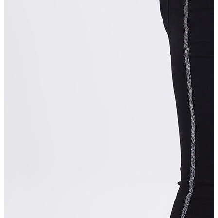
T-shirt
Polo
Şort
Deniz Şortu
Atlet
Hırka
Eşofman Altı
Yağmurluk
Dış Giyim
Mont
Ceket
Kaban
Trenchcoat