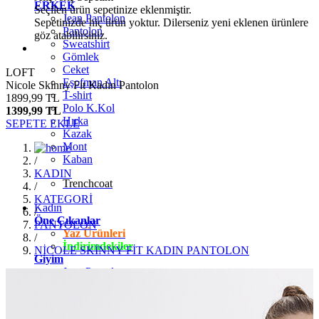
ERKEK
Seçilen ürün sepetinize eklenmiştir.
Jean Pantolon
Sepetinizde hiç ürün yoktur. Dilerseniz yeni eklenen ürünlere
Pantolon
göz atabilirsiniz.
Sweatshirt
Gömlek
Ceket
LOFT
Eşofman Altı
Nicole Skinny Fit Kadın Pantolon
T-shirt
1899,99 TL
Polo K.Kol
1399,99 TL
Hırka
SEPETE EKLE
Kazak
Mont
Kaban
/
KADIN
Trenchcoat
/
KATEGORİ
Kadın
/
Öne Çıkanlar
PANTOLON
Yaz Ürünleri
/
İndirimdekiler
NİCOLE SKİNNY FİT KADIN PANTOLON
Giyim
Jean Pantolon
Pantolon
Gömlek
T-shirt