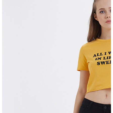
Polo T-shirt
Bluz
Etek
Elbise
Şort
Kapri
Atlet
Top
Sweatshirt
Kazak
Yelek
Eşofman Altı
Bikini/Mayo
Tulum
Dış Giyim
Yağmurluk
Trenchcoat
Mont
Ceket