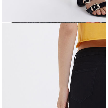
Jean
Öne Çıkanlar
Yeni Sezon
Kadın Jean
Pantolon
Ceket
Gömlek
Elbise
Etek
Erkek Jean
Pantolon
Ceket
Gömlek