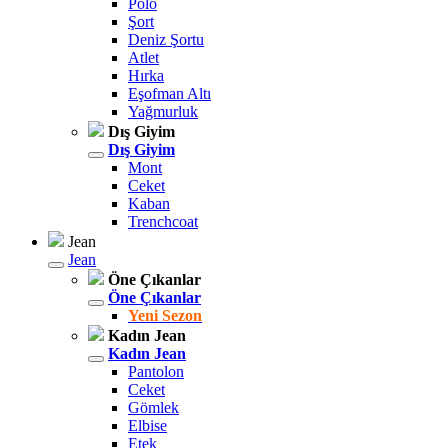
Polo
Şort
Deniz Şortu
Atlet
Hırka
Eşofman Altı
Yağmurluk
Dış Giyim
Dış Giyim
Mont
Ceket
Kaban
Trenchcoat
Jean
Jean
Öne Çıkanlar
Öne Çıkanlar
Yeni Sezon
Kadın Jean
Kadın Jean
Pantolon
Ceket
Gömlek
Elbise
Etek