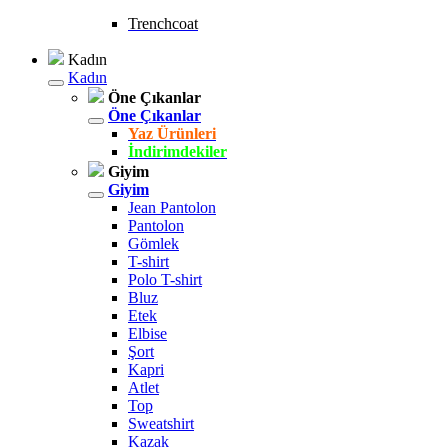
Trenchcoat
Kadın
Kadın
Öne Çıkanlar
Öne Çıkanlar
Yaz Ürünleri
İndirimdekiler
Giyim
Giyim
Jean Pantolon
Pantolon
Gömlek
T-shirt
Polo T-shirt
Bluz
Etek
Elbise
Şort
Kapri
Atlet
Top
Sweatshirt
Kazak