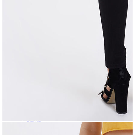
Aksesuar
Kadın Aksesuar
Çorap
Bere
Eldiven
Kemer
Parfüm