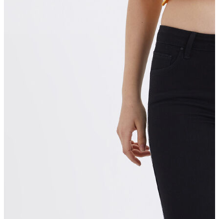
Erkek Aksesuar
Boxer
Çorap
Kemer
Atkı
Cüzdan
Parfüm
Şapka