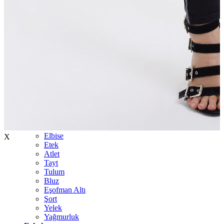
İndirimdekiler
Kadın
Ceket
Hırka
Kaban
Kazak
Mont
Pantolon
Sweatshırt
Gömlek
T-shirt
Elbise
X
Etek
Atlet
Tayt
Tulum
Bluz
Eşofman Altı
Şort
Yelek
Yağmurluk