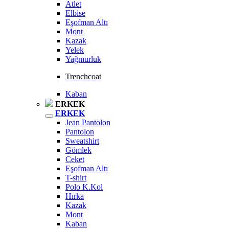
Atlet
Elbise
Eşofman Altı
Mont
Kazak
Yelek
Yağmurluk
Trenchcoat
Kaban
ERKEK
ERKEK
Jean Pantolon
Pantolon
Sweatshirt
Gömlek
Ceket
Eşofman Altı
T-shirt
Polo K.Kol
Hırka
Kazak
Mont
Kaban