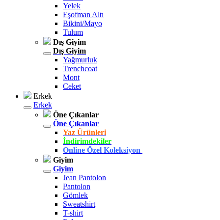
Yelek
Eşofman Altı
Bikini/Mayo
Tulum
Dış Giyim
Dış Giyim
Yağmurluk
Trenchcoat
Mont
Ceket
Erkek
Erkek
Öne Çıkanlar
Öne Çıkanlar
Yaz Ürünleri
İndirimdekiler
Online Özel Koleksiyon
Giyim
Giyim
Jean Pantolon
Pantolon
Gömlek
Sweatshirt
T-shirt