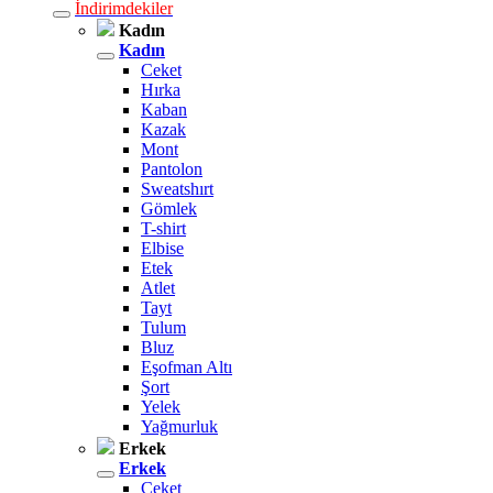
İndirimdekiler
Kadın
Kadın
Ceket
Hırka
Kaban
Kazak
Mont
Pantolon
Sweatshırt
Gömlek
T-shirt
Elbise
Etek
Atlet
Tayt
Tulum
Bluz
Eşofman Altı
Şort
Yelek
Yağmurluk
Erkek
Erkek
Ceket