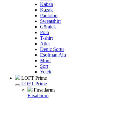
Kaban
Kazak
Pantolon
Sweatshirt
Gömlek
Polo
T-shirt
Atlet
Deniz Şortu
Eşofman Altı
Mont
Şort
Yelek
LOFT Prime
LOFT Prime
Fırsatlarım
Fırsatlarım