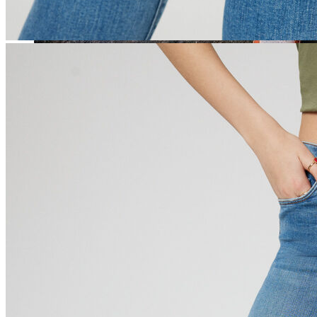
Jean
Öne Çıkanlar
Yeni Sezon
Kadın Jean
Pantolon
Ceket
Gömlek
Elbise
Etek
Erkek Jean
Pantolon
Ceket
Gömlek