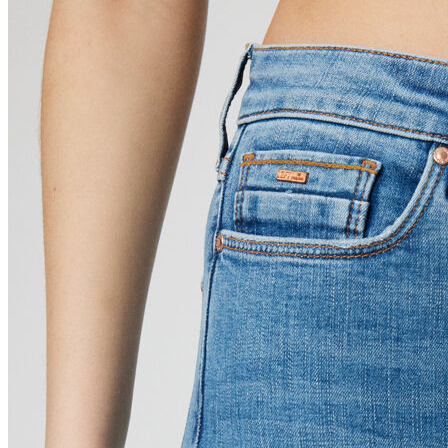
Polo T-shirt
Bluz
Etek
Elbise
Şort
Kapri
Atlet
Top
Sweatshirt
Kazak
Yelek
Eşofman Altı
Bikini/Mayo
Tulum
Dış Giyim
Yağmurluk
Trenchcoat
Mont
Ceket