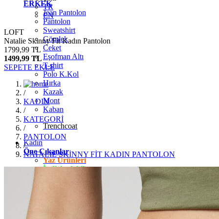
ERKEK
TR
Jean Pantolon
EN
Pantolon
Sweatshirt
LOFT
Gömlek
Natalie Skinny Fit Kadın Pantolon
Ceket
1799,99 TL
Eşofman Altı
1499,99 TL
T-shirt
SEPETE EKLE
Polo K.Kol
Hırka
Kazak
/
Mont
KADIN
Kaban
/
KATEGORİ
Trenchcoat
/
PANTOLON
Kadın
/
Öne Çıkanlar
NATALİE SKİNNY FİT KADIN PANTOLON
Yaz Ürünleri
İndirimdekiler
Giyim
Jean Pantolon
Pantolon
Gömlek
T-shirt