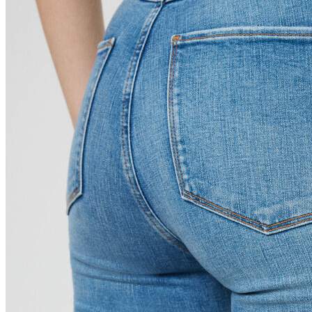
Polo
Şort
Deniz Şortu
Atlet
Hırka
Eşofman Altı
Yağmurluk
Dış Giyim
Mont
Ceket
Kaban
Trenchcoat