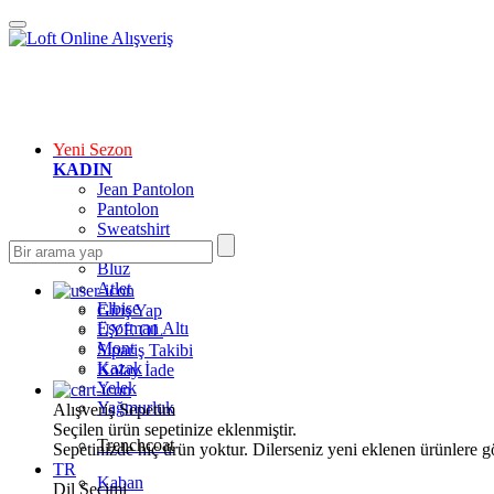
Yeni Sezon
KADIN
Jean Pantolon
Pantolon
Sweatshirt
Gömlek
Bluz
Atlet
Elbise
Giriş Yap
Eşofman Altı
ÜYE OL
Mont
Sipariş Takibi
Kazak
Kolay İade
Yelek
Yağmurluk
Alışveriş Sepetim
Seçilen ürün sepetinize eklenmiştir.
Trenchcoat
Sepetinizde hiç ürün yoktur. Dilerseniz yeni eklenen ürünlere göz
TR
Kaban
Dil Seçimi