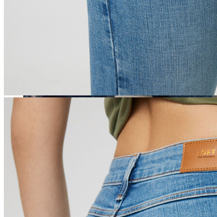
Erkek
Öne Çıkanlar
Yaz Ürünleri
İndirimdekiler
Online Özel Koleksiyon
Giyim
Jean Pantolon
Pantolon
Gömlek
Sweatshirt
T-shirt