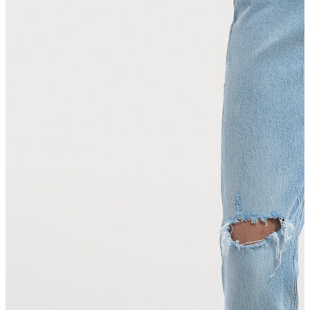
T-shirt
Polo
Şort
Deniz Şortu
Atlet
Hırka
Eşofman Altı
Yağmurluk
Dış Giyim
Mont
Ceket
Kaban
Trenchcoat