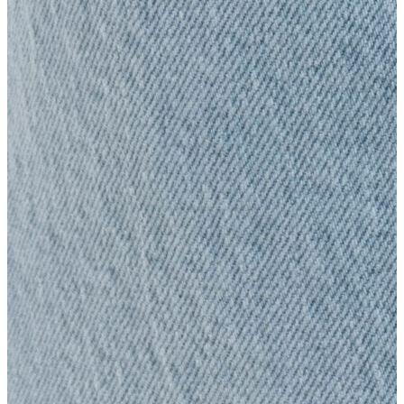
Polo
Şort
Deniz Şortu
Atlet
Hırka
Eşofman Altı
Yağmurluk
Dış Giyim
Dış Giyim
Mont
Ceket
Kaban
Trenchcoat
Jean
Jean
Öne Çıkanlar
Öne Çıkanlar
Yeni Sezon
Kadın Jean
Kadın Jean
Pantolon
Ceket
Gömlek
Elbise
Etek