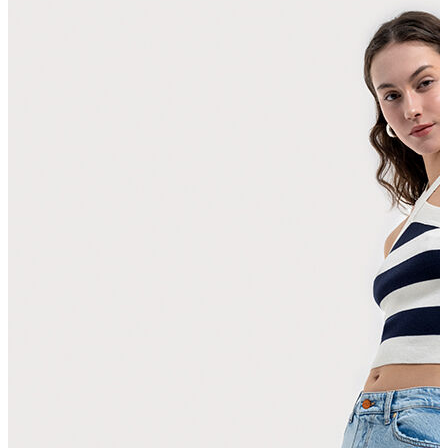
Polo T-shirt
Bluz
Etek
Elbise
Şort
Kapri
Atlet
Top
Sweatshirt
Kazak
Yelek
Eşofman Altı
Bikini/Mayo
Tulum
Dış Giyim
Yağmurluk
Trenchcoat
Mont
Ceket