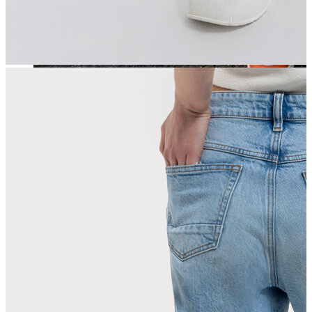
Jean
Öne Çıkanlar
Yeni Sezon
Kadın Jean
Pantolon
Ceket
Gömlek
Elbise
Etek
Erkek Jean
Pantolon
Ceket
Gömlek