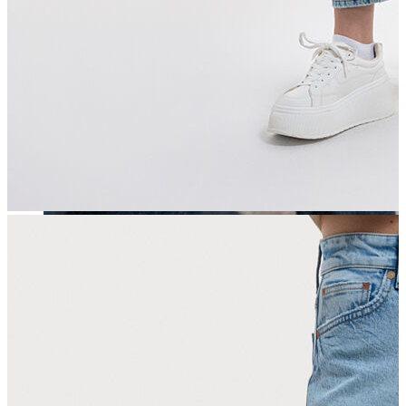
Erkek
Öne Çıkanlar
Yaz Ürünleri
İndirimdekiler
Online Özel Koleksiyon
Giyim
Jean Pantolon
Pantolon
Gömlek
Sweatshirt