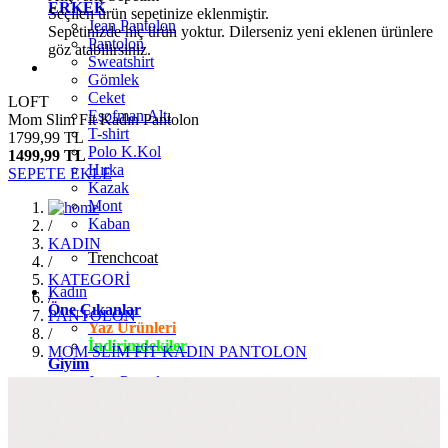
ERKEK
Seçilen ürün sepetinize eklenmiştir.
Jean Pantolon
Sepetinizde hiç ürün yoktur. Dilerseniz yeni eklenen ürünlere
Pantolon
göz atabilirsiniz.
Sweatshirt
Gömlek
Ceket
LOFT
Eşofman Altı
Mom Slim Fit Kadın Pantolon
T-shirt
1799,99 TL
Polo K.Kol
1499,99 TL
Hırka
SEPETE EKLE
Kazak
Mont
Kaban
/
KADIN
Trenchcoat
/
KATEGORİ
Kadın
/
Öne Çıkanlar
PANTOLON
Yaz Ürünleri
/
İndirimdekiler
MOM SLİM FİT KADIN PANTOLON
Giyim
Jean Pantolon
Pantolon
Gömlek
T-shirt