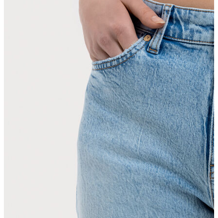
Erkek
Ceket
Kaban
Kazak
Pantolon
Sweatshirt
Gömlek
Polo
T-shirt
Atlet
Deniz Şortu
Eşofman Altı
Mont
Şort
Yelek