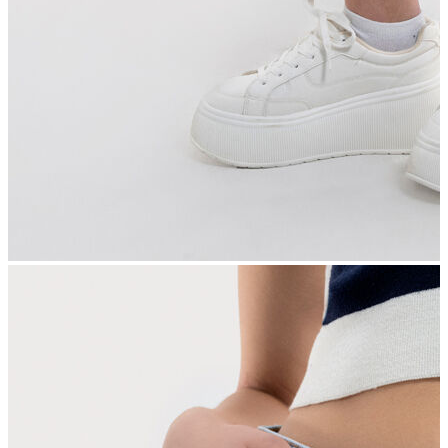
İndirimdekiler
Kadın
Ceket
Hırka
Kaban
Kazak
Mont
Pantolon
Sweatshırt
Gömlek
T-shirt
Elbise
Etek
Atlet
Tayt
Tulum
Bluz
Eşofman Altı
Şort
Yelek
Yağmurluk