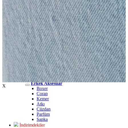
Erkek Jean
Erkek Jean
Pantolon
Ceket
Gömlek
Aksesuar
Aksesuar
Kadın Aksesuar
Kadın Aksesuar
Çorap
Bere
Eldiven
Kemer
Parfüm
Erkek Aksesuar
Erkek Aksesuar
X
Boxer
Çorap
Kemer
Atkı
Cüzdan
Parfüm
Şapka
İndirimdekiler