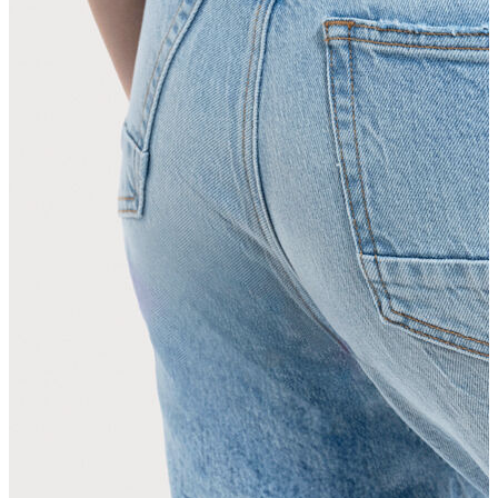
Atlet
Elbise
Eşofman Altı
Mont
Kazak
Yelek
Yağmurluk
Trenchcoat
Kaban
ERKEK
ERKEK
Jean Pantolon
Pantolon
Sweatshirt
Gömlek
Ceket
Eşofman Altı
T-shirt
Polo K.Kol
Hırka
Kazak
Mont
Kaban