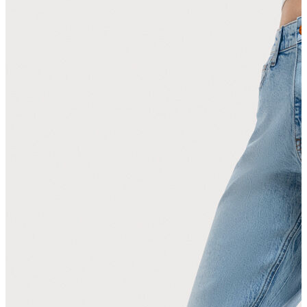
Erkek Aksesuar
Boxer
Çorap
Kemer
Atkı
Cüzdan
Parfüm
Şapka