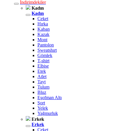
İndirimdekiler
Kadın
Kadın
Ceket
Hırka
Kaban
Kazak
Mont
Pantolon
Sweatshırt
Gömlek
T-shirt
Elbise
Etek
Atlet
Tayt
Tulum
Bluz
Eşofman Altı
Şort
Yelek
Yağmurluk
Erkek
Erkek
Ceket