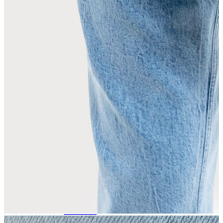
Trenchcoat
Kadın
Kadın
Öne Çıkanlar
Öne Çıkanlar
Yaz Ürünleri
İndirimdekiler
Giyim
Giyim
Jean Pantolon
Pantolon
Gömlek
T-shirt
Polo T-shirt
Bluz
Etek
Elbise
Şort
Kapri
Atlet
Top
Sweatshirt
Kazak