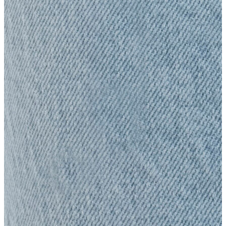
Yelek
Eşofman Altı
Bikini/Mayo
Tulum
Dış Giyim
Dış Giyim
Yağmurluk
Trenchcoat
Mont
Ceket
Erkek
Erkek
Öne Çıkanlar
Öne Çıkanlar
Yaz Ürünleri
İndirimdekiler
Online Özel Koleksiyon
Giyim
Giyim
Jean Pantolon
Pantolon
Gömlek
Sweatshirt
T-shirt