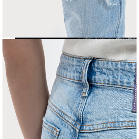
Yeni Sezon
Yeni Sezon
KADIN
KADIN
Jean Pantolon
Pantolon
Sweatshirt
Gömlek
Bluz