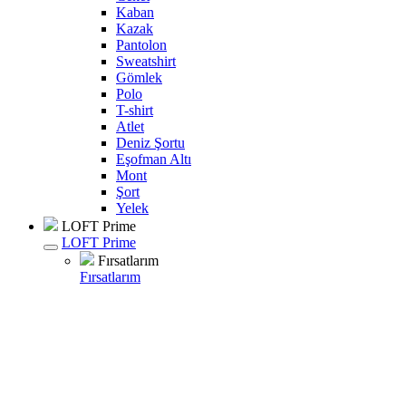
Kaban
Kazak
Pantolon
Sweatshirt
Gömlek
Polo
T-shirt
Atlet
Deniz Şortu
Eşofman Altı
Mont
Şort
Yelek
LOFT Prime
LOFT Prime
Fırsatlarım
Fırsatlarım