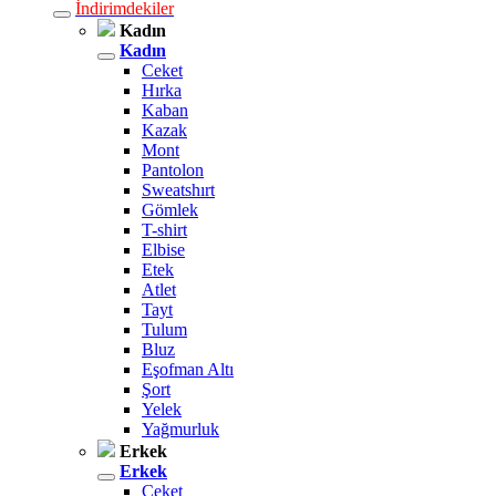
İndirimdekiler
Kadın
Kadın
Ceket
Hırka
Kaban
Kazak
Mont
Pantolon
Sweatshırt
Gömlek
T-shirt
Elbise
Etek
Atlet
Tayt
Tulum
Bluz
Eşofman Altı
Şort
Yelek
Yağmurluk
Erkek
Erkek
Ceket