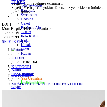
ERKEK
Seçilen ürün sepetinize eklenmiştir.
Jean Pantolon
Sepetinizde hiç ürün yoktur. Dilerseniz yeni eklenen ürünlere
Pantolon
göz atabilirsiniz.
Sweatshirt
Gömlek
Ceket
LOFT
Eşofman Altı
Mom Regular Fit Kadın Pantolon
T-shirt
1399,99 TL
Polo K.Kol
1299,99 TL
Hırka
SEPETE EKLE
Kazak
Mont
Kaban
/
KADIN
Trenchcoat
/
KATEGORİ
Kadın
/
Öne Çıkanlar
PANTOLON
Yaz Ürünleri
/
İndirimdekiler
MOM REGULAR FİT KADIN PANTOLON
Giyim
Jean Pantolon
Pantolon
Gömlek
T-shirt