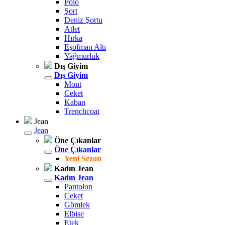
Polo
Şort
Deniz Şortu
Atlet
Hırka
Eşofman Altı
Yağmurluk
Dış Giyim
Dış Giyim
Mont
Ceket
Kaban
Trenchcoat
Jean
Jean
Öne Çıkanlar
Öne Çıkanlar
Yeni Sezon
Kadın Jean
Kadın Jean
Pantolon
Ceket
Gömlek
Elbise
Etek