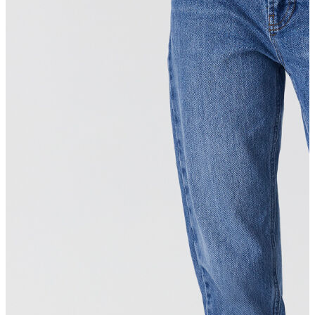
T-shirt
Polo
Şort
Deniz Şortu
Atlet
Hırka
Eşofman Altı
Yağmurluk
Dış Giyim
Mont
Ceket
Kaban
Trenchcoat