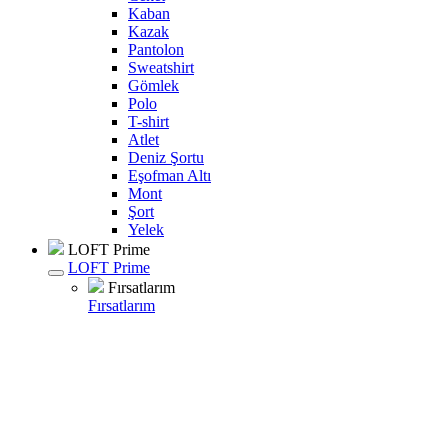
Kaban
Kazak
Pantolon
Sweatshirt
Gömlek
Polo
T-shirt
Atlet
Deniz Şortu
Eşofman Altı
Mont
Şort
Yelek
LOFT Prime
LOFT Prime
Fırsatlarım
Fırsatlarım