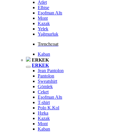
Atlet
Elbise
Eşofman Altı
Mont
Kazak
Yelek
Yağmurluk
Trenchcoat
Kaban
ERKEK
ERKEK
Jean Pantolon
Pantolon
Sweatshirt
Gömlek
Ceket
Eşofman Altı
T-shirt
Polo K.Kol
Hırka
Kazak
Mont
Kaban