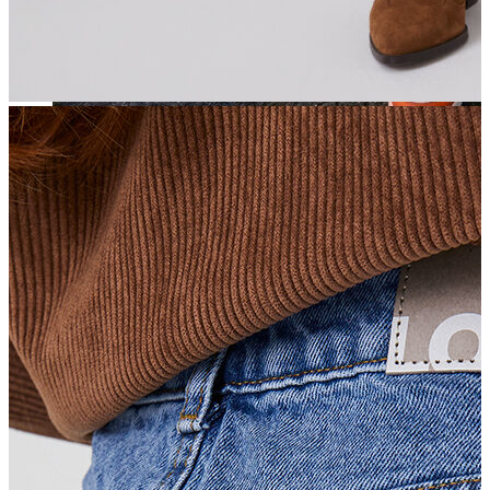
Jean
Öne Çıkanlar
Yeni Sezon
Kadın Jean
Pantolon
Ceket
Gömlek
Elbise
Etek
Erkek Jean
Pantolon
Ceket
Gömlek