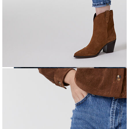
Erkek
Öne Çıkanlar
Yaz Ürünleri
İndirimdekiler
Online Özel Koleksiyon
Giyim
Jean Pantolon
Pantolon
Gömlek
Sweatshirt