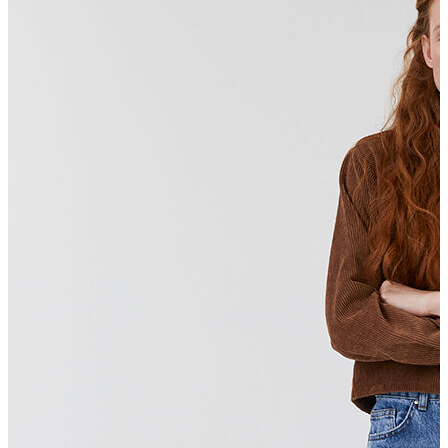
Polo T-shirt
Bluz
Etek
Elbise
Şort
Kapri
Atlet
Top
Sweatshirt
Kazak
Yelek
Eşofman Altı
Bikini/Mayo
Tulum
Dış Giyim
Yağmurluk
Trenchcoat
Mont
Ceket