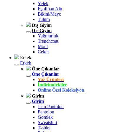
Yelek
Eşofman Altı
Bikini/Mayo
Tulum
Dış Giyim
Dış Giyim
Yağmurluk
Trenchcoat
Mont
Ceket
Erkek
Erkek
Öne Çıkanlar
Öne Çıkanlar
Yaz Ürünleri
İndirimdekiler
Online Özel Koleksiyon
Giyim
Giyim
Jean Pantolon
Pantolon
Gömlek
Sweatshirt
T-shirt