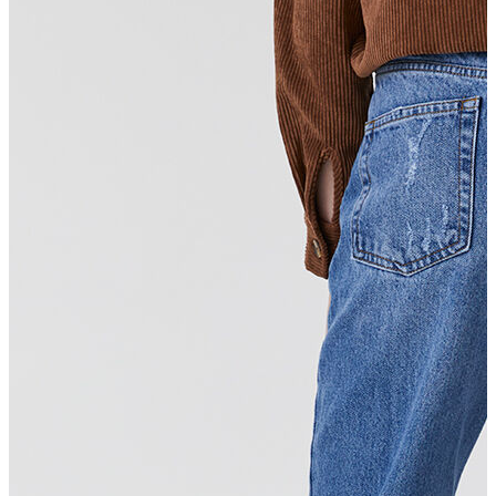
Erkek Aksesuar
Boxer
Çorap
Kemer
Atkı
Cüzdan
Parfüm
Şapka