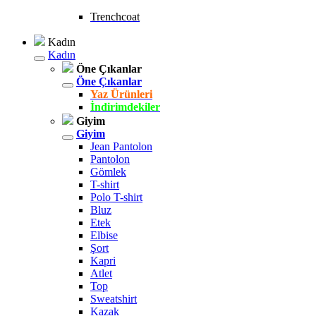
Trenchcoat
Kadın
Kadın
Öne Çıkanlar
Öne Çıkanlar
Yaz Ürünleri
İndirimdekiler
Giyim
Giyim
Jean Pantolon
Pantolon
Gömlek
T-shirt
Polo T-shirt
Bluz
Etek
Elbise
Şort
Kapri
Atlet
Top
Sweatshirt
Kazak