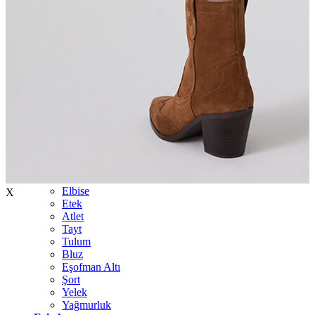
İndirimdekiler
Kadın
Ceket
Hırka
Kaban
Kazak
Mont
Pantolon
Sweatshırt
Gömlek
T-shirt
Elbise
X
Etek
Atlet
Tayt
Tulum
Bluz
Eşofman Altı
Şort
Yelek
Yağmurluk