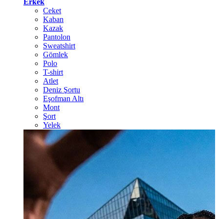
Erkek
Ceket
Kaban
Kazak
Pantolon
Sweatshirt
Gömlek
Polo
T-shirt
Atlet
Deniz Şortu
Eşofman Altı
Mont
Şort
Yelek