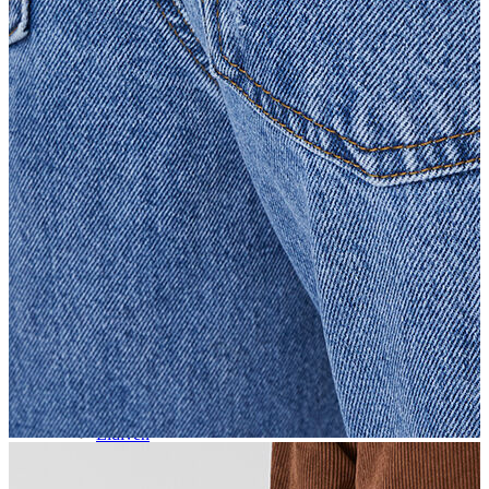
Aksesuar
Kadın Aksesuar
Çorap
Bere
Eldiven
Kemer
Parfüm