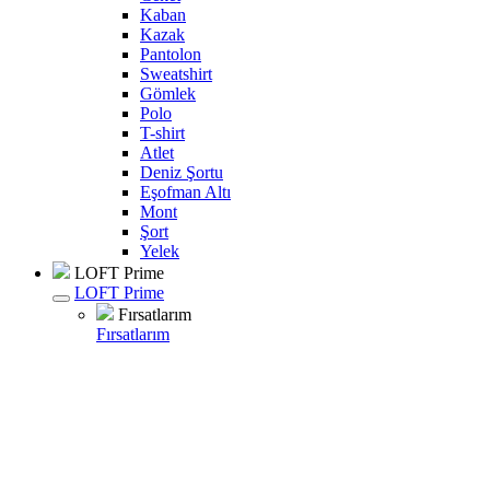
Kaban
Kazak
Pantolon
Sweatshirt
Gömlek
Polo
T-shirt
Atlet
Deniz Şortu
Eşofman Altı
Mont
Şort
Yelek
LOFT Prime
LOFT Prime
Fırsatlarım
Fırsatlarım