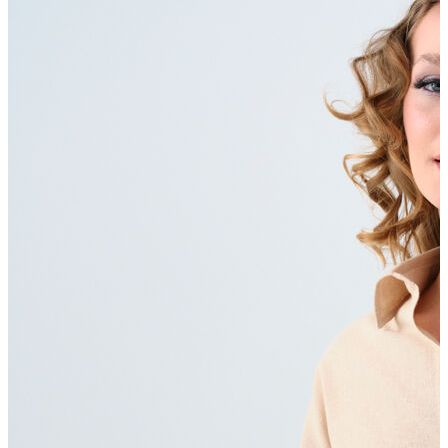
Polo T-shirt
Bluz
Etek
Elbise
Şort
Kapri
Atlet
Top
Sweatshirt
Kazak
Yelek
Eşofman Altı
Bikini/Mayo
Tulum
Dış Giyim
Yağmurluk
Trenchcoat
Mont
Ceket