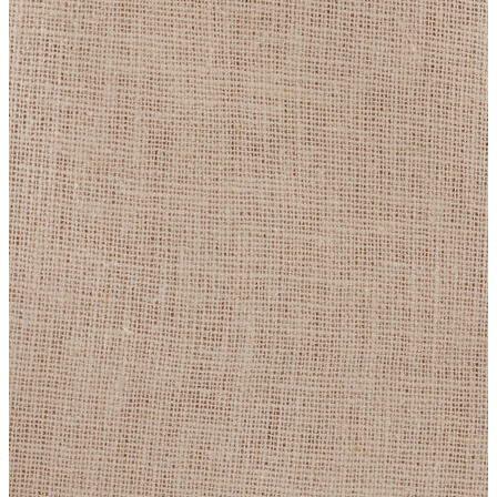
Erkek
Ceket
Kaban
Kazak
Pantolon
Sweatshirt
Gömlek
Polo
T-shirt
Atlet
Deniz Şortu
Eşofman Altı
Mont
Şort
Yelek