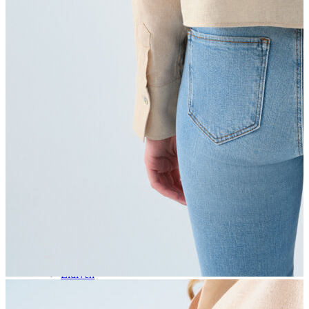
Aksesuar
Kadın Aksesuar
Çorap
Bere
Eldiven
Kemer
Parfüm