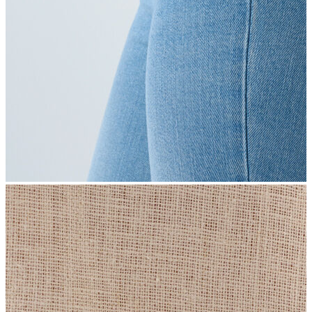
İndirimdekiler
Kadın
Ceket
Hırka
Kaban
Kazak
Mont
Pantolon
Sweatshırt
Gömlek
T-shirt
Elbise
Etek
Atlet
Tayt
Tulum
Bluz
Eşofman Altı
Şort
Yelek
Yağmurluk