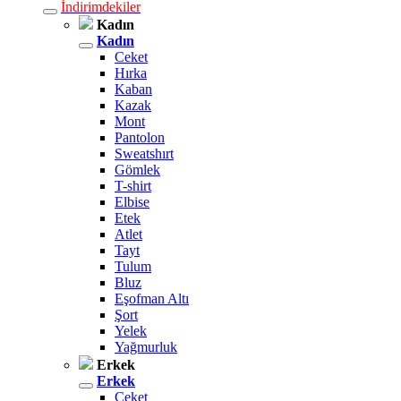
İndirimdekiler
Kadın
Kadın
Ceket
Hırka
Kaban
Kazak
Mont
Pantolon
Sweatshırt
Gömlek
T-shirt
Elbise
Etek
Atlet
Tayt
Tulum
Bluz
Eşofman Altı
Şort
Yelek
Yağmurluk
Erkek
Erkek
Ceket