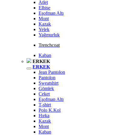
Atlet
Elbise
Eşofman Altı
Mont
Kazak
Yelek
Yağmurluk
Trenchcoat
Kaban
ERKEK
ERKEK
Jean Pantolon
Pantolon
Sweatshirt
Gömlek
Ceket
Eşofman Altı
T-shirt
Polo K.Kol
Hırka
Kazak
Mont
Kaban