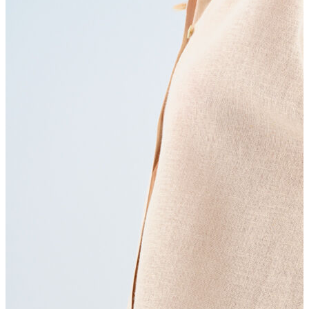
Erkek Aksesuar
Boxer
Çorap
Kemer
Atkı
Cüzdan
Parfüm
Şapka