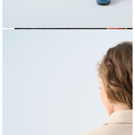
Jean
Öne Çıkanlar
Yeni Sezon
Kadın Jean
Pantolon
Ceket
Gömlek
Elbise
Etek
Erkek Jean
Pantolon
Ceket
Gömlek