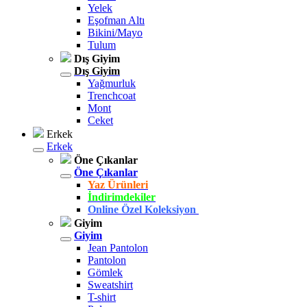
Yelek
Eşofman Altı
Bikini/Mayo
Tulum
Dış Giyim
Dış Giyim
Yağmurluk
Trenchcoat
Mont
Ceket
Erkek
Erkek
Öne Çıkanlar
Öne Çıkanlar
Yaz Ürünleri
İndirimdekiler
Online Özel Koleksiyon
Giyim
Giyim
Jean Pantolon
Pantolon
Gömlek
Sweatshirt
T-shirt