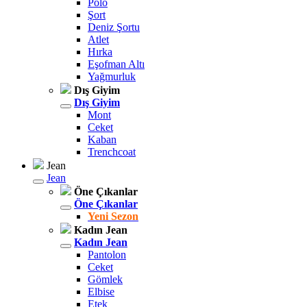
Polo
Şort
Deniz Şortu
Atlet
Hırka
Eşofman Altı
Yağmurluk
Dış Giyim
Dış Giyim
Mont
Ceket
Kaban
Trenchcoat
Jean
Jean
Öne Çıkanlar
Öne Çıkanlar
Yeni Sezon
Kadın Jean
Kadın Jean
Pantolon
Ceket
Gömlek
Elbise
Etek