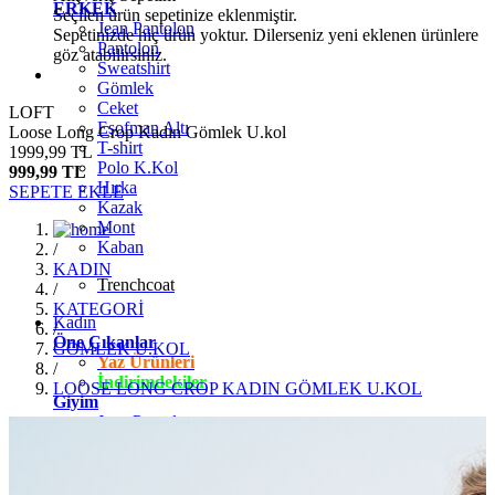
ERKEK
Seçilen ürün sepetinize eklenmiştir.
Jean Pantolon
Sepetinizde hiç ürün yoktur. Dilerseniz yeni eklenen ürünlere
Pantolon
göz atabilirsiniz.
Sweatshirt
Gömlek
Ceket
LOFT
Eşofman Altı
Loose Long Crop Kadın Gömlek U.kol
T-shirt
1999,99 TL
Polo K.Kol
999,99 TL
Hırka
SEPETE EKLE
Kazak
Mont
Kaban
/
KADIN
Trenchcoat
/
KATEGORİ
Kadın
/
Öne Çıkanlar
GÖMLEK U.KOL
Yaz Ürünleri
/
İndirimdekiler
LOOSE LONG CROP KADIN GÖMLEK U.KOL
Giyim
Jean Pantolon
Pantolon
Gömlek
T-shirt