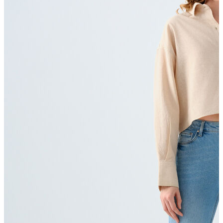
T-shirt
Polo
Şort
Deniz Şortu
Atlet
Hırka
Eşofman Altı
Yağmurluk
Dış Giyim
Mont
Ceket
Kaban
Trenchcoat