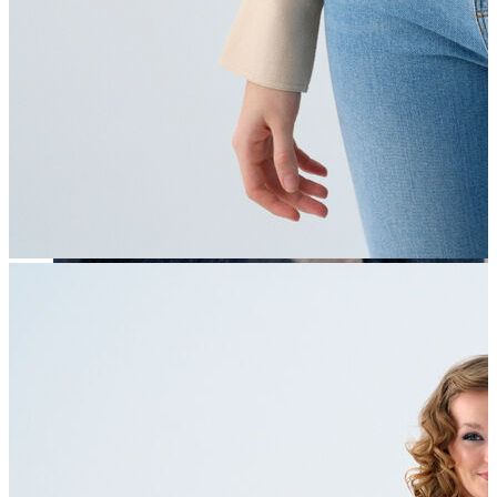
Erkek
Öne Çıkanlar
Yaz Ürünleri
İndirimdekiler
Online Özel Koleksiyon
Giyim
Jean Pantolon
Pantolon
Gömlek
Sweatshirt