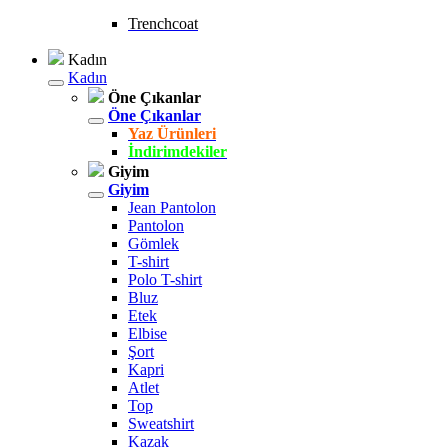
Trenchcoat
Kadın
Kadın
Öne Çıkanlar
Öne Çıkanlar
Yaz Ürünleri
İndirimdekiler
Giyim
Giyim
Jean Pantolon
Pantolon
Gömlek
T-shirt
Polo T-shirt
Bluz
Etek
Elbise
Şort
Kapri
Atlet
Top
Sweatshirt
Kazak