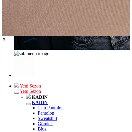
X
Yeni Sezon
Yeni Sezon
KADIN
KADIN
Jean Pantolon
Pantolon
Sweatshirt
Gömlek
Bluz