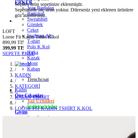
ERKEK
Seçilen ürün sepetinize eklenmiştir.
Jean Pantolon
Sepetinizde hiç ürün yoktur. Dilerseniz yeni eklenen ürünlere
Pantolon
göz atabilirsiniz.
Sweatshirt
Gömlek
Ceket
LOFT
Eşofman Altı
Loose Fit Kadın Tshirt K.kol
T-shirt
899,99 TL
Polo K.Kol
399,99 TL
Hırka
SEPETE EKLE
Kazak
Mont
Kaban
/
KADIN
Trenchcoat
/
KATEGORİ
Kadın
/
Öne Çıkanlar
KADIN TİŞÖRT
Yaz Ürünleri
/
İndirimdekiler
LOOSE FİT KADIN TSHİRT K.KOL
Giyim
Jean Pantolon
Pantolon
Gömlek
T-shirt