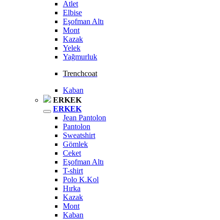
Atlet
Elbise
Eşofman Altı
Mont
Kazak
Yelek
Yağmurluk
Trenchcoat
Kaban
ERKEK
ERKEK
Jean Pantolon
Pantolon
Sweatshirt
Gömlek
Ceket
Eşofman Altı
T-shirt
Polo K.Kol
Hırka
Kazak
Mont
Kaban