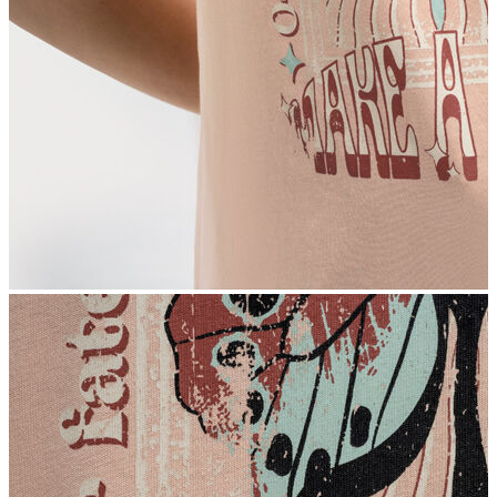
İndirimdekiler
Kadın
Ceket
Hırka
Kaban
Kazak
Mont
Pantolon
Sweatshırt
Gömlek
T-shirt
Elbise
Etek
Atlet
Tayt
Tulum
Bluz
Eşofman Altı
Şort
Yelek
Yağmurluk