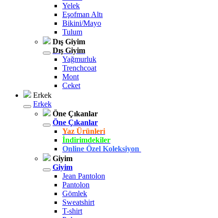
Yelek
Eşofman Altı
Bikini/Mayo
Tulum
Dış Giyim
Dış Giyim
Yağmurluk
Trenchcoat
Mont
Ceket
Erkek
Erkek
Öne Çıkanlar
Öne Çıkanlar
Yaz Ürünleri
İndirimdekiler
Online Özel Koleksiyon
Giyim
Giyim
Jean Pantolon
Pantolon
Gömlek
Sweatshirt
T-shirt