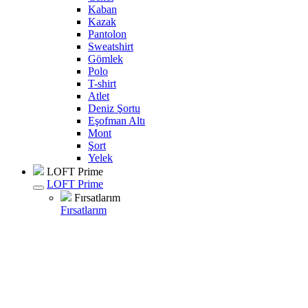
Kaban
Kazak
Pantolon
Sweatshirt
Gömlek
Polo
T-shirt
Atlet
Deniz Şortu
Eşofman Altı
Mont
Şort
Yelek
LOFT Prime
LOFT Prime
Fırsatlarım
Fırsatlarım