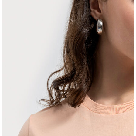
Erkek Aksesuar
Boxer
Çorap
Kemer
Atkı
Cüzdan
Parfüm
Şapka