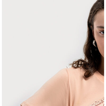
Polo T-shirt
Bluz
Etek
Elbise
Şort
Kapri
Atlet
Top
Sweatshirt
Kazak
Yelek
Eşofman Altı
Bikini/Mayo
Tulum
Dış Giyim
Yağmurluk
Trenchcoat
Mont
Ceket