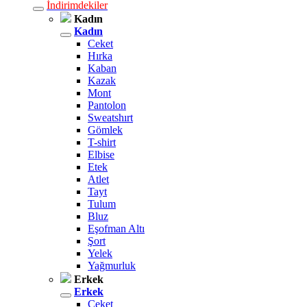
İndirimdekiler
Kadın
Kadın
Ceket
Hırka
Kaban
Kazak
Mont
Pantolon
Sweatshırt
Gömlek
T-shirt
Elbise
Etek
Atlet
Tayt
Tulum
Bluz
Eşofman Altı
Şort
Yelek
Yağmurluk
Erkek
Erkek
Ceket