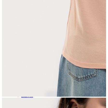
Aksesuar
Kadın Aksesuar
Çorap
Bere
Eldiven
Kemer
Parfüm