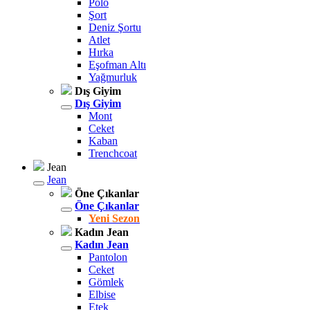
Polo
Şort
Deniz Şortu
Atlet
Hırka
Eşofman Altı
Yağmurluk
Dış Giyim
Dış Giyim
Mont
Ceket
Kaban
Trenchcoat
Jean
Jean
Öne Çıkanlar
Öne Çıkanlar
Yeni Sezon
Kadın Jean
Kadın Jean
Pantolon
Ceket
Gömlek
Elbise
Etek