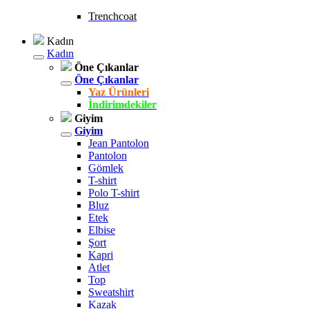
Trenchcoat
Kadın
Kadın
Öne Çıkanlar
Öne Çıkanlar
Yaz Ürünleri
İndirimdekiler
Giyim
Giyim
Jean Pantolon
Pantolon
Gömlek
T-shirt
Polo T-shirt
Bluz
Etek
Elbise
Şort
Kapri
Atlet
Top
Sweatshirt
Kazak