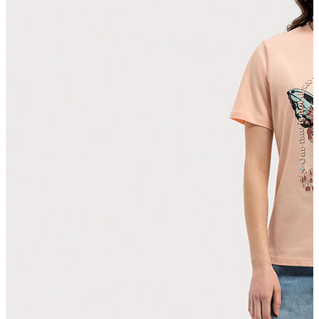
T-shirt
Polo
Şort
Deniz Şortu
Atlet
Hırka
Eşofman Altı
Yağmurluk
Dış Giyim
Mont
Ceket
Kaban
Trenchcoat