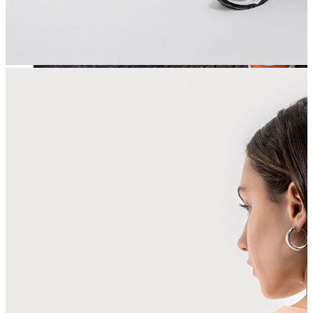
Jean
Öne Çıkanlar
Yeni Sezon
Kadın Jean
Pantolon
Ceket
Gömlek
Elbise
Etek
Erkek Jean
Pantolon
Ceket
Gömlek