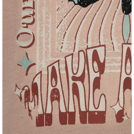
Erkek
Ceket
Kaban
Kazak
Pantolon
Sweatshirt
Gömlek
Polo
T-shirt
Atlet
Deniz Şortu
Eşofman Altı
Mont
Şort
Yelek