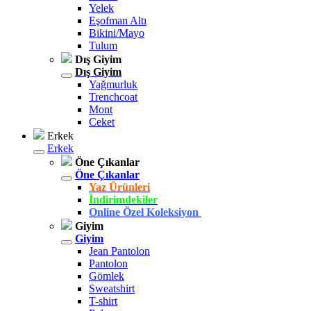
Yelek
Eşofman Altı
Bikini/Mayo
Tulum
Dış Giyim
Dış Giyim
Yağmurluk
Trenchcoat
Mont
Ceket
Erkek
Erkek
Öne Çıkanlar
Öne Çıkanlar
Yaz Ürünleri
İndirimdekiler
Online Özel Koleksiyon
Giyim
Giyim
Jean Pantolon
Pantolon
Gömlek
Sweatshirt
T-shirt