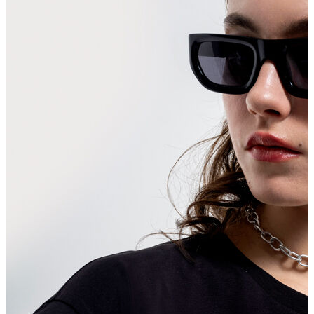
Erkek Aksesuar
Boxer
Çorap
Kemer
Atkı
Cüzdan
Parfüm
Şapka