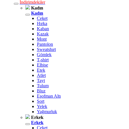
İndirimdekiler
Kadın
Kadın
Ceket
Hırka
Kaban
Kazak
Mont
Pantolon
Sweatshırt
Gömlek
T-shirt
Elbise
Etek
Atlet
Tayt
Tulum
Bluz
Eşofman Altı
Şort
Yelek
Yağmurluk
Erkek
Erkek
Ceket