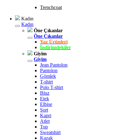
Trenchcoat
Kadın
Kadın
Öne Çıkanlar
Öne Çıkanlar
Yaz Ürünleri
İndirimdekiler
Giyim
Giyim
Jean Pantolon
Pantolon
Gömlek
T-shirt
Polo T-shirt
Bluz
Etek
Elbise
Şort
Kapri
Atlet
Top
Sweatshirt
Kazak