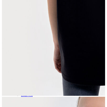
Aksesuar
Kadın Aksesuar
Çorap
Bere
Eldiven
Kemer
Parfüm