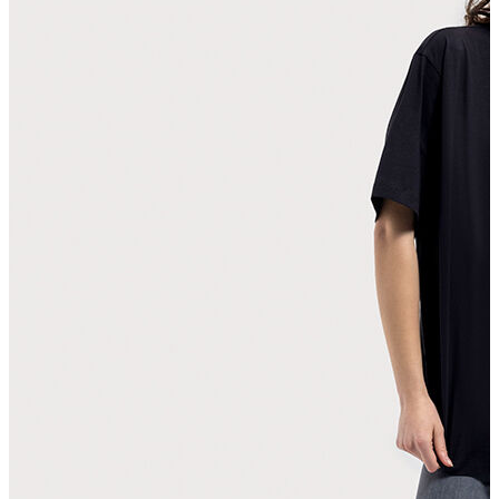
T-shirt
Polo
Şort
Deniz Şortu
Atlet
Hırka
Eşofman Altı
Yağmurluk
Dış Giyim
Mont
Ceket
Kaban
Trenchcoat