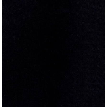
Erkek
Ceket
Kaban
Kazak
Pantolon
Sweatshirt
Gömlek
Polo
T-shirt
Atlet
Deniz Şortu
Eşofman Altı
Mont
Şort
Yelek