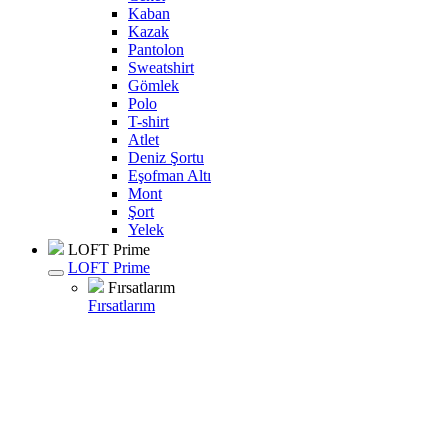
Kaban
Kazak
Pantolon
Sweatshirt
Gömlek
Polo
T-shirt
Atlet
Deniz Şortu
Eşofman Altı
Mont
Şort
Yelek
LOFT Prime
LOFT Prime
Fırsatlarım
Fırsatlarım