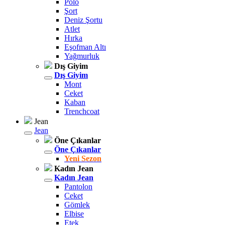
Polo
Şort
Deniz Şortu
Atlet
Hırka
Eşofman Altı
Yağmurluk
Dış Giyim
Dış Giyim
Mont
Ceket
Kaban
Trenchcoat
Jean
Jean
Öne Çıkanlar
Öne Çıkanlar
Yeni Sezon
Kadın Jean
Kadın Jean
Pantolon
Ceket
Gömlek
Elbise
Etek