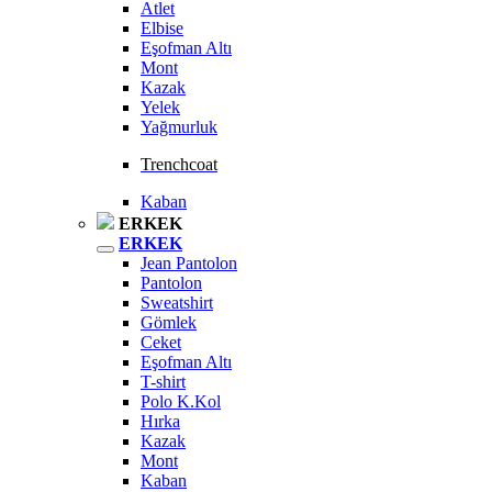
Atlet
Elbise
Eşofman Altı
Mont
Kazak
Yelek
Yağmurluk
Trenchcoat
Kaban
ERKEK
ERKEK
Jean Pantolon
Pantolon
Sweatshirt
Gömlek
Ceket
Eşofman Altı
T-shirt
Polo K.Kol
Hırka
Kazak
Mont
Kaban