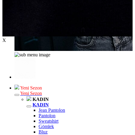
X
Yeni Sezon
Yeni Sezon
KADIN
KADIN
Jean Pantolon
Pantolon
Sweatshirt
Gömlek
Bluz