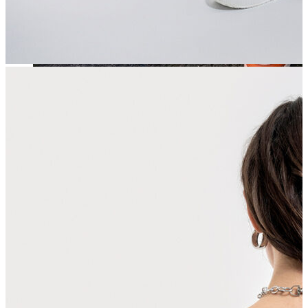
Jean
Öne Çıkanlar
Yeni Sezon
Kadın Jean
Pantolon
Ceket
Gömlek
Elbise
Etek
Erkek Jean
Pantolon
Ceket
Gömlek