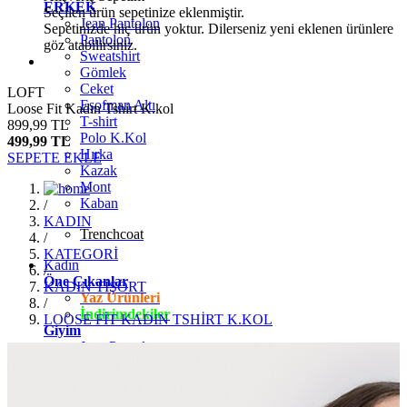
ERKEK
Seçilen ürün sepetinize eklenmiştir.
Jean Pantolon
Sepetinizde hiç ürün yoktur. Dilerseniz yeni eklenen ürünlere
Pantolon
göz atabilirsiniz.
Sweatshirt
Gömlek
Ceket
LOFT
Eşofman Altı
Loose Fit Kadın Tshirt K.kol
T-shirt
899,99 TL
Polo K.Kol
499,99 TL
Hırka
SEPETE EKLE
Kazak
Mont
Kaban
/
KADIN
Trenchcoat
/
KATEGORİ
Kadın
/
Öne Çıkanlar
KADIN TİŞÖRT
Yaz Ürünleri
/
İndirimdekiler
LOOSE FİT KADIN TSHİRT K.KOL
Giyim
Jean Pantolon
Pantolon
Gömlek
T-shirt