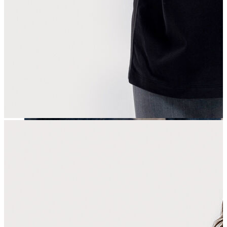
Erkek
Öne Çıkanlar
Yaz Ürünleri
İndirimdekiler
Online Özel Koleksiyon
Giyim
Jean Pantolon
Pantolon
Gömlek
Sweatshirt