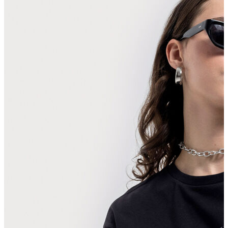
Polo T-shirt
Bluz
Etek
Elbise
Şort
Kapri
Atlet
Top
Sweatshirt
Kazak
Yelek
Eşofman Altı
Bikini/Mayo
Tulum
Dış Giyim
Yağmurluk
Trenchcoat
Mont
Ceket