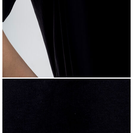
İndirimdekiler
Kadın
Ceket
Hırka
Kaban
Kazak
Mont
Pantolon
Sweatshırt
Gömlek
T-shirt
Elbise
Etek
Atlet
Tayt
Tulum
Bluz
Eşofman Altı
Şort
Yelek
Yağmurluk