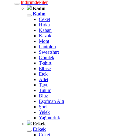
İndirimdekiler
Kadın
Kadın
Ceket
Hırka
Kaban
Kazak
Mont
Pantolon
Sweatshırt
Gömlek
T-shirt
Elbise
Etek
Atlet
Tayt
Tulum
Bluz
Eşofman Altı
Şort
Yelek
Yağmurluk
Erkek
Erkek
Ceket