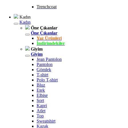
Trenchcoat
Kadın
Kadın
Öne Çıkanlar
Öne Çıkanlar
Yaz Ürünleri
İndirimdekiler
Giyim
Giyim
Jean Pantolon
Pantolon
Gömlek
T-shirt
Polo T-shirt
Bluz
Etek
Elbise
Şort
Kapri
Atlet
Top
Sweatshirt
Kazak