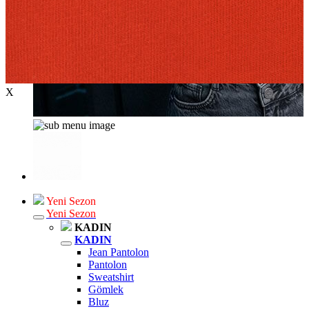
X
Yeni Sezon
Yeni Sezon
KADIN
KADIN
Jean Pantolon
Pantolon
Sweatshirt
Gömlek
Bluz