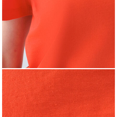
İndirimdekiler
Kadın
Ceket
Hırka
Kaban
Kazak
Mont
Pantolon
Sweatshırt
Gömlek
T-shirt
Elbise
Etek
Atlet
Tayt
Tulum
Bluz
Eşofman Altı
Şort
Yelek
Yağmurluk