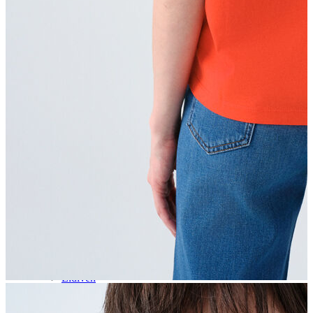
Aksesuar
Kadın Aksesuar
Çorap
Bere
Eldiven
Kemer
Parfüm