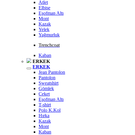
Atlet
Elbise
Eşofman Altı
Mont
Kazak
Yelek
Yağmurluk
Trenchcoat
Kaban
ERKEK
ERKEK
Jean Pantolon
Pantolon
Sweatshirt
Gömlek
Ceket
Eşofman Altı
T-shirt
Polo K.Kol
Hırka
Kazak
Mont
Kaban