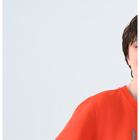
Polo T-shirt
Bluz
Etek
Elbise
Şort
Kapri
Atlet
Top
Sweatshirt
Kazak
Yelek
Eşofman Altı
Bikini/Mayo
Tulum
Dış Giyim
Yağmurluk
Trenchcoat
Mont
Ceket