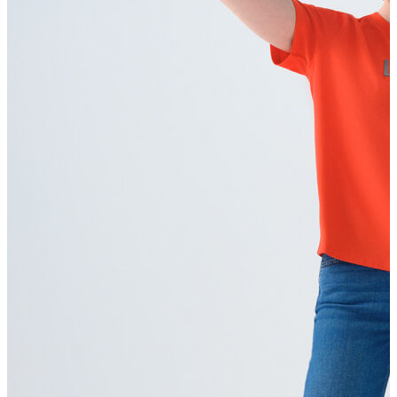
T-shirt
Polo
Şort
Deniz Şortu
Atlet
Hırka
Eşofman Altı
Yağmurluk
Dış Giyim
Mont
Ceket
Kaban
Trenchcoat