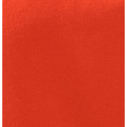
Erkek
Ceket
Kaban
Kazak
Pantolon
Sweatshirt
Gömlek
Polo
T-shirt
Atlet
Deniz Şortu
Eşofman Altı
Mont
Şort
Yelek