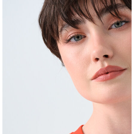
Erkek Aksesuar
Boxer
Çorap
Kemer
Atkı
Cüzdan
Parfüm
Şapka