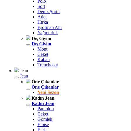
Polo
Şort
Deniz Şortu
Atlet
Hırka
Eşofman Altı
Yağmurluk
Dış Giyim
Dış Giyim
Mont
Ceket
Kaban
Trenchcoat
Jean
Jean
Öne Çıkanlar
Öne Çıkanlar
Yeni Sezon
Kadın Jean
Kadın Jean
Pantolon
Ceket
Gömlek
Elbise
Etek