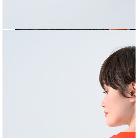
Jean
Öne Çıkanlar
Yeni Sezon
Kadın Jean
Pantolon
Ceket
Gömlek
Elbise
Etek
Erkek Jean
Pantolon
Ceket
Gömlek