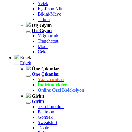
Yelek
Eşofman Altı
Bikini/Mayo
Tulum
Dış Giyim
Dış Giyim
Yağmurluk
Trenchcoat
Mont
Ceket
Erkek
Erkek
Öne Çıkanlar
Öne Çıkanlar
Yaz Ürünleri
İndirimdekiler
Online Özel Koleksiyon
Giyim
Giyim
Jean Pantolon
Pantolon
Gömlek
Sweatshirt
T-shirt