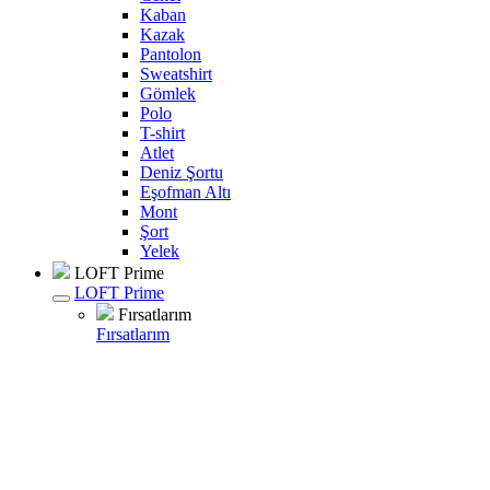
Kaban
Kazak
Pantolon
Sweatshirt
Gömlek
Polo
T-shirt
Atlet
Deniz Şortu
Eşofman Altı
Mont
Şort
Yelek
LOFT Prime
LOFT Prime
Fırsatlarım
Fırsatlarım