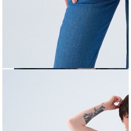
Erkek
Öne Çıkanlar
Yaz Ürünleri
İndirimdekiler
Online Özel Koleksiyon
Giyim
Jean Pantolon
Pantolon
Gömlek
Sweatshirt