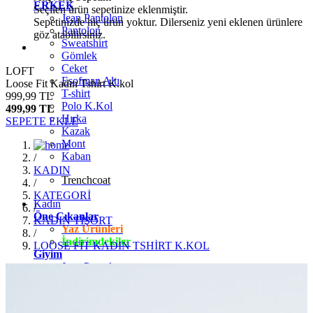
ERKEK
Seçilen ürün sepetinize eklenmiştir.
Jean Pantolon
Sepetinizde hiç ürün yoktur. Dilerseniz yeni eklenen ürünlere
Pantolon
göz atabilirsiniz.
Sweatshirt
Gömlek
Ceket
LOFT
Eşofman Altı
Loose Fit Kadın Tshirt K.kol
T-shirt
999,99 TL
Polo K.Kol
499,99 TL
Hırka
SEPETE EKLE
Kazak
Mont
Kaban
/
KADIN
Trenchcoat
/
KATEGORİ
Kadın
/
Öne Çıkanlar
KADIN TİŞÖRT
Yaz Ürünleri
/
İndirimdekiler
LOOSE FİT KADIN TSHİRT K.KOL
Giyim
Jean Pantolon
Pantolon
Gömlek
T-shirt