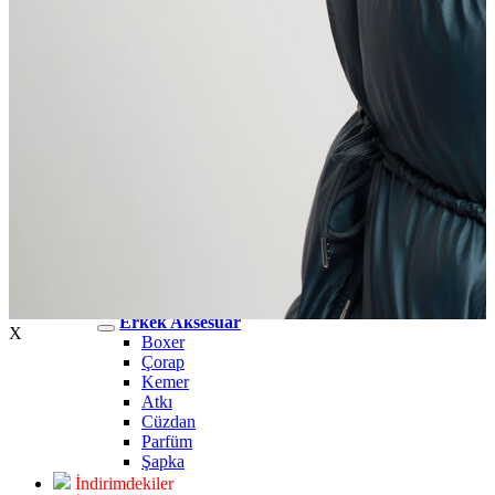
Erkek Jean
Erkek Jean
Pantolon
Ceket
Gömlek
Aksesuar
Aksesuar
Kadın Aksesuar
Kadın Aksesuar
Çorap
Bere
Eldiven
Kemer
Parfüm
Erkek Aksesuar
Erkek Aksesuar
X
Boxer
Çorap
Kemer
Atkı
Cüzdan
Parfüm
Şapka
İndirimdekiler