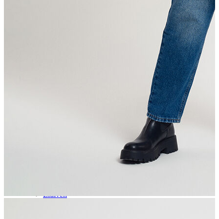
Aksesuar
Kadın Aksesuar
Çorap
Bere
Eldiven
Kemer
Parfüm