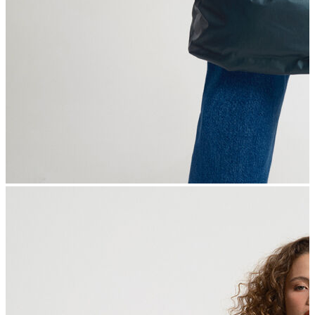
İndirimdekiler
Kadın
Ceket
Hırka
Kaban
Kazak
Mont
Pantolon
Sweatshırt
Gömlek
T-shirt
Elbise
Etek
Atlet
Tayt
Tulum
Bluz
Eşofman Altı
Şort
Yelek
Yağmurluk