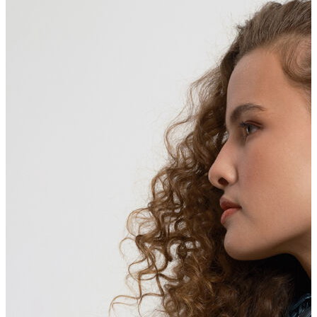
Yelek
Eşofman Altı
Bikini/Mayo
Tulum
Dış Giyim
Dış Giyim
Yağmurluk
Trenchcoat
Mont
Ceket
Erkek
Erkek
Öne Çıkanlar
Öne Çıkanlar
Yaz Ürünleri
İndirimdekiler
Online Özel Koleksiyon
Giyim
Giyim
Jean Pantolon
Pantolon
Gömlek
Sweatshirt
T-shirt