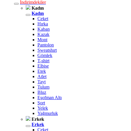
İndirimdekiler
Kadın
Kadın
Ceket
Hırka
Kaban
Kazak
Mont
Pantolon
Sweatshırt
Gömlek
T-shirt
Elbise
Etek
Atlet
Tayt
Tulum
Bluz
Eşofman Altı
Şort
Yelek
Yağmurluk
Erkek
Erkek
Ceket