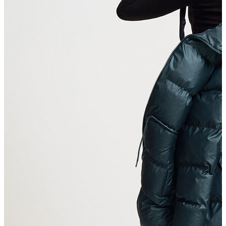
Atlet
Elbise
Eşofman Altı
Mont
Kazak
Yelek
Yağmurluk
Trenchcoat
Kaban
ERKEK
ERKEK
Jean Pantolon
Pantolon
Sweatshirt
Gömlek
Ceket
Eşofman Altı
T-shirt
Polo K.Kol
Hırka
Kazak
Mont
Kaban