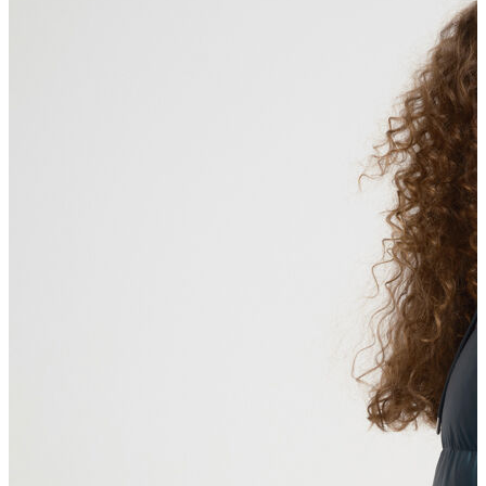
Polo T-shirt
Bluz
Etek
Elbise
Şort
Kapri
Atlet
Top
Sweatshirt
Kazak
Yelek
Eşofman Altı
Bikini/Mayo
Tulum
Dış Giyim
Yağmurluk
Trenchcoat
Mont
Ceket