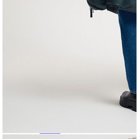
Trenchcoat
Kadın
Kadın
Öne Çıkanlar
Öne Çıkanlar
Yaz Ürünleri
İndirimdekiler
Giyim
Giyim
Jean Pantolon
Pantolon
Gömlek
T-shirt
Polo T-shirt
Bluz
Etek
Elbise
Şort
Kapri
Atlet
Top
Sweatshirt
Kazak