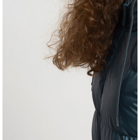
Polo
Şort
Deniz Şortu
Atlet
Hırka
Eşofman Altı
Yağmurluk
Dış Giyim
Dış Giyim
Mont
Ceket
Kaban
Trenchcoat
Jean
Jean
Öne Çıkanlar
Öne Çıkanlar
Yeni Sezon
Kadın Jean
Kadın Jean
Pantolon
Ceket
Gömlek
Elbise
Etek