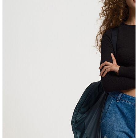
Erkek
Ceket
Kaban
Kazak
Pantolon
Sweatshirt
Gömlek
Polo
T-shirt
Atlet
Deniz Şortu
Eşofman Altı
Mont
Şort
Yelek