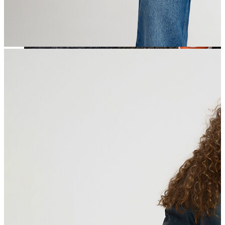
Jean
Öne Çıkanlar
Yeni Sezon
Kadın Jean
Pantolon
Ceket
Gömlek
Elbise
Etek
Erkek Jean
Pantolon
Ceket
Gömlek