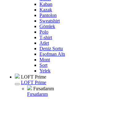
Kaban
Kazak
Pantolon
Sweatshirt
Gömlek
Polo
T-shirt
Atlet
Deniz Şortu
Eşofman Altı
Mont
Şort
Yelek
LOFT Prime
LOFT Prime
Fırsatlarım
Fırsatlarım