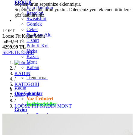
ERKEK
Seçilen ürün sepetinize eklenmiştir.
Jean Pantolon
Sepetinizde hiç ürün yoktur. Dilerseniz yeni eklenen ürünlere
Pantolon
göz atabilirsiniz.
Sweatshirt
Gömlek
Ceket
LOFT
Eşofman Altı
Loose Fit Kadın Mont
T-shirt
5499,99 TL
Polo K.Kol
4299,99 TL
Hırka
SEPETE EKLE
Kazak
Mont
Kaban
/
KADIN
Trenchcoat
/
KATEGORİ
Kadın
/
Öne Çıkanlar
MONT
Yaz Ürünleri
/
İndirimdekiler
LOOSE FİT KADIN MONT
Giyim
Jean Pantolon
Pantolon
Gömlek
T-shirt