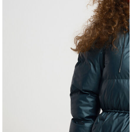
T-shirt
Polo
Şort
Deniz Şortu
Atlet
Hırka
Eşofman Altı
Yağmurluk
Dış Giyim
Mont
Ceket
Kaban
Trenchcoat