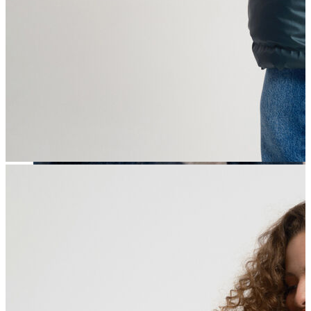
Erkek
Öne Çıkanlar
Yaz Ürünleri
İndirimdekiler
Online Özel Koleksiyon
Giyim
Jean Pantolon
Pantolon
Gömlek
Sweatshirt