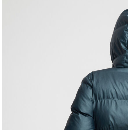
Erkek Aksesuar
Boxer
Çorap
Kemer
Atkı
Cüzdan
Parfüm
Şapka