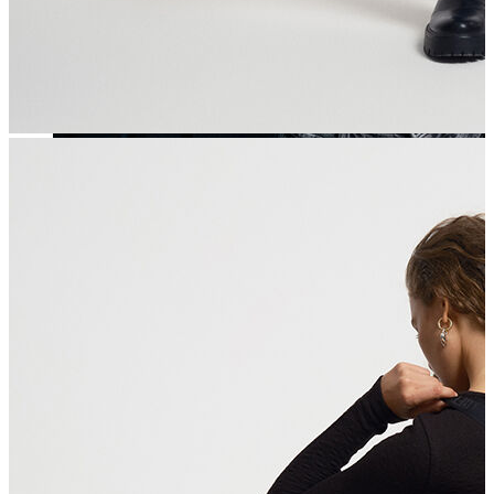
Yeni Sezon
Yeni Sezon
KADIN
KADIN
Jean Pantolon
Pantolon
Sweatshirt
Gömlek
Bluz