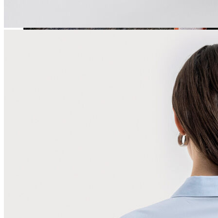
Jean
Öne Çıkanlar
Yeni Sezon
Kadın Jean
Pantolon
Ceket
Gömlek
Elbise
Etek
Erkek Jean
Pantolon
Ceket
Gömlek