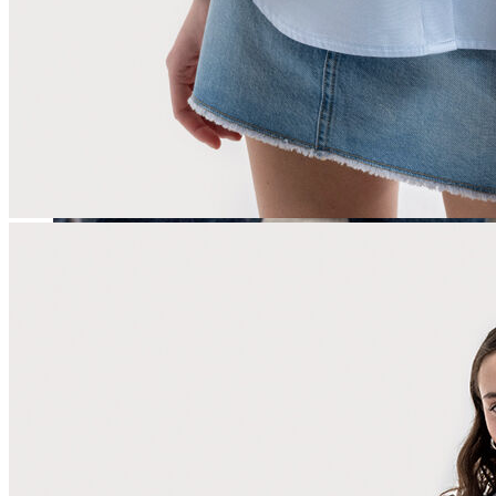
Erkek
Öne Çıkanlar
Yaz Ürünleri
İndirimdekiler
Online Özel Koleksiyon
Giyim
Jean Pantolon
Pantolon
Gömlek
Sweatshirt
T-shirt