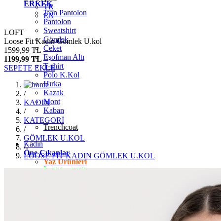
ERKEK
TR
Jean Pantolon
EN
Pantolon
Sweatshirt
LOFT
Gömlek
Loose Fit Kadın Gömlek U.kol
Ceket
1599,99 TL
Eşofman Altı
1199,99 TL
T-shirt
SEPETE EKLE
Polo K.Kol
Hırka
Kazak
/
Mont
KADIN
Kaban
/
KATEGORİ
Trenchcoat
/
GÖMLEK U.KOL
Kadın
/
Öne Çıkanlar
LOOSE FİT KADIN GÖMLEK U.KOL
Yaz Ürünleri
İndirimdekiler
Giyim
Jean Pantolon
Pantolon
Gömlek
T-shirt