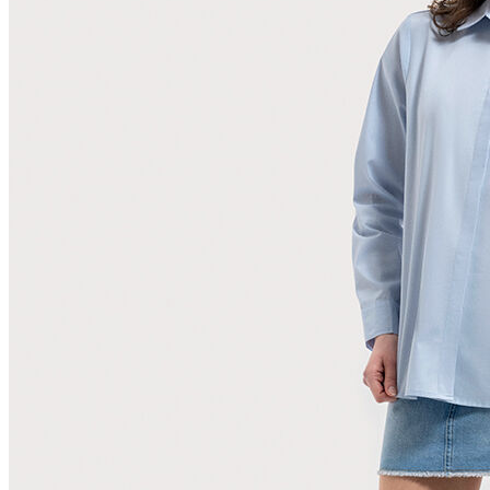
Polo
Şort
Deniz Şortu
Atlet
Hırka
Eşofman Altı
Yağmurluk
Dış Giyim
Mont
Ceket
Kaban
Trenchcoat