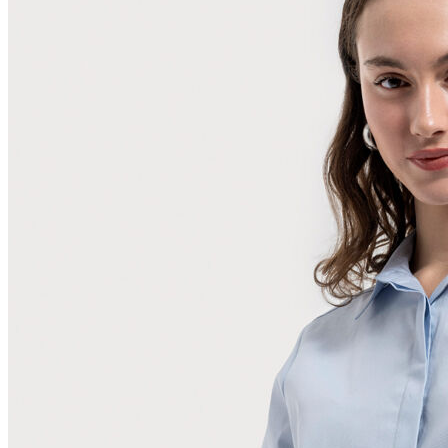
Polo T-shirt
Bluz
Etek
Elbise
Şort
Kapri
Atlet
Top
Sweatshirt
Kazak
Yelek
Eşofman Altı
Bikini/Mayo
Tulum
Dış Giyim
Yağmurluk
Trenchcoat
Mont
Ceket