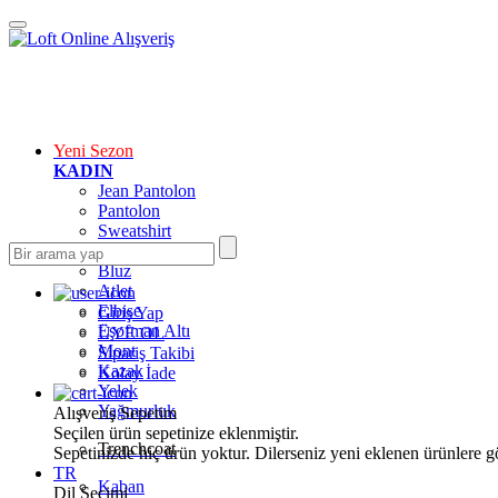
Yeni Sezon
KADIN
Jean Pantolon
Pantolon
Sweatshirt
Gömlek
Bluz
Atlet
Elbise
Giriş Yap
Eşofman Altı
ÜYE OL
Mont
Sipariş Takibi
Kazak
Kolay İade
Yelek
Yağmurluk
Alışveriş Sepetim
Seçilen ürün sepetinize eklenmiştir.
Trenchcoat
Sepetinizde hiç ürün yoktur. Dilerseniz yeni eklenen ürünlere göz
TR
Kaban
Dil Seçimi