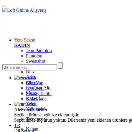
Yeni Sezon
KADIN
Jean Pantolon
Pantolon
Sweatshirt
Gömlek
Bluz
Atlet
Elbise
Giriş Yap
Eşofman Altı
ÜYE OL
Mont
Sipariş Takibi
Kazak
Kolay İade
Yelek
Yağmurluk
Alışveriş Sepetim
Seçilen ürün sepetinize eklenmiştir.
Trenchcoat
Sepetinizde hiç ürün yoktur. Dilerseniz yeni eklenen ürünlere göz
TR
Kaban
Dil Seçimi