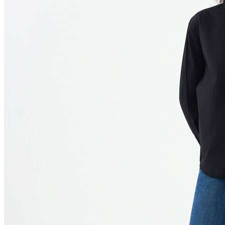
Polo
Şort
Deniz Şortu
Atlet
Hırka
Eşofman Altı
Yağmurluk
Dış Giyim
Mont
Ceket
Kaban
Trenchcoat