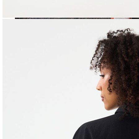
Jean
Öne Çıkanlar
Yeni Sezon
Kadın Jean
Pantolon
Ceket
Gömlek
Elbise
Etek
Erkek Jean
Pantolon
Ceket
Gömlek