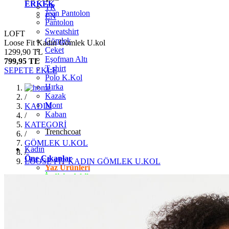
ERKEK
TR
Jean Pantolon
EN
Pantolon
Sweatshirt
LOFT
Gömlek
Loose Fit Kadın Gömlek U.kol
Ceket
1299,90 TL
Eşofman Altı
799,95 TL
T-shirt
SEPETE EKLE
Polo K.Kol
Hırka
Kazak
/
Mont
KADIN
Kaban
/
KATEGORİ
Trenchcoat
/
GÖMLEK U.KOL
Kadın
/
Öne Çıkanlar
LOOSE FİT KADIN GÖMLEK U.KOL
Yaz Ürünleri
İndirimdekiler
Giyim
Jean Pantolon
Pantolon
Gömlek
T-shirt