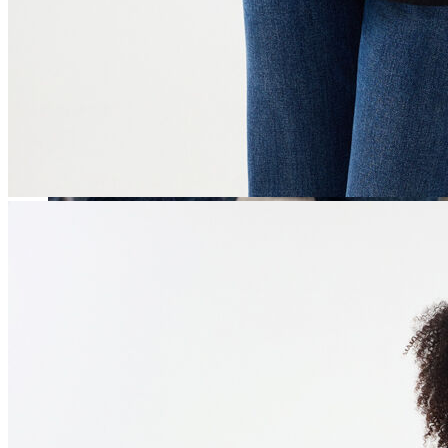
Erkek
Öne Çıkanlar
Yaz Ürünleri
İndirimdekiler
Online Özel Koleksiyon
Giyim
Jean Pantolon
Pantolon
Gömlek
Sweatshirt
T-shirt