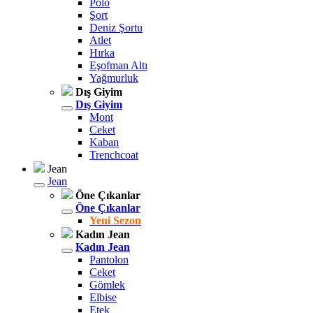
Polo
Şort
Deniz Şortu
Atlet
Hırka
Eşofman Altı
Yağmurluk
Dış Giyim
Dış Giyim
Mont
Ceket
Kaban
Trenchcoat
Jean
Jean
Öne Çıkanlar
Öne Çıkanlar
Yeni Sezon
Kadın Jean
Kadın Jean
Pantolon
Ceket
Gömlek
Elbise
Etek