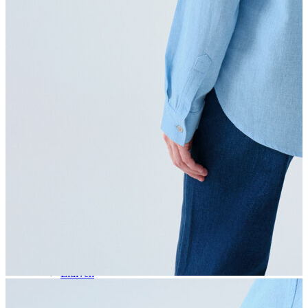
Aksesuar
Kadın Aksesuar
Çorap
Bere
Eldiven
Kemer
Parfüm