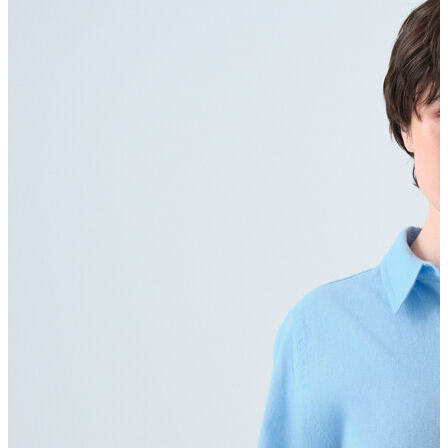
Polo T-shirt
Bluz
Etek
Elbise
Şort
Kapri
Atlet
Top
Sweatshirt
Kazak
Yelek
Eşofman Altı
Bikini/Mayo
Tulum
Dış Giyim
Yağmurluk
Trenchcoat
Mont
Ceket