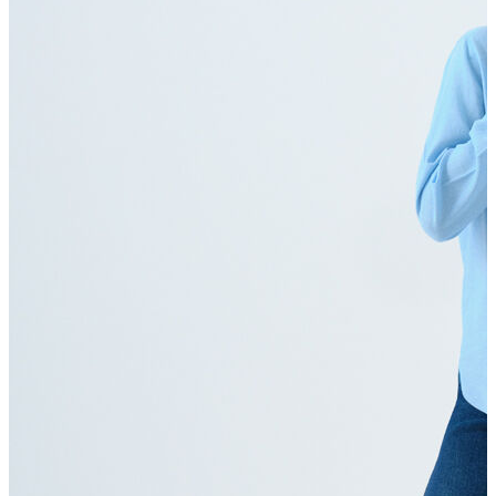
T-shirt
Polo
Şort
Deniz Şortu
Atlet
Hırka
Eşofman Altı
Yağmurluk
Dış Giyim
Mont
Ceket
Kaban
Trenchcoat