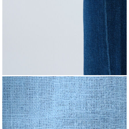
İndirimdekiler
Kadın
Ceket
Hırka
Kaban
Kazak
Mont
Pantolon
Sweatshırt
Gömlek
T-shirt
Elbise
Etek
Atlet
Tayt
Tulum
Bluz
Eşofman Altı
Şort
Yelek
Yağmurluk