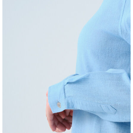
Erkek Aksesuar
Boxer
Çorap
Kemer
Atkı
Cüzdan
Parfüm
Şapka