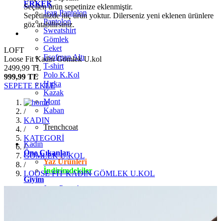
ERKEK
Seçilen ürün sepetinize eklenmiştir.
Jean Pantolon
Sepetinizde hiç ürün yoktur. Dilerseniz yeni eklenen ürünlere
Pantolon
göz atabilirsiniz.
Sweatshirt
Gömlek
Ceket
LOFT
Eşofman Altı
Loose Fit Kadın Gömlek U.kol
T-shirt
2499,99 TL
Polo K.Kol
999,99 TL
Hırka
SEPETE EKLE
Kazak
Mont
Kaban
/
KADIN
Trenchcoat
/
KATEGORİ
Kadın
/
Öne Çıkanlar
GÖMLEK U.KOL
Yaz Ürünleri
/
İndirimdekiler
LOOSE FİT KADIN GÖMLEK U.KOL
Giyim
Jean Pantolon
Pantolon
Gömlek
T-shirt