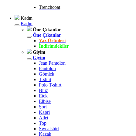
Trenchcoat
Kadın
Kadın
Öne Çıkanlar
Öne Çıkanlar
Yaz Ürünleri
İndirimdekiler
Giyim
Giyim
Jean Pantolon
Pantolon
Gömlek
T-shirt
Polo T-shirt
Bluz
Etek
Elbise
Şort
Kapri
Atlet
Top
Sweatshirt
Kazak