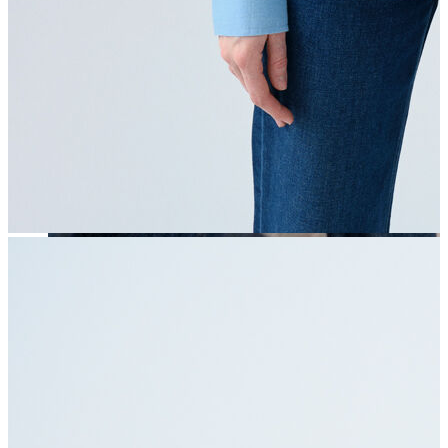
Erkek
Öne Çıkanlar
Yaz Ürünleri
İndirimdekiler
Online Özel Koleksiyon
Giyim
Jean Pantolon
Pantolon
Gömlek
Sweatshirt