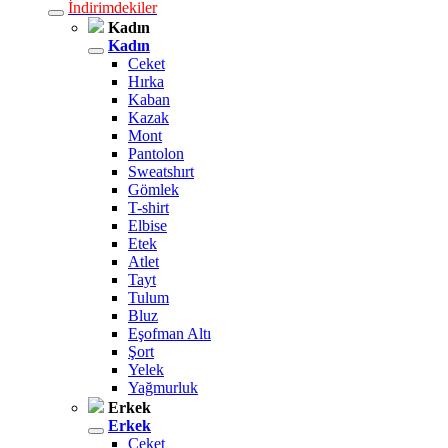
İndirimdekiler
Kadın
Kadın
Ceket
Hırka
Kaban
Kazak
Mont
Pantolon
Sweatshırt
Gömlek
T-shirt
Elbise
Etek
Atlet
Tayt
Tulum
Bluz
Eşofman Altı
Şort
Yelek
Yağmurluk
Erkek
Erkek
Ceket