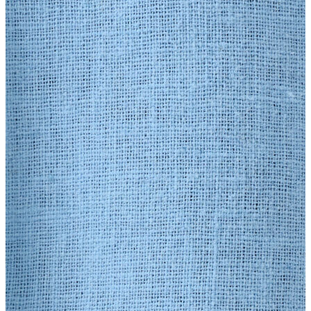
Erkek
Ceket
Kaban
Kazak
Pantolon
Sweatshirt
Gömlek
Polo
T-shirt
Atlet
Deniz Şortu
Eşofman Altı
Mont
Şort
Yelek