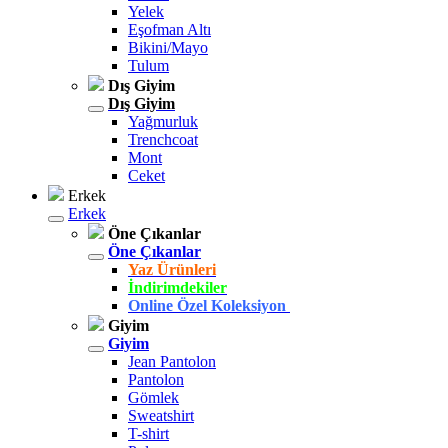
Yelek
Eşofman Altı
Bikini/Mayo
Tulum
Dış Giyim
Dış Giyim
Yağmurluk
Trenchcoat
Mont
Ceket
Erkek
Erkek
Öne Çıkanlar
Öne Çıkanlar
Yaz Ürünleri
İndirimdekiler
Online Özel Koleksiyon
Giyim
Giyim
Jean Pantolon
Pantolon
Gömlek
Sweatshirt
T-shirt