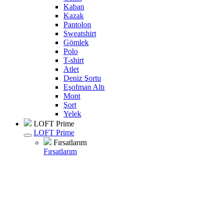
Kaban
Kazak
Pantolon
Sweatshirt
Gömlek
Polo
T-shirt
Atlet
Deniz Şortu
Eşofman Altı
Mont
Şort
Yelek
LOFT Prime
LOFT Prime
Fırsatlarım
Fırsatlarım