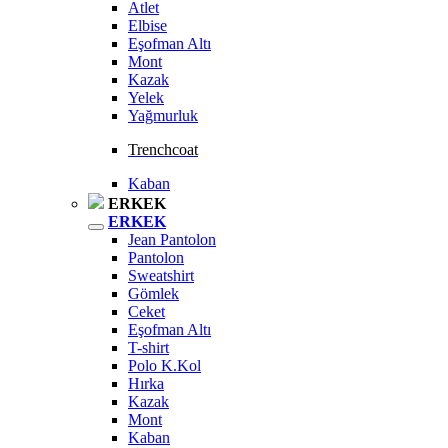
Atlet
Elbise
Eşofman Altı
Mont
Kazak
Yelek
Yağmurluk
Trenchcoat
Kaban
ERKEK
ERKEK
Jean Pantolon
Pantolon
Sweatshirt
Gömlek
Ceket
Eşofman Altı
T-shirt
Polo K.Kol
Hırka
Kazak
Mont
Kaban