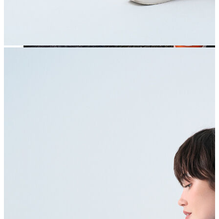
Jean
Öne Çıkanlar
Yeni Sezon
Kadın Jean
Pantolon
Ceket
Gömlek
Elbise
Etek
Erkek Jean
Pantolon
Ceket
Gömlek