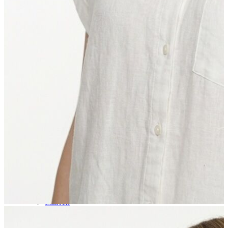
Aksesuar
Kadın Aksesuar
Çorap
Bere
Eldiven
Kemer
Parfüm