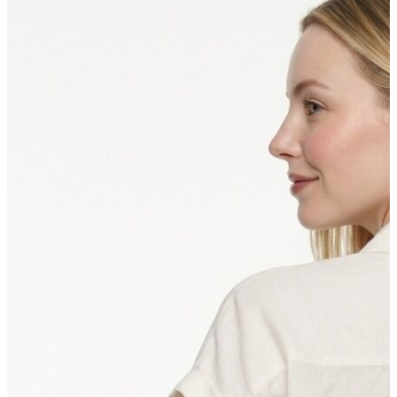
Erkek Aksesuar
Boxer
Çorap
Kemer
Atkı
Cüzdan
Parfüm
Şapka