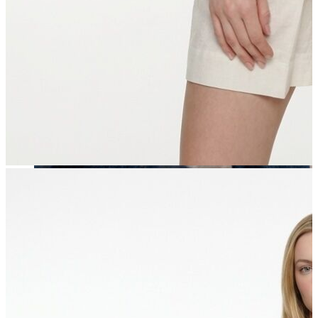
Erkek
Öne Çıkanlar
Yaz Ürünleri
İndirimdekiler
Online Özel Koleksiyon
Giyim
Jean Pantolon
Pantolon
Gömlek
Sweatshirt