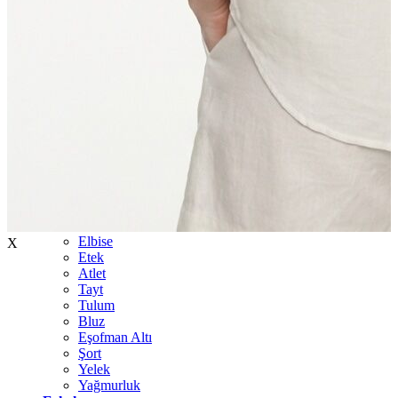
İndirimdekiler
Kadın
Ceket
Hırka
Kaban
Kazak
Mont
Pantolon
Sweatshırt
Gömlek
T-shirt
Elbise
X
Etek
Atlet
Tayt
Tulum
Bluz
Eşofman Altı
Şort
Yelek
Yağmurluk