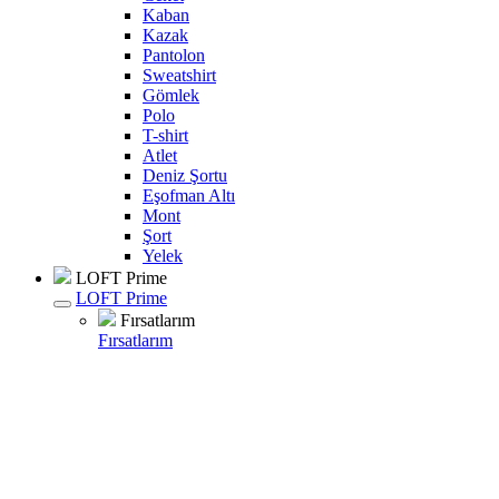
Kaban
Kazak
Pantolon
Sweatshirt
Gömlek
Polo
T-shirt
Atlet
Deniz Şortu
Eşofman Altı
Mont
Şort
Yelek
LOFT Prime
LOFT Prime
Fırsatlarım
Fırsatlarım