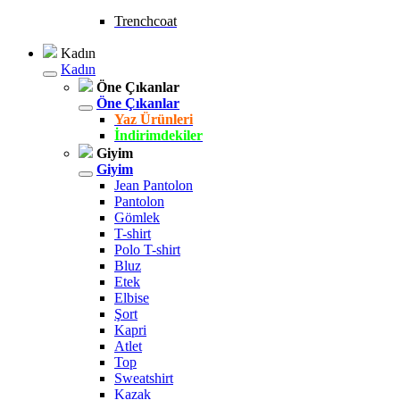
Trenchcoat
Kadın
Kadın
Öne Çıkanlar
Öne Çıkanlar
Yaz Ürünleri
İndirimdekiler
Giyim
Giyim
Jean Pantolon
Pantolon
Gömlek
T-shirt
Polo T-shirt
Bluz
Etek
Elbise
Şort
Kapri
Atlet
Top
Sweatshirt
Kazak