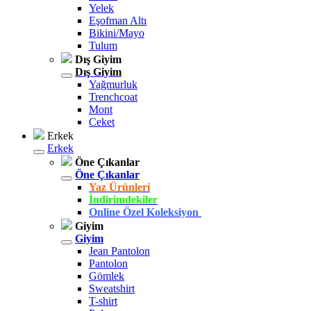
Yelek
Eşofman Altı
Bikini/Mayo
Tulum
Dış Giyim
Dış Giyim
Yağmurluk
Trenchcoat
Mont
Ceket
Erkek
Erkek
Öne Çıkanlar
Öne Çıkanlar
Yaz Ürünleri
İndirimdekiler
Online Özel Koleksiyon
Giyim
Giyim
Jean Pantolon
Pantolon
Gömlek
Sweatshirt
T-shirt