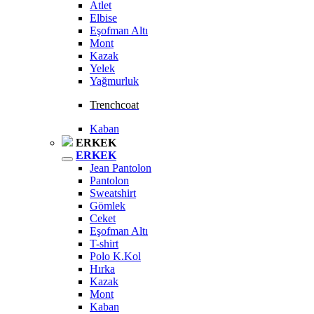
Atlet
Elbise
Eşofman Altı
Mont
Kazak
Yelek
Yağmurluk
Trenchcoat
Kaban
ERKEK
ERKEK
Jean Pantolon
Pantolon
Sweatshirt
Gömlek
Ceket
Eşofman Altı
T-shirt
Polo K.Kol
Hırka
Kazak
Mont
Kaban