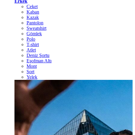
Erkek
Ceket
Kaban
Kazak
Pantolon
Sweatshirt
Gömlek
Polo
T-shirt
Atlet
Deniz Şortu
Eşofman Altı
Mont
Şort
Yelek