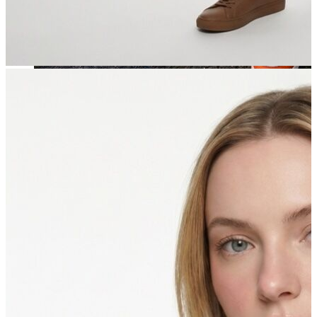
Jean
Öne Çıkanlar
Yeni Sezon
Kadın Jean
Pantolon
Ceket
Gömlek
Elbise
Etek
Erkek Jean
Pantolon
Ceket
Gömlek