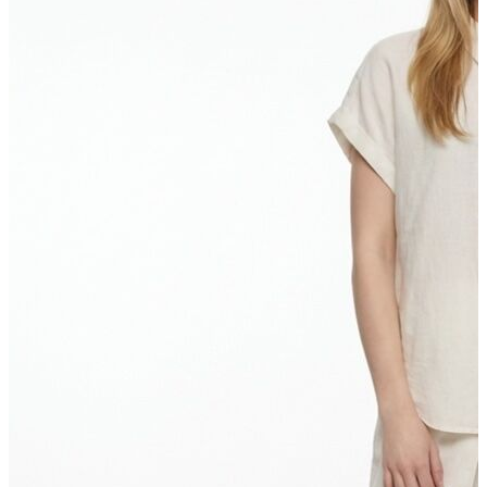
T-shirt
Polo
Şort
Deniz Şortu
Atlet
Hırka
Eşofman Altı
Yağmurluk
Dış Giyim
Mont
Ceket
Kaban
Trenchcoat