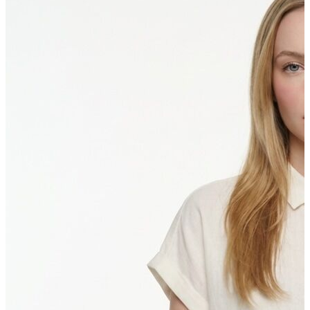
Polo T-shirt
Bluz
Etek
Elbise
Şort
Kapri
Atlet
Top
Sweatshirt
Kazak
Yelek
Eşofman Altı
Bikini/Mayo
Tulum
Dış Giyim
Yağmurluk
Trenchcoat
Mont
Ceket