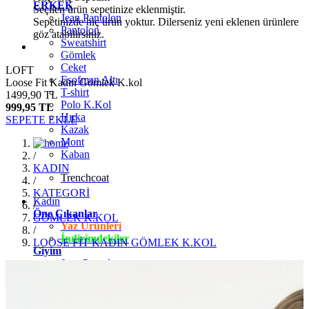
ERKEK
Seçilen ürün sepetinize eklenmiştir.
Jean Pantolon
Sepetinizde hiç ürün yoktur. Dilerseniz yeni eklenen ürünlere
Pantolon
göz atabilirsiniz.
Sweatshirt
Gömlek
Ceket
LOFT
Eşofman Altı
Loose Fit Kadın Gömlek K.kol
T-shirt
1499,90 TL
Polo K.Kol
999,95 TL
Hırka
SEPETE EKLE
Kazak
Mont
Kaban
/
KADIN
Trenchcoat
/
KATEGORİ
Kadın
/
Öne Çıkanlar
GÖMLEK K.KOL
Yaz Ürünleri
/
İndirimdekiler
LOOSE FİT KADIN GÖMLEK K.KOL
Giyim
Jean Pantolon
Pantolon
Gömlek
T-shirt