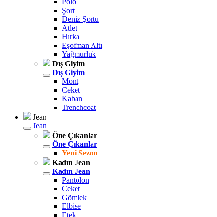
Polo
Şort
Deniz Şortu
Atlet
Hırka
Eşofman Altı
Yağmurluk
Dış Giyim
Dış Giyim
Mont
Ceket
Kaban
Trenchcoat
Jean
Jean
Öne Çıkanlar
Öne Çıkanlar
Yeni Sezon
Kadın Jean
Kadın Jean
Pantolon
Ceket
Gömlek
Elbise
Etek