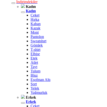
İndirimdekiler
Kadın
Kadın
Ceket
Hırka
Kaban
Kazak
Mont
Pantolon
Sweatshırt
Gömlek
T-shirt
Elbise
Etek
Atlet
Tayt
Tulum
Bluz
Eşofman Altı
Şort
Yelek
Yağmurluk
Erkek
Erkek
Ceket