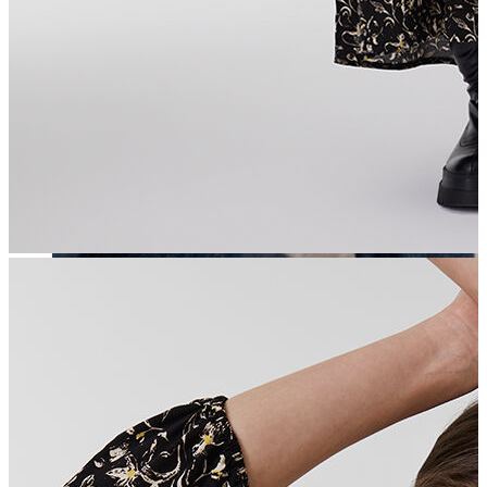
Erkek
Öne Çıkanlar
Yaz Ürünleri
İndirimdekiler
Online Özel Koleksiyon
Giyim
Jean Pantolon
Pantolon
Gömlek
Sweatshirt