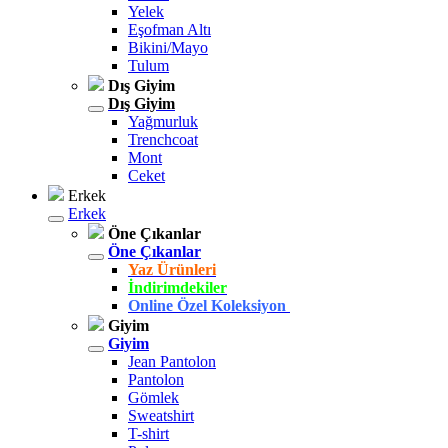
Yelek
Eşofman Altı
Bikini/Mayo
Tulum
Dış Giyim
Dış Giyim
Yağmurluk
Trenchcoat
Mont
Ceket
Erkek
Erkek
Öne Çıkanlar
Öne Çıkanlar
Yaz Ürünleri
İndirimdekiler
Online Özel Koleksiyon
Giyim
Giyim
Jean Pantolon
Pantolon
Gömlek
Sweatshirt
T-shirt