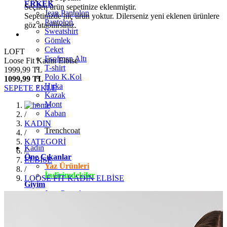
ERKEK
Seçilen ürün sepetinize eklenmiştir.
Jean Pantolon
Sepetinizde hiç ürün yoktur. Dilerseniz yeni eklenen ürünlere
Pantolon
göz atabilirsiniz.
Sweatshirt
Gömlek
Ceket
LOFT
Eşofman Altı
Loose Fit Kadın Elbise
T-shirt
1999,99 TL
Polo K.Kol
1099,99 TL
Hırka
SEPETE EKLE
Kazak
Mont
Kaban
/
KADIN
Trenchcoat
/
KATEGORİ
Kadın
/
Öne Çıkanlar
ELBİSE
Yaz Ürünleri
/
İndirimdekiler
LOOSE FİT KADIN ELBİSE
Giyim
Jean Pantolon
Pantolon
Gömlek
T-shirt