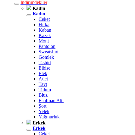
İndirimdekiler
Kadın
Kadın
Ceket
Hırka
Kaban
Kazak
Mont
Pantolon
Sweatshırt
Gömlek
T-shirt
Elbise
Etek
Atlet
Tayt
Tulum
Bluz
Eşofman Altı
Şort
Yelek
Yağmurluk
Erkek
Erkek
Ceket