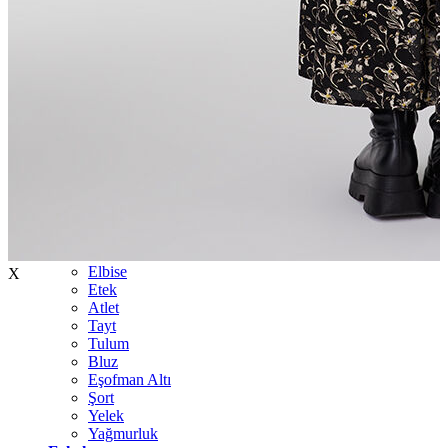
İndirimdekiler
Kadın
Ceket
Hırka
Kaban
Kazak
Mont
Pantolon
Sweatshırt
Gömlek
T-shirt
Elbise
X
Etek
Atlet
Tayt
Tulum
Bluz
Eşofman Altı
Şort
Yelek
Yağmurluk