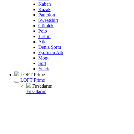
Kaban
Kazak
Pantolon
Sweatshirt
Gömlek
Polo
T-shirt
Atlet
Deniz Şortu
Eşofman Altı
Mont
Şort
Yelek
LOFT Prime
LOFT Prime
Fırsatlarım
Fırsatlarım