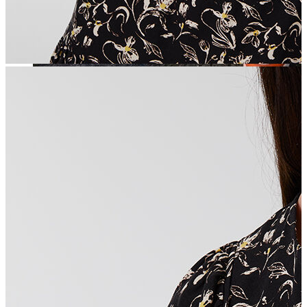
Jean
Öne Çıkanlar
Yeni Sezon
Kadın Jean
Pantolon
Ceket
Gömlek
Elbise
Etek
Erkek Jean
Pantolon
Ceket
Gömlek