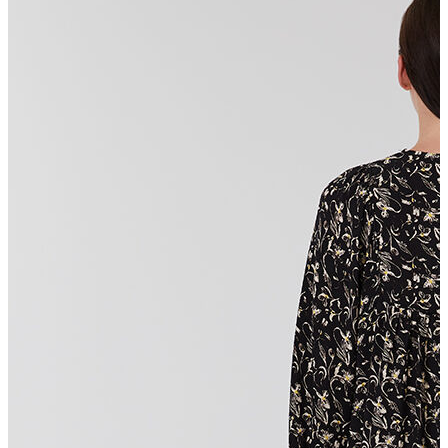
Erkek Aksesuar
Boxer
Çorap
Kemer
Atkı
Cüzdan
Parfüm
Şapka