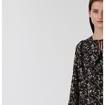
Polo T-shirt
Bluz
Etek
Elbise
Şort
Kapri
Atlet
Top
Sweatshirt
Kazak
Yelek
Eşofman Altı
Bikini/Mayo
Tulum
Dış Giyim
Yağmurluk
Trenchcoat
Mont
Ceket