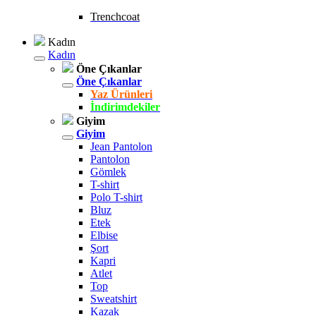
Trenchcoat
Kadın
Kadın
Öne Çıkanlar
Öne Çıkanlar
Yaz Ürünleri
İndirimdekiler
Giyim
Giyim
Jean Pantolon
Pantolon
Gömlek
T-shirt
Polo T-shirt
Bluz
Etek
Elbise
Şort
Kapri
Atlet
Top
Sweatshirt
Kazak