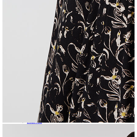
Aksesuar
Kadın Aksesuar
Çorap
Bere
Eldiven
Kemer
Parfüm