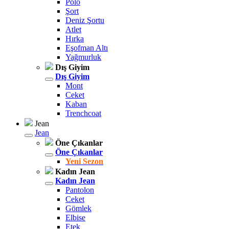
Polo
Şort
Deniz Şortu
Atlet
Hırka
Eşofman Altı
Yağmurluk
Dış Giyim
Dış Giyim
Mont
Ceket
Kaban
Trenchcoat
Jean
Jean
Öne Çıkanlar
Öne Çıkanlar
Yeni Sezon
Kadın Jean
Kadın Jean
Pantolon
Ceket
Gömlek
Elbise
Etek