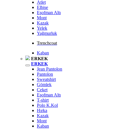
Atlet
Elbise
Eşofman Altı
Mont
Kazak
Yelek
Yağmurluk
Trenchcoat
Kaban
ERKEK
ERKEK
Jean Pantolon
Pantolon
Sweatshirt
Gömlek
Ceket
Eşofman Altı
T-shirt
Polo K.Kol
Hırka
Kazak
Mont
Kaban