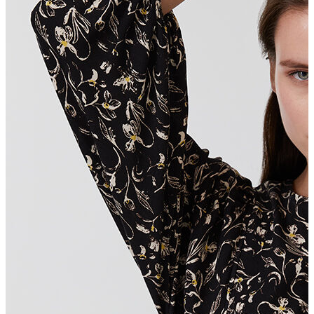
T-shirt
Polo
Şort
Deniz Şortu
Atlet
Hırka
Eşofman Altı
Yağmurluk
Dış Giyim
Mont
Ceket
Kaban
Trenchcoat