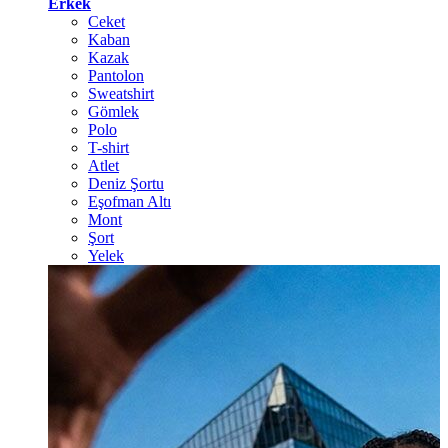
Erkek
Ceket
Kaban
Kazak
Pantolon
Sweatshirt
Gömlek
Polo
T-shirt
Atlet
Deniz Şortu
Eşofman Altı
Mont
Şort
Yelek