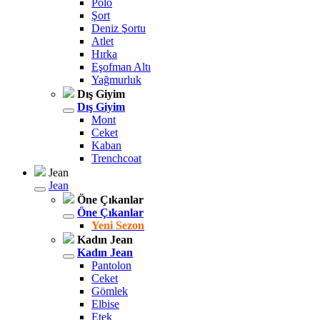
Polo
Şort
Deniz Şortu
Atlet
Hırka
Eşofman Altı
Yağmurluk
Dış Giyim
Dış Giyim
Mont
Ceket
Kaban
Trenchcoat
Jean
Jean
Öne Çıkanlar
Öne Çıkanlar
Yeni Sezon
Kadın Jean
Kadın Jean
Pantolon
Ceket
Gömlek
Elbise
Etek