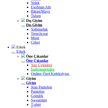
Yelek
Eşofman Altı
Bikini/Mayo
Tulum
Dış Giyim
Dış Giyim
Yağmurluk
Trenchcoat
Mont
Ceket
Erkek
Erkek
Öne Çıkanlar
Öne Çıkanlar
Yaz Ürünleri
İndirimdekiler
Online Özel Koleksiyon
Giyim
Giyim
Jean Pantolon
Pantolon
Gömlek
Sweatshirt
T-shirt