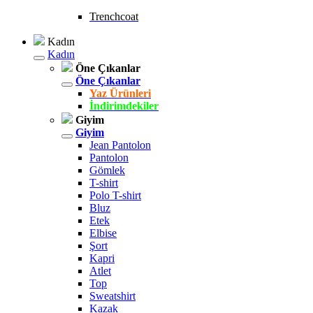
Trenchcoat
Kadın
Kadın
Öne Çıkanlar
Öne Çıkanlar
Yaz Ürünleri
İndirimdekiler
Giyim
Giyim
Jean Pantolon
Pantolon
Gömlek
T-shirt
Polo T-shirt
Bluz
Etek
Elbise
Şort
Kapri
Atlet
Top
Sweatshirt
Kazak