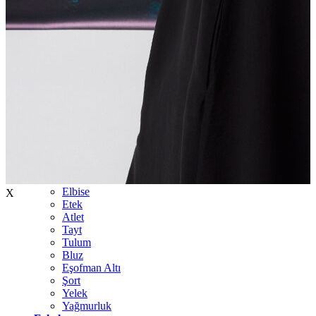
İndirimdekiler
Kadın
Ceket
Hırka
Kaban
Kazak
Mont
Pantolon
Sweatshırt
Gömlek
T-shirt
Elbise
X
Etek
Atlet
Tayt
Tulum
Bluz
Eşofman Altı
Şort
Yelek
Yağmurluk