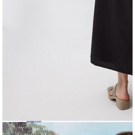
Aksesuar
Kadın Aksesuar
Çorap
Bere
Eldiven
Kemer
Parfüm