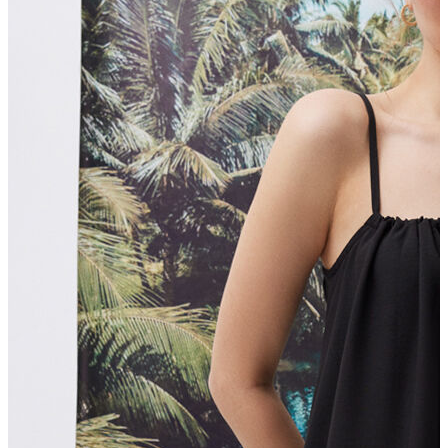
T-shirt
Polo
Şort
Deniz Şortu
Atlet
Hırka
Eşofman Altı
Yağmurluk
Dış Giyim
Mont
Ceket
Kaban
Trenchcoat