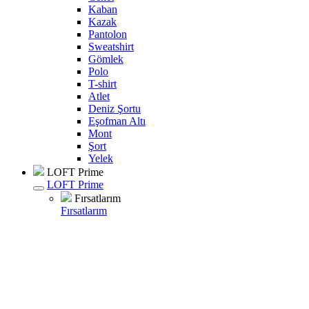
Kaban
Kazak
Pantolon
Sweatshirt
Gömlek
Polo
T-shirt
Atlet
Deniz Şortu
Eşofman Altı
Mont
Şort
Yelek
LOFT Prime
LOFT Prime
Fırsatlarım
Fırsatlarım