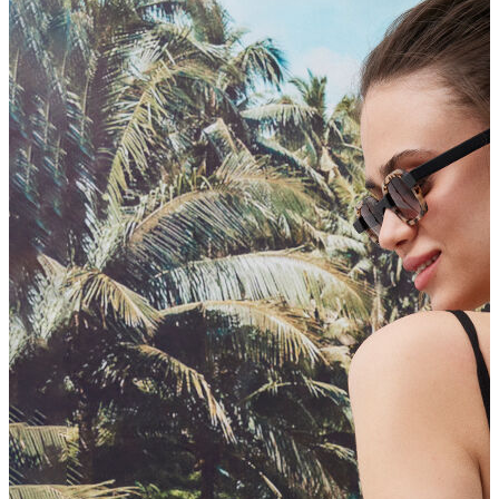
Erkek Aksesuar
Boxer
Çorap
Kemer
Atkı
Cüzdan
Parfüm
Şapka