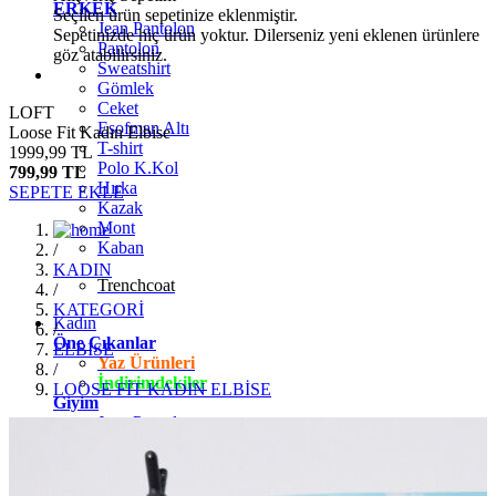
ERKEK
Seçilen ürün sepetinize eklenmiştir.
Jean Pantolon
Sepetinizde hiç ürün yoktur. Dilerseniz yeni eklenen ürünlere
Pantolon
göz atabilirsiniz.
Sweatshirt
Gömlek
Ceket
LOFT
Eşofman Altı
Loose Fit Kadın Elbise
T-shirt
1999,99 TL
Polo K.Kol
799,99 TL
Hırka
SEPETE EKLE
Kazak
Mont
Kaban
/
KADIN
Trenchcoat
/
KATEGORİ
Kadın
/
Öne Çıkanlar
ELBİSE
Yaz Ürünleri
/
İndirimdekiler
LOOSE FİT KADIN ELBİSE
Giyim
Jean Pantolon
Pantolon
Gömlek
T-shirt