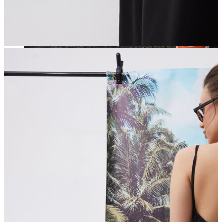
Jean
Öne Çıkanlar
Yeni Sezon
Kadın Jean
Pantolon
Ceket
Gömlek
Elbise
Etek
Erkek Jean
Pantolon
Ceket
Gömlek