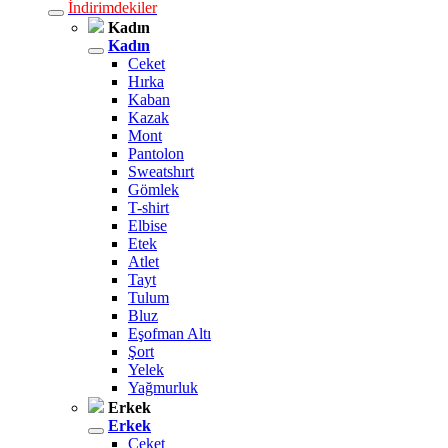
İndirimdekiler
Kadın
Kadın
Ceket
Hırka
Kaban
Kazak
Mont
Pantolon
Sweatshırt
Gömlek
T-shirt
Elbise
Etek
Atlet
Tayt
Tulum
Bluz
Eşofman Altı
Şort
Yelek
Yağmurluk
Erkek
Erkek
Ceket