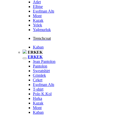
Atlet
Elbise
Eşofman Altı
Mont
Kazak
Yelek
Yağmurluk
Trenchcoat
Kaban
ERKEK
ERKEK
Jean Pantolon
Pantolon
Sweatshirt
Gömlek
Ceket
Eşofman Altı
T-shirt
Polo K.Kol
Hırka
Kazak
Mont
Kaban