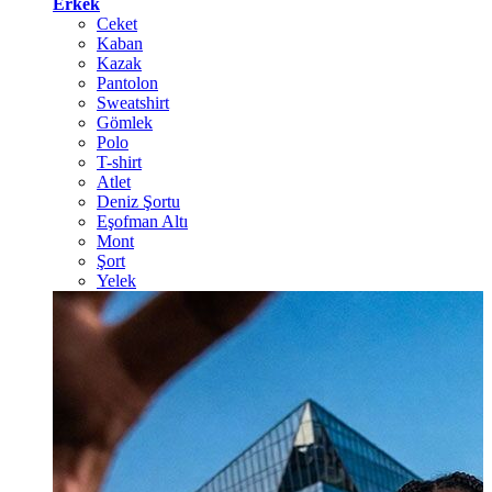
Erkek
Ceket
Kaban
Kazak
Pantolon
Sweatshirt
Gömlek
Polo
T-shirt
Atlet
Deniz Şortu
Eşofman Altı
Mont
Şort
Yelek