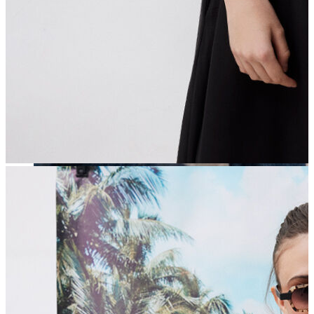
Erkek
Öne Çıkanlar
Yaz Ürünleri
İndirimdekiler
Online Özel Koleksiyon
Giyim
Jean Pantolon
Pantolon
Gömlek
Sweatshirt