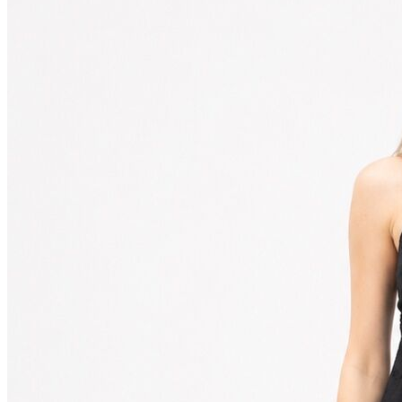
Polo T-shirt
Bluz
Etek
Elbise
Şort
Kapri
Atlet
Top
Sweatshirt
Kazak
Yelek
Eşofman Altı
Bikini/Mayo
Tulum
Dış Giyim
Yağmurluk
Trenchcoat
Mont
Ceket