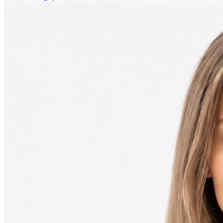
Polo
Şort
Deniz Şortu
Atlet
Hırka
Eşofman Altı
Yağmurluk
Dış Giyim
Mont
Ceket
Kaban
Trenchcoat