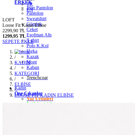
ERKEK
TR
Jean Pantolon
EN
Pantolon
Sweatshirt
LOFT
Gömlek
Loose Fit Kadın Elbise
Ceket
2299,90 TL
Eşofman Altı
1299,95 TL
T-shirt
SEPETE EKLE
Polo K.Kol
Hırka
Kazak
/
Mont
KADIN
Kaban
/
KATEGORİ
Trenchcoat
/
ELBİSE
Kadın
/
Öne Çıkanlar
LOOSE FİT KADIN ELBİSE
Yaz Ürünleri
İndirimdekiler
Giyim
Jean Pantolon
Pantolon
Gömlek
T-shirt