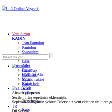
Yeni Sezon
KADIN
Jean Pantolon
Pantolon
Sweatshirt
Gömlek
Bluz
Atlet
Elbise
Giriş Yap
Eşofman Altı
ÜYE OL
Mont
Sipariş Takibi
Kazak
Kolay İade
Yelek
Yağmurluk
Alışveriş Sepetim
Seçilen ürün sepetinize eklenmiştir.
Trenchcoat
Sepetinizde hiç ürün yoktur. Dilerseniz yeni eklenen ürünlere göz
TR
Kaban
Dil Seçimi