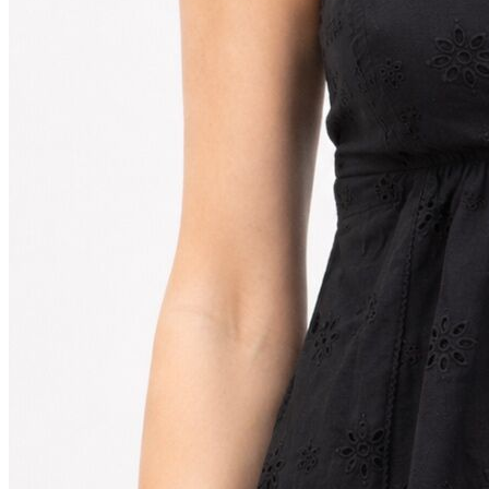
Jean
Öne Çıkanlar
Yeni Sezon
Kadın Jean
Pantolon
Ceket
Gömlek
Elbise
Etek
Erkek Jean
Pantolon
Ceket
Gömlek