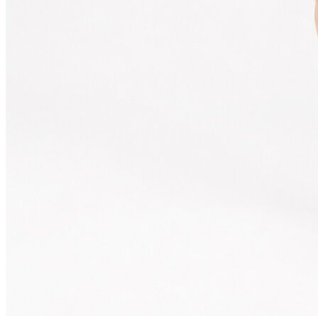
Erkek
Öne Çıkanlar
Yaz Ürünleri
İndirimdekiler
Online Özel Koleksiyon
Giyim
Jean Pantolon
Pantolon
Gömlek
Sweatshirt
T-shirt