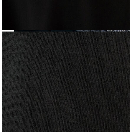
Yeni Sezon
Yeni Sezon
KADIN
KADIN
Jean Pantolon
Pantolon
Sweatshirt
Gömlek
Bluz