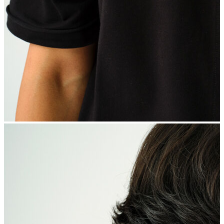
İndirimdekiler
Kadın
Ceket
Hırka
Kaban
Kazak
Mont
Pantolon
Sweatshırt
Gömlek
T-shirt
Elbise
Etek
Atlet
Tayt
Tulum
Bluz
Eşofman Altı
Şort
Yelek
Yağmurluk