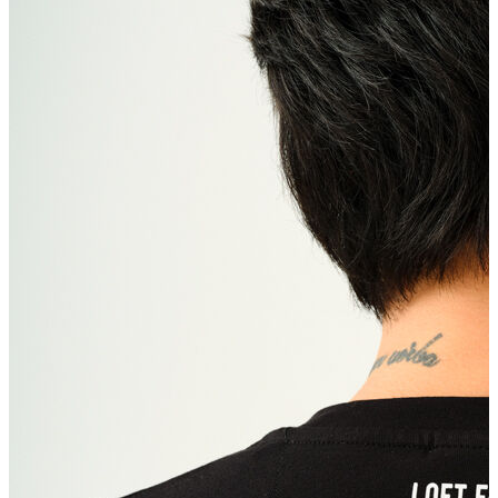
Erkek
Ceket
Kaban
Kazak
Pantolon
Sweatshirt
Gömlek
Polo
T-shirt
Atlet
Deniz Şortu
Eşofman Altı
Mont
Şort
Yelek