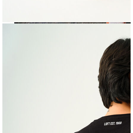
Jean
Öne Çıkanlar
Yeni Sezon
Kadın Jean
Pantolon
Ceket
Gömlek
Elbise
Etek
Erkek Jean
Pantolon
Ceket
Gömlek