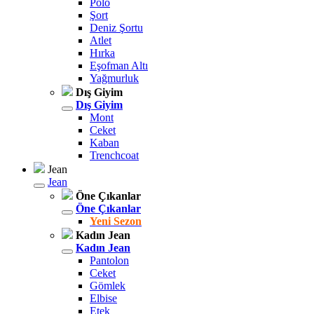
Polo
Şort
Deniz Şortu
Atlet
Hırka
Eşofman Altı
Yağmurluk
Dış Giyim
Dış Giyim
Mont
Ceket
Kaban
Trenchcoat
Jean
Jean
Öne Çıkanlar
Öne Çıkanlar
Yeni Sezon
Kadın Jean
Kadın Jean
Pantolon
Ceket
Gömlek
Elbise
Etek