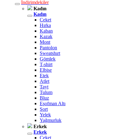
İndirimdekiler
Kadın
Kadın
Ceket
Hırka
Kaban
Kazak
Mont
Pantolon
Sweatshırt
Gömlek
T-shirt
Elbise
Etek
Atlet
Tayt
Tulum
Bluz
Eşofman Altı
Şort
Yelek
Yağmurluk
Erkek
Erkek
Ceket