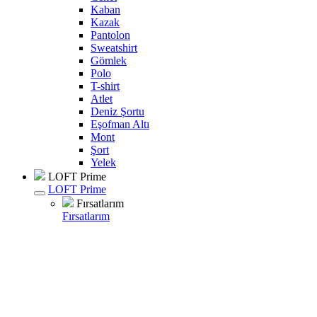
Kaban
Kazak
Pantolon
Sweatshirt
Gömlek
Polo
T-shirt
Atlet
Deniz Şortu
Eşofman Altı
Mont
Şort
Yelek
LOFT Prime
LOFT Prime
Fırsatlarım
Fırsatlarım