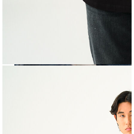
Erkek
Öne Çıkanlar
Yaz Ürünleri
İndirimdekiler
Online Özel Koleksiyon
Giyim
Jean Pantolon
Pantolon
Gömlek
Sweatshirt