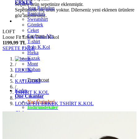
ERKEK
Seçilen ürün sepetinize eklenmiştir.
Jean Pantolon
Sepetinizde hiç ürün yoktur. Dilerseniz yeni eklenen ürünlere
Pantolon
göz atabilirsiniz.
Sweatshirt
Gömlek
Ceket
LOFT
Eşofman Altı
Loose Fit Erkek Tshirt K.kol
T-shirt
1199,99 TL
Polo K.Kol
SEPETE EKLE
Hırka
Kazak
Mont
/
Kaban
ERKEK
/
Trenchcoat
KATEGORİ
/
Kadın
TSHİRT K.KOL
Öne Çıkanlar
/
Yaz Ürünleri
LOOSE FİT ERKEK TSHİRT K.KOL
İndirimdekiler
Giyim
Jean Pantolon
Pantolon
Gömlek
T-shirt