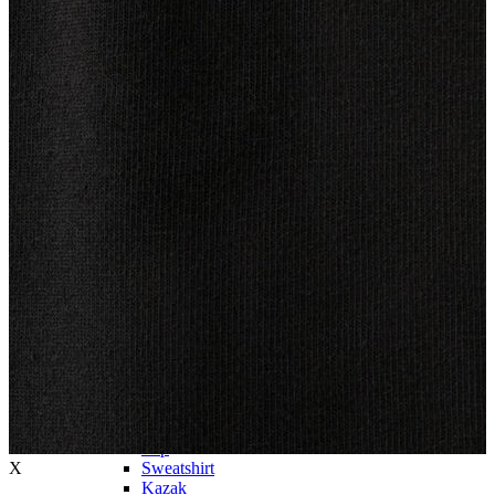
Trenchcoat
Kadın
Kadın
Öne Çıkanlar
Öne Çıkanlar
Yaz Ürünleri
İndirimdekiler
Giyim
Giyim
Jean Pantolon
Pantolon
Gömlek
T-shirt
Polo T-shirt
Bluz
Etek
Elbise
Şort
Kapri
Atlet
Top
X
Sweatshirt
Kazak