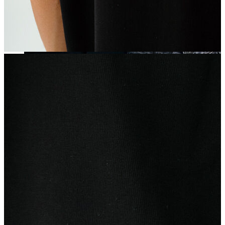
Yeni Sezon
Yeni Sezon
KADIN
KADIN
Jean Pantolon
Pantolon
Sweatshirt
Gömlek
Bluz