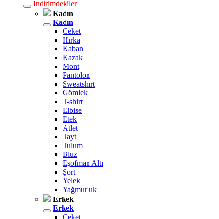
İndirimdekiler
Kadın
Kadın
Ceket
Hırka
Kaban
Kazak
Mont
Pantolon
Sweatshırt
Gömlek
T-shirt
Elbise
Etek
Atlet
Tayt
Tulum
Bluz
Eşofman Altı
Şort
Yelek
Yağmurluk
Erkek
Erkek
Ceket