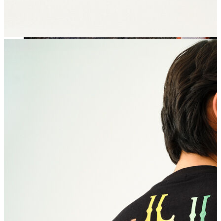
Jean
Öne Çıkanlar
Yeni Sezon
Kadın Jean
Pantolon
Ceket
Gömlek
Elbise
Etek
Erkek Jean
Pantolon
Ceket
Gömlek