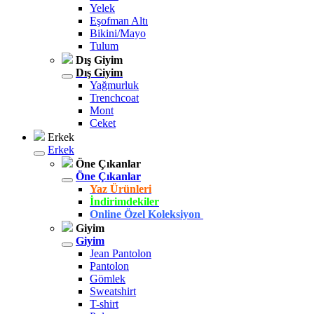
Yelek
Eşofman Altı
Bikini/Mayo
Tulum
Dış Giyim
Dış Giyim
Yağmurluk
Trenchcoat
Mont
Ceket
Erkek
Erkek
Öne Çıkanlar
Öne Çıkanlar
Yaz Ürünleri
İndirimdekiler
Online Özel Koleksiyon
Giyim
Giyim
Jean Pantolon
Pantolon
Gömlek
Sweatshirt
T-shirt