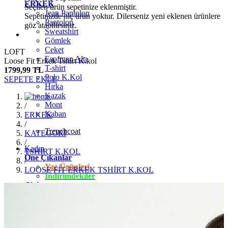
ERKEK
Seçilen ürün sepetinize eklenmiştir.
Jean Pantolon
Sepetinizde hiç ürün yoktur. Dilerseniz yeni eklenen ürünlere
Pantolon
göz atabilirsiniz.
Sweatshirt
Gömlek
Ceket
LOFT
Eşofman Altı
Loose Fit Erkek Tshirt K.kol
T-shirt
1799,99 TL
Polo K.Kol
SEPETE EKLE
Hırka
Kazak
Mont
/
Kaban
ERKEK
/
Trenchcoat
KATEGORİ
/
Kadın
TSHİRT K.KOL
Öne Çıkanlar
/
Yaz Ürünleri
LOOSE FİT ERKEK TSHİRT K.KOL
İndirimdekiler
Giyim
Jean Pantolon
Pantolon
Gömlek
T-shirt