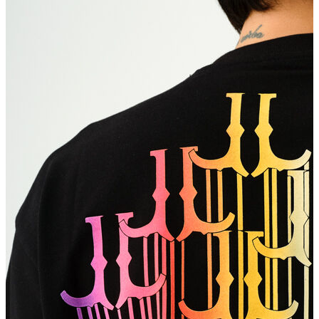
Erkek
Ceket
Kaban
Kazak
Pantolon
Sweatshirt
Gömlek
Polo
T-shirt
Atlet
Deniz Şortu
Eşofman Altı
Mont
Şort
Yelek