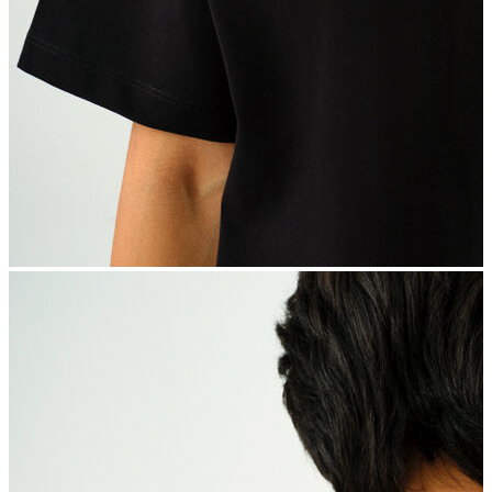
İndirimdekiler
Kadın
Ceket
Hırka
Kaban
Kazak
Mont
Pantolon
Sweatshırt
Gömlek
T-shirt
Elbise
Etek
Atlet
Tayt
Tulum
Bluz
Eşofman Altı
Şort
Yelek
Yağmurluk