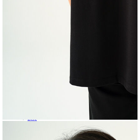
Aksesuar
Kadın Aksesuar
Çorap
Bere
Eldiven
Kemer
Parfüm