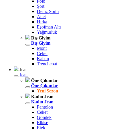
Polo
Şort
Deniz Şortu
Atlet
Hırka
Eşofman Altı
Yağmurluk
Dış Giyim
Dış Giyim
Mont
Ceket
Kaban
Trenchcoat
Jean
Jean
Öne Çıkanlar
Öne Çıkanlar
Yeni Sezon
Kadın Jean
Kadın Jean
Pantolon
Ceket
Gömlek
Elbise
Etek