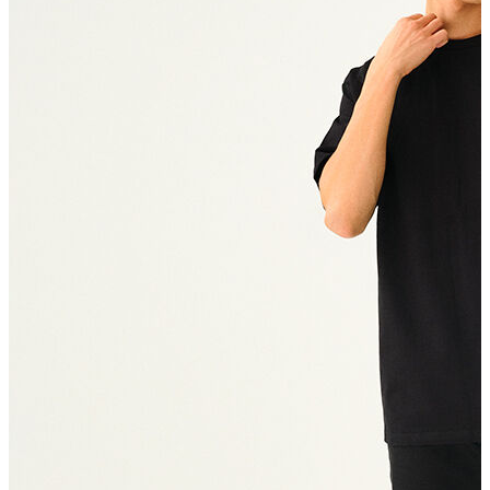
T-shirt
Polo
Şort
Deniz Şortu
Atlet
Hırka
Eşofman Altı
Yağmurluk
Dış Giyim
Mont
Ceket
Kaban
Trenchcoat