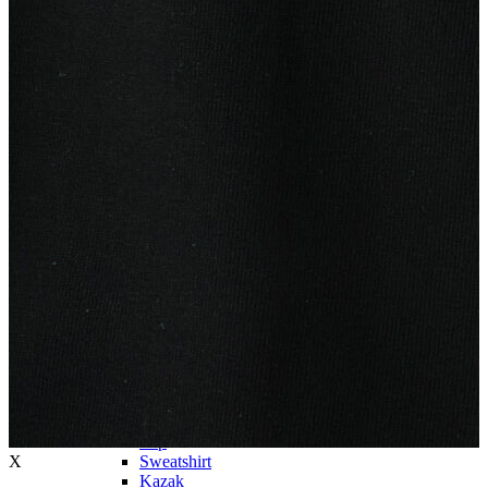
Trenchcoat
Kadın
Kadın
Öne Çıkanlar
Öne Çıkanlar
Yaz Ürünleri
İndirimdekiler
Giyim
Giyim
Jean Pantolon
Pantolon
Gömlek
T-shirt
Polo T-shirt
Bluz
Etek
Elbise
Şort
Kapri
Atlet
Top
X
Sweatshirt
Kazak