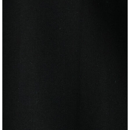
Atlet
Elbise
Eşofman Altı
Mont
Kazak
Yelek
Yağmurluk
Trenchcoat
Kaban
ERKEK
ERKEK
Jean Pantolon
Pantolon
Sweatshirt
Gömlek
Ceket
Eşofman Altı
T-shirt
Polo K.Kol
Hırka
Kazak
Mont
Kaban