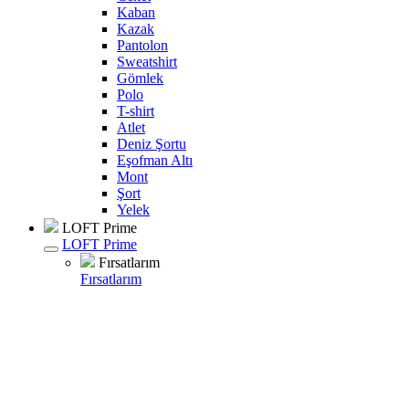
Kaban
Kazak
Pantolon
Sweatshirt
Gömlek
Polo
T-shirt
Atlet
Deniz Şortu
Eşofman Altı
Mont
Şort
Yelek
LOFT Prime
LOFT Prime
Fırsatlarım
Fırsatlarım