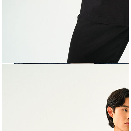
Erkek
Öne Çıkanlar
Yaz Ürünleri
İndirimdekiler
Online Özel Koleksiyon
Giyim
Jean Pantolon
Pantolon
Gömlek
Sweatshirt