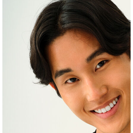
Erkek Aksesuar
Boxer
Çorap
Kemer
Atkı
Cüzdan
Parfüm
Şapka