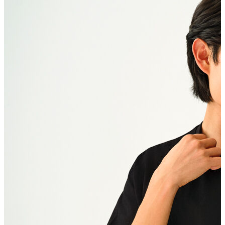
Polo T-shirt
Bluz
Etek
Elbise
Şort
Kapri
Atlet
Top
Sweatshirt
Kazak
Yelek
Eşofman Altı
Bikini/Mayo
Tulum
Dış Giyim
Yağmurluk
Trenchcoat
Mont
Ceket