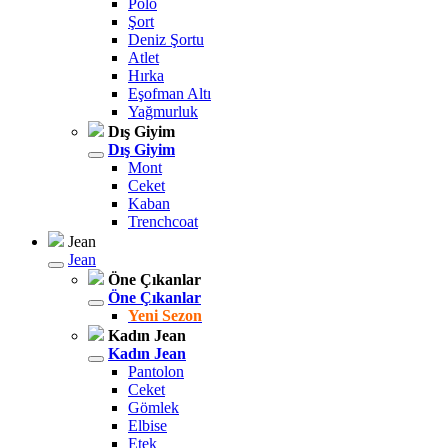
Polo
Şort
Deniz Şortu
Atlet
Hırka
Eşofman Altı
Yağmurluk
Dış Giyim
Dış Giyim
Mont
Ceket
Kaban
Trenchcoat
Jean
Jean
Öne Çıkanlar
Öne Çıkanlar
Yeni Sezon
Kadın Jean
Kadın Jean
Pantolon
Ceket
Gömlek
Elbise
Etek