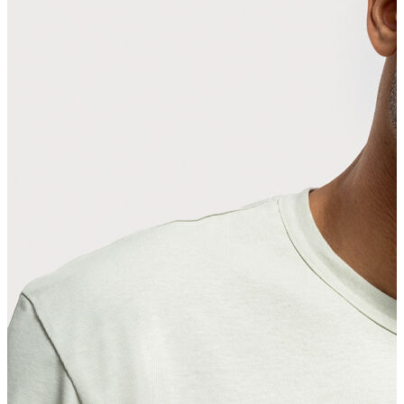
Erkek Aksesuar
Boxer
Çorap
Kemer
Atkı
Cüzdan
Parfüm
Şapka