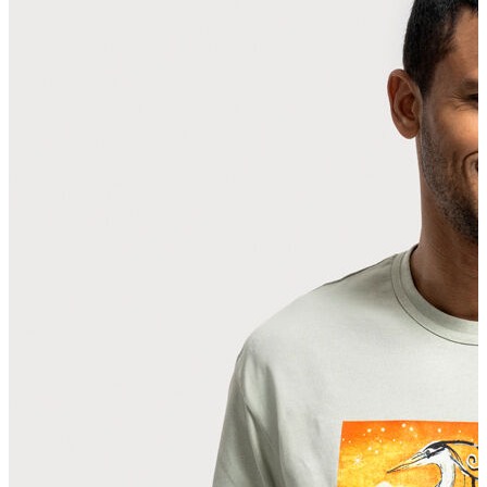
Polo T-shirt
Bluz
Etek
Elbise
Şort
Kapri
Atlet
Top
Sweatshirt
Kazak
Yelek
Eşofman Altı
Bikini/Mayo
Tulum
Dış Giyim
Yağmurluk
Trenchcoat
Mont
Ceket