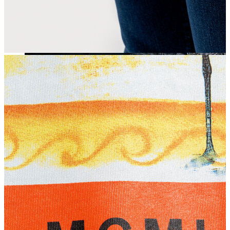
Yeni Sezon
Yeni Sezon
KADIN
KADIN
Jean Pantolon
Pantolon
Sweatshirt
Gömlek
Bluz