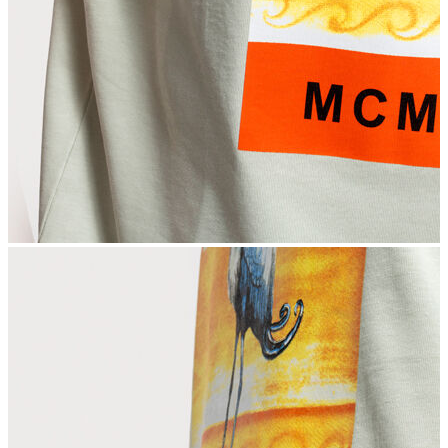
İndirimdekiler
Kadın
Ceket
Hırka
Kaban
Kazak
Mont
Pantolon
Sweatshırt
Gömlek
T-shirt
Elbise
Etek
Atlet
Tayt
Tulum
Bluz
Eşofman Altı
Şort
Yelek
Yağmurluk