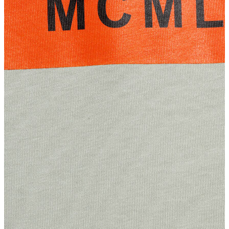
Atlet
Elbise
Eşofman Altı
Mont
Kazak
Yelek
Yağmurluk
Trenchcoat
Kaban
ERKEK
ERKEK
Jean Pantolon
Pantolon
Sweatshirt
Gömlek
Ceket
Eşofman Altı
T-shirt
Polo K.Kol
Hırka
Kazak
Mont
Kaban