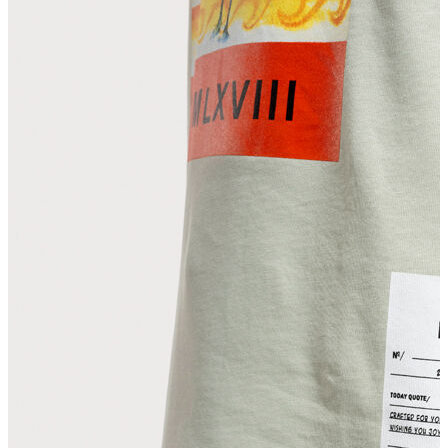
Erkek
Ceket
Kaban
Kazak
Pantolon
Sweatshirt
Gömlek
Polo
T-shirt
Atlet
Deniz Şortu
Eşofman Altı
Mont
Şort
Yelek