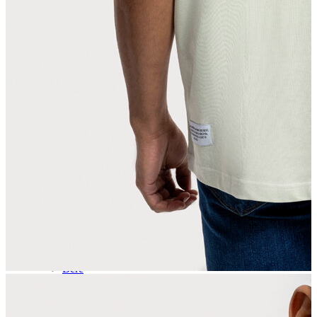
Aksesuar
Kadın Aksesuar
Çorap
Bere
Eldiven
Kemer
Parfüm