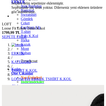
ERKEK
Seçilen ürün sepetinize eklenmiştir.
Jean Pantolon
Sepetinizde hiç ürün yoktur. Dilerseniz yeni eklenen ürünlere
Pantolon
göz atabilirsiniz.
Sweatshirt
Gömlek
Ceket
LOFT
Eşofman Altı
Loose Fit Erkek Tshirt K.kol
T-shirt
1799,99 TL
Polo K.Kol
SEPETE EKLE
Hırka
Kazak
Mont
/
Kaban
ERKEK
/
Trenchcoat
KATEGORİ
/
Kadın
TSHİRT K.KOL
Öne Çıkanlar
/
Yaz Ürünleri
LOOSE FİT ERKEK TSHİRT K.KOL
İndirimdekiler
Giyim
Jean Pantolon
Pantolon
Gömlek
T-shirt