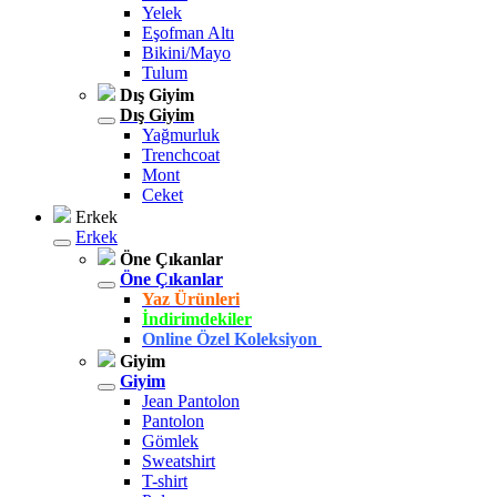
Yelek
Eşofman Altı
Bikini/Mayo
Tulum
Dış Giyim
Dış Giyim
Yağmurluk
Trenchcoat
Mont
Ceket
Erkek
Erkek
Öne Çıkanlar
Öne Çıkanlar
Yaz Ürünleri
İndirimdekiler
Online Özel Koleksiyon
Giyim
Giyim
Jean Pantolon
Pantolon
Gömlek
Sweatshirt
T-shirt