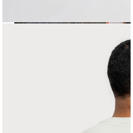
Jean
Öne Çıkanlar
Yeni Sezon
Kadın Jean
Pantolon
Ceket
Gömlek
Elbise
Etek
Erkek Jean
Pantolon
Ceket
Gömlek