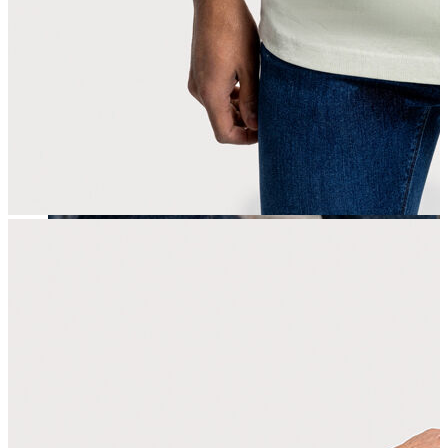
Erkek
Öne Çıkanlar
Yaz Ürünleri
İndirimdekiler
Online Özel Koleksiyon
Giyim
Jean Pantolon
Pantolon
Gömlek
Sweatshirt