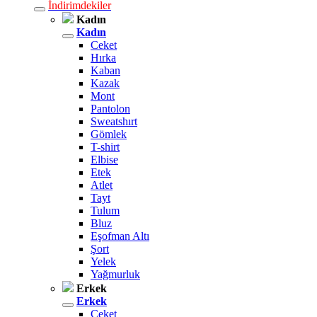
İndirimdekiler
Kadın
Kadın
Ceket
Hırka
Kaban
Kazak
Mont
Pantolon
Sweatshırt
Gömlek
T-shirt
Elbise
Etek
Atlet
Tayt
Tulum
Bluz
Eşofman Altı
Şort
Yelek
Yağmurluk
Erkek
Erkek
Ceket