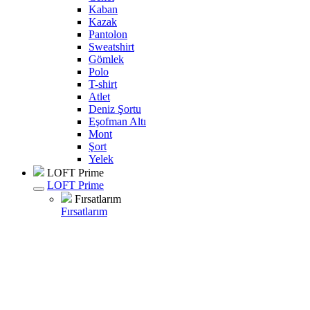
Kaban
Kazak
Pantolon
Sweatshirt
Gömlek
Polo
T-shirt
Atlet
Deniz Şortu
Eşofman Altı
Mont
Şort
Yelek
LOFT Prime
LOFT Prime
Fırsatlarım
Fırsatlarım