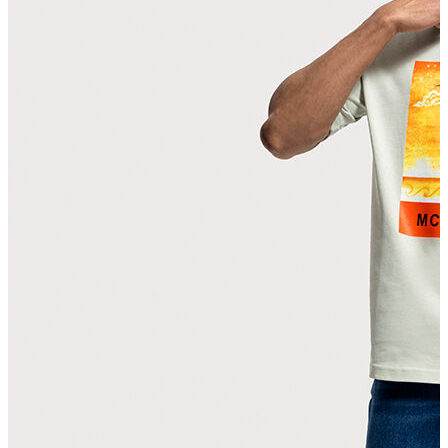
T-shirt
Polo
Şort
Deniz Şortu
Atlet
Hırka
Eşofman Altı
Yağmurluk
Dış Giyim
Mont
Ceket
Kaban
Trenchcoat