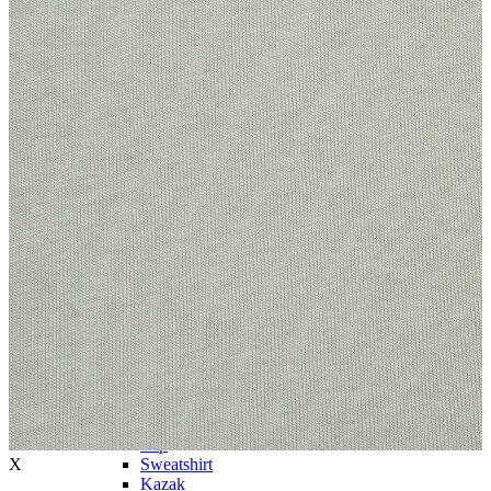
Trenchcoat
Kadın
Kadın
Öne Çıkanlar
Öne Çıkanlar
Yaz Ürünleri
İndirimdekiler
Giyim
Giyim
Jean Pantolon
Pantolon
Gömlek
T-shirt
Polo T-shirt
Bluz
Etek
Elbise
Şort
Kapri
Atlet
Top
X
Sweatshirt
Kazak