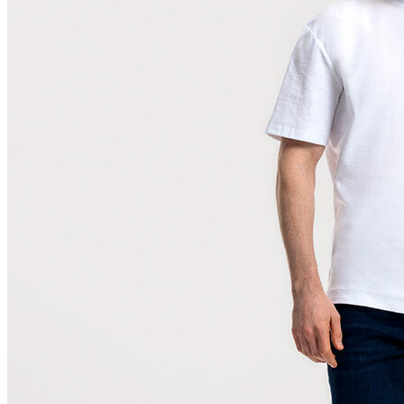
Polo
Şort
Deniz Şortu
Atlet
Hırka
Eşofman Altı
Yağmurluk
Dış Giyim
Mont
Ceket
Kaban
Trenchcoat