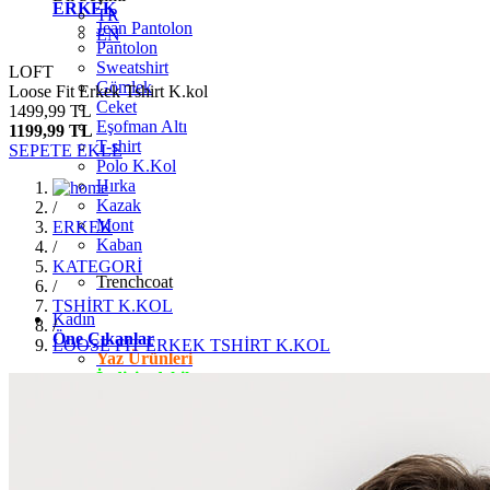
ERKEK
TR
Jean Pantolon
EN
Pantolon
Sweatshirt
LOFT
Gömlek
Loose Fit Erkek Tshirt K.kol
Ceket
1499,99 TL
Eşofman Altı
1199,99 TL
T-shirt
SEPETE EKLE
Polo K.Kol
Hırka
Kazak
/
Mont
ERKEK
Kaban
/
KATEGORİ
Trenchcoat
/
TSHİRT K.KOL
Kadın
/
Öne Çıkanlar
LOOSE FİT ERKEK TSHİRT K.KOL
Yaz Ürünleri
İndirimdekiler
Giyim
Jean Pantolon
Pantolon
Gömlek
T-shirt