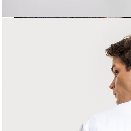
Jean
Öne Çıkanlar
Yeni Sezon
Kadın Jean
Pantolon
Ceket
Gömlek
Elbise
Etek
Erkek Jean
Pantolon
Ceket
Gömlek