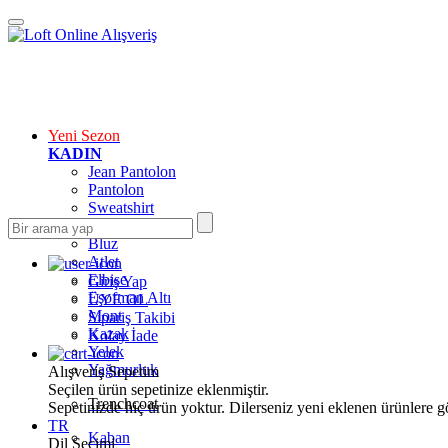
Yeni Sezon
KADIN
Jean Pantolon
Pantolon
Sweatshirt
Gömlek
Bluz
Atlet
Elbise
Giriş Yap
Eşofman Altı
ÜYE OL
Mont
Sipariş Takibi
Kazak
Kolay İade
Yelek
Yağmurluk
Alışveriş Sepetim
Seçilen ürün sepetinize eklenmiştir.
Trenchcoat
Sepetinizde hiç ürün yoktur. Dilerseniz yeni eklenen ürünlere göz
TR
Kaban
Dil Seçimi