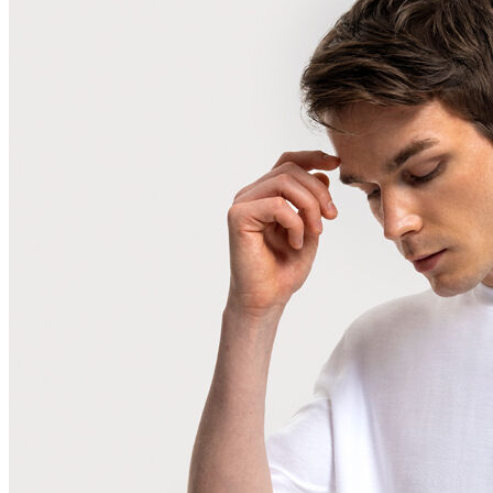
Polo T-shirt
Bluz
Etek
Elbise
Şort
Kapri
Atlet
Top
Sweatshirt
Kazak
Yelek
Eşofman Altı
Bikini/Mayo
Tulum
Dış Giyim
Yağmurluk
Trenchcoat
Mont
Ceket