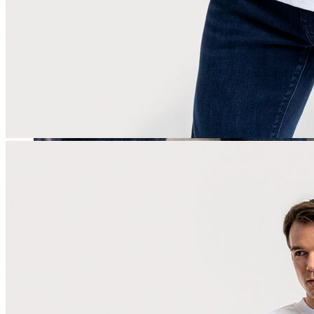
Erkek
Öne Çıkanlar
Yaz Ürünleri
İndirimdekiler
Online Özel Koleksiyon
Giyim
Jean Pantolon
Pantolon
Gömlek
Sweatshirt
T-shirt