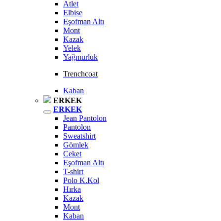
Atlet
Elbise
Eşofman Altı
Mont
Kazak
Yelek
Yağmurluk
Trenchcoat
Kaban
ERKEK
ERKEK
Jean Pantolon
Pantolon
Sweatshirt
Gömlek
Ceket
Eşofman Altı
T-shirt
Polo K.Kol
Hırka
Kazak
Mont
Kaban