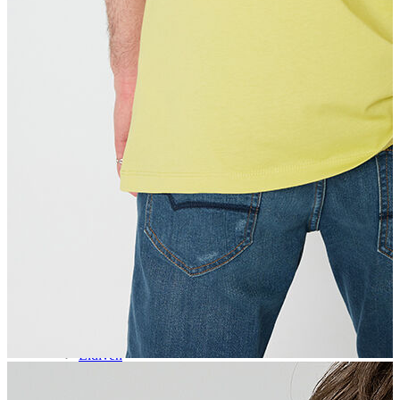
Aksesuar
Kadın Aksesuar
Çorap
Bere
Eldiven
Kemer
Parfüm