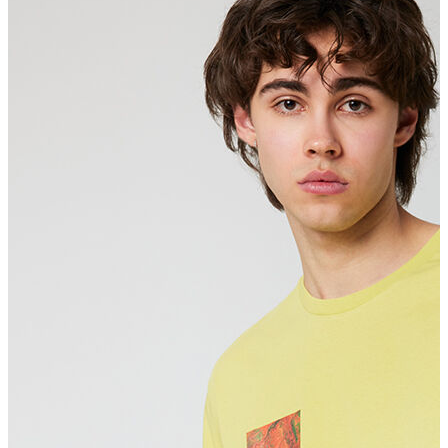
Polo T-shirt
Bluz
Etek
Elbise
Şort
Kapri
Atlet
Top
Sweatshirt
Kazak
Yelek
Eşofman Altı
Bikini/Mayo
Tulum
Dış Giyim
Yağmurluk
Trenchcoat
Mont
Ceket