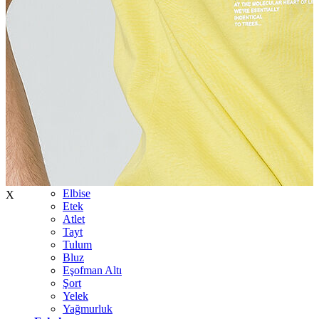
İndirimdekiler
Kadın
Ceket
Hırka
Kaban
Kazak
Mont
Pantolon
Sweatshırt
Gömlek
T-shirt
Elbise
X
Etek
Atlet
Tayt
Tulum
Bluz
Eşofman Altı
Şort
Yelek
Yağmurluk