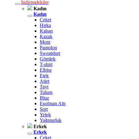
İndirimdekiler
Kadın
Kadın
Ceket
Hırka
Kaban
Kazak
Mont
Pantolon
Sweatshırt
Gömlek
T-shirt
Elbise
Etek
Atlet
Tayt
Tulum
Bluz
Eşofman Altı
Şort
Yelek
Yağmurluk
Erkek
Erkek
Ceket