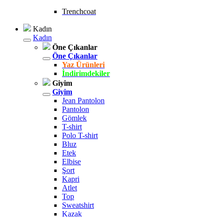
Trenchcoat
Kadın
Kadın
Öne Çıkanlar
Öne Çıkanlar
Yaz Ürünleri
İndirimdekiler
Giyim
Giyim
Jean Pantolon
Pantolon
Gömlek
T-shirt
Polo T-shirt
Bluz
Etek
Elbise
Şort
Kapri
Atlet
Top
Sweatshirt
Kazak