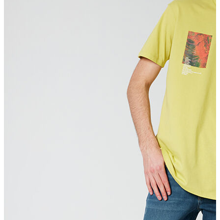
T-shirt
Polo
Şort
Deniz Şortu
Atlet
Hırka
Eşofman Altı
Yağmurluk
Dış Giyim
Mont
Ceket
Kaban
Trenchcoat