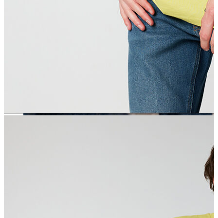
Erkek
Öne Çıkanlar
Yaz Ürünleri
İndirimdekiler
Online Özel Koleksiyon
Giyim
Jean Pantolon
Pantolon
Gömlek
Sweatshirt