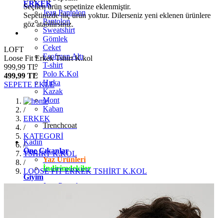
ERKEK
Seçilen ürün sepetinize eklenmiştir.
Jean Pantolon
Sepetinizde hiç ürün yoktur. Dilerseniz yeni eklenen ürünlere
Pantolon
göz atabilirsiniz.
Sweatshirt
Gömlek
Ceket
LOFT
Eşofman Altı
Loose Fit Erkek Tshirt K.kol
T-shirt
999,99 TL
Polo K.Kol
499,99 TL
Hırka
SEPETE EKLE
Kazak
Mont
Kaban
/
ERKEK
Trenchcoat
/
KATEGORİ
Kadın
/
Öne Çıkanlar
TSHİRT K.KOL
Yaz Ürünleri
/
İndirimdekiler
LOOSE FİT ERKEK TSHİRT K.KOL
Giyim
Jean Pantolon
Pantolon
Gömlek
T-shirt