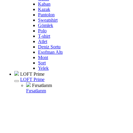
Kaban
Kazak
Pantolon
Sweatshirt
Gömlek
Polo
T-shirt
Atlet
Deniz Şortu
Eşofman Altı
Mont
Şort
Yelek
LOFT Prime
LOFT Prime
Fırsatlarım
Fırsatlarım