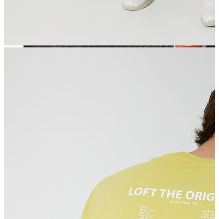
Jean
Öne Çıkanlar
Yeni Sezon
Kadın Jean
Pantolon
Ceket
Gömlek
Elbise
Etek
Erkek Jean
Pantolon
Ceket
Gömlek