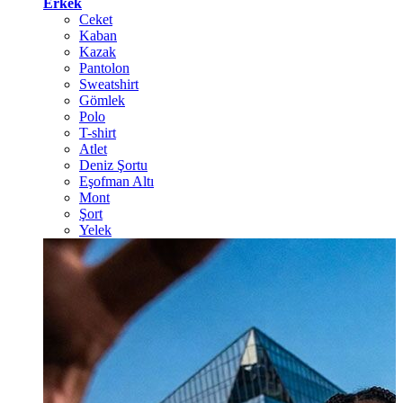
Erkek
Ceket
Kaban
Kazak
Pantolon
Sweatshirt
Gömlek
Polo
T-shirt
Atlet
Deniz Şortu
Eşofman Altı
Mont
Şort
Yelek