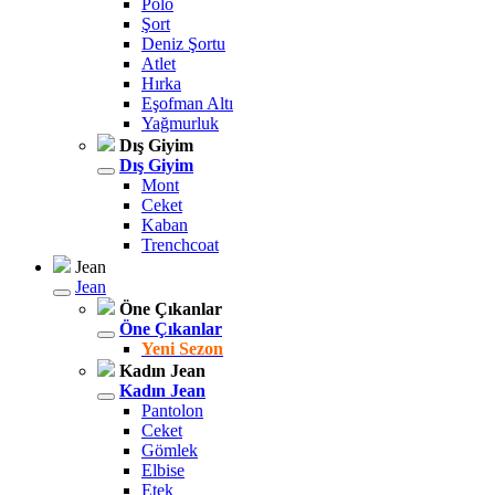
Polo
Şort
Deniz Şortu
Atlet
Hırka
Eşofman Altı
Yağmurluk
Dış Giyim
Dış Giyim
Mont
Ceket
Kaban
Trenchcoat
Jean
Jean
Öne Çıkanlar
Öne Çıkanlar
Yeni Sezon
Kadın Jean
Kadın Jean
Pantolon
Ceket
Gömlek
Elbise
Etek