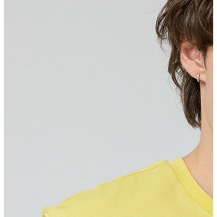
Erkek Aksesuar
Boxer
Çorap
Kemer
Atkı
Cüzdan
Parfüm
Şapka