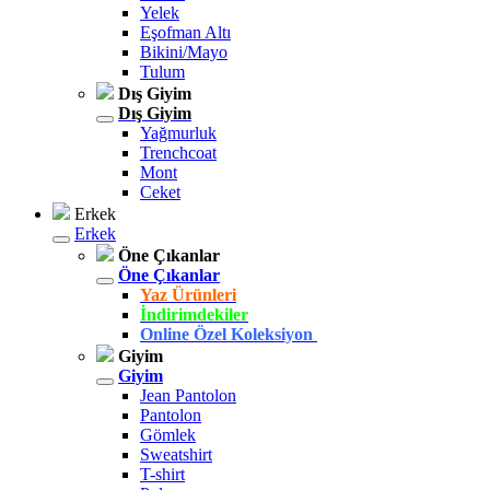
Yelek
Eşofman Altı
Bikini/Mayo
Tulum
Dış Giyim
Dış Giyim
Yağmurluk
Trenchcoat
Mont
Ceket
Erkek
Erkek
Öne Çıkanlar
Öne Çıkanlar
Yaz Ürünleri
İndirimdekiler
Online Özel Koleksiyon
Giyim
Giyim
Jean Pantolon
Pantolon
Gömlek
Sweatshirt
T-shirt