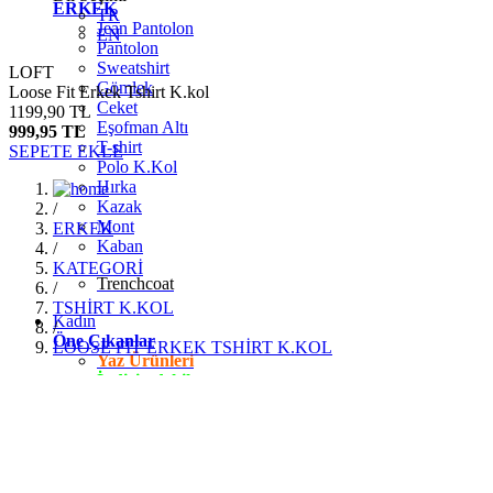
ERKEK
TR
Jean Pantolon
EN
Pantolon
Sweatshirt
LOFT
Gömlek
Loose Fit Erkek Tshirt K.kol
Ceket
1199,90 TL
Eşofman Altı
999,95 TL
T-shirt
SEPETE EKLE
Polo K.Kol
Hırka
Kazak
/
Mont
ERKEK
Kaban
/
KATEGORİ
Trenchcoat
/
TSHİRT K.KOL
Kadın
/
Öne Çıkanlar
LOOSE FİT ERKEK TSHİRT K.KOL
Yaz Ürünleri
İndirimdekiler
Giyim
Jean Pantolon
Pantolon
Gömlek
T-shirt