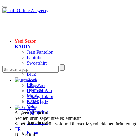
Yeni Sezon
KADIN
Jean Pantolon
Pantolon
Sweatshirt
Gömlek
Bluz
Atlet
Elbise
Giriş Yap
Eşofman Altı
ÜYE OL
Mont
Sipariş Takibi
Kazak
Kolay İade
Yelek
Yağmurluk
Alışveriş Sepetim
Seçilen ürün sepetinize eklenmiştir.
Trenchcoat
Sepetinizde hiç ürün yoktur. Dilerseniz yeni eklenen ürünlere göz
TR
Kaban
Dil Seçimi