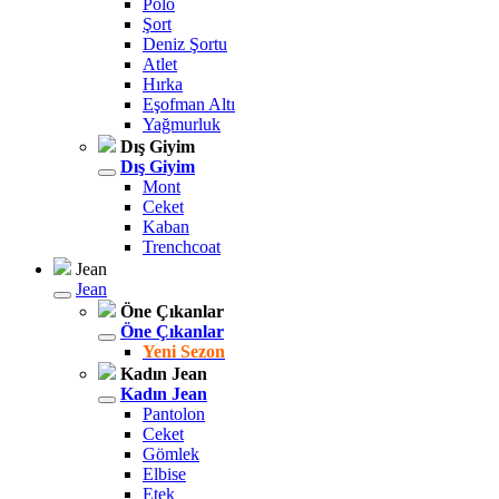
Polo
Şort
Deniz Şortu
Atlet
Hırka
Eşofman Altı
Yağmurluk
Dış Giyim
Dış Giyim
Mont
Ceket
Kaban
Trenchcoat
Jean
Jean
Öne Çıkanlar
Öne Çıkanlar
Yeni Sezon
Kadın Jean
Kadın Jean
Pantolon
Ceket
Gömlek
Elbise
Etek