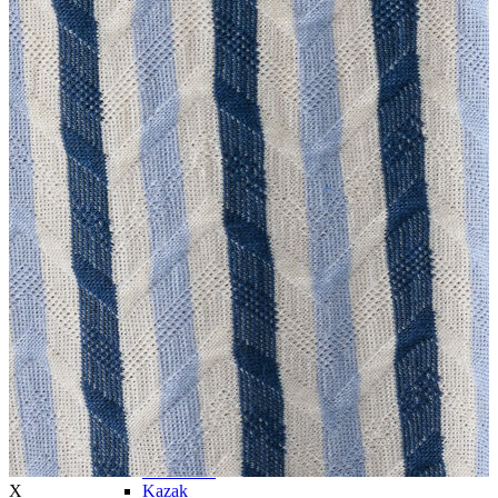
Trenchcoat
Kadın
Kadın
Öne Çıkanlar
Öne Çıkanlar
Yaz Ürünleri
İndirimdekiler
Giyim
Giyim
Jean Pantolon
Pantolon
Gömlek
T-shirt
Polo T-shirt
Bluz
Etek
Elbise
Şort
Kapri
Atlet
Top
Sweatshirt
X
Kazak