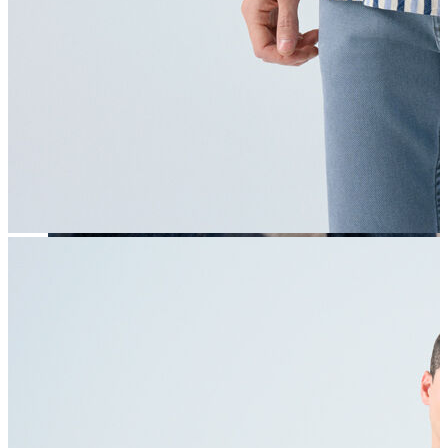
Erkek
Öne Çıkanlar
Yaz Ürünleri
İndirimdekiler
Online Özel Koleksiyon
Giyim
Jean Pantolon
Pantolon
Gömlek
Sweatshirt