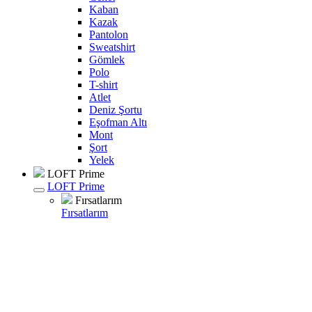
Kaban
Kazak
Pantolon
Sweatshirt
Gömlek
Polo
T-shirt
Atlet
Deniz Şortu
Eşofman Altı
Mont
Şort
Yelek
LOFT Prime
LOFT Prime
Fırsatlarım
Fırsatlarım