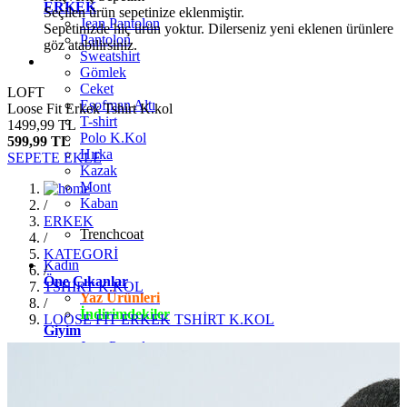
ERKEK
Seçilen ürün sepetinize eklenmiştir.
Jean Pantolon
Sepetinizde hiç ürün yoktur. Dilerseniz yeni eklenen ürünlere
Pantolon
göz atabilirsiniz.
Sweatshirt
Gömlek
Ceket
LOFT
Eşofman Altı
Loose Fit Erkek Tshirt K.kol
T-shirt
1499,99 TL
Polo K.Kol
599,99 TL
Hırka
SEPETE EKLE
Kazak
Mont
Kaban
/
ERKEK
Trenchcoat
/
KATEGORİ
Kadın
/
Öne Çıkanlar
TSHİRT K.KOL
Yaz Ürünleri
/
İndirimdekiler
LOOSE FİT ERKEK TSHİRT K.KOL
Giyim
Jean Pantolon
Pantolon
Gömlek
T-shirt