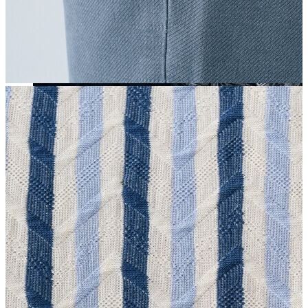
Yeni Sezon
Yeni Sezon
KADIN
KADIN
Jean Pantolon
Pantolon
Sweatshirt
Gömlek
Bluz