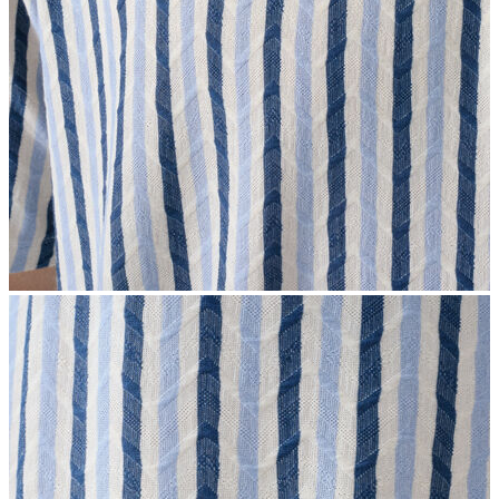
İndirimdekiler
Kadın
Ceket
Hırka
Kaban
Kazak
Mont
Pantolon
Sweatshırt
Gömlek
T-shirt
Elbise
Etek
Atlet
Tayt
Tulum
Bluz
Eşofman Altı
Şort
Yelek
Yağmurluk