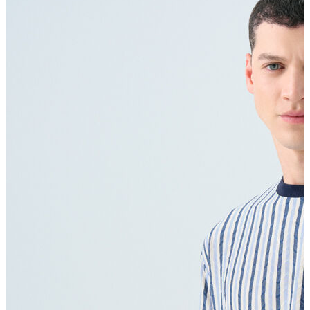
Polo T-shirt
Bluz
Etek
Elbise
Şort
Kapri
Atlet
Top
Sweatshirt
Kazak
Yelek
Eşofman Altı
Bikini/Mayo
Tulum
Dış Giyim
Yağmurluk
Trenchcoat
Mont
Ceket