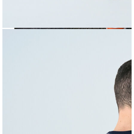
Jean
Öne Çıkanlar
Yeni Sezon
Kadın Jean
Pantolon
Ceket
Gömlek
Elbise
Etek
Erkek Jean
Pantolon
Ceket
Gömlek