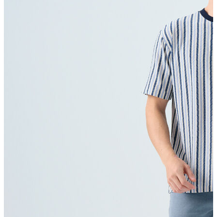
T-shirt
Polo
Şort
Deniz Şortu
Atlet
Hırka
Eşofman Altı
Yağmurluk
Dış Giyim
Mont
Ceket
Kaban
Trenchcoat