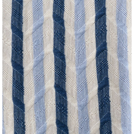
Atlet
Elbise
Eşofman Altı
Mont
Kazak
Yelek
Yağmurluk
Trenchcoat
Kaban
ERKEK
ERKEK
Jean Pantolon
Pantolon
Sweatshirt
Gömlek
Ceket
Eşofman Altı
T-shirt
Polo K.Kol
Hırka
Kazak
Mont
Kaban