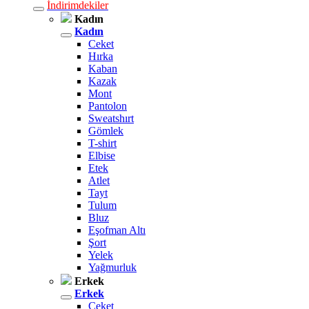
İndirimdekiler
Kadın
Kadın
Ceket
Hırka
Kaban
Kazak
Mont
Pantolon
Sweatshırt
Gömlek
T-shirt
Elbise
Etek
Atlet
Tayt
Tulum
Bluz
Eşofman Altı
Şort
Yelek
Yağmurluk
Erkek
Erkek
Ceket