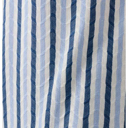
Erkek
Ceket
Kaban
Kazak
Pantolon
Sweatshirt
Gömlek
Polo
T-shirt
Atlet
Deniz Şortu
Eşofman Altı
Mont
Şort
Yelek