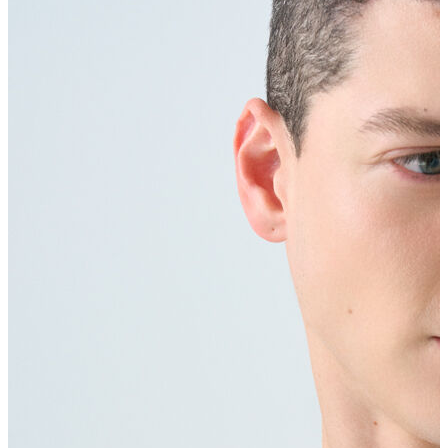
Erkek Aksesuar
Boxer
Çorap
Kemer
Atkı
Cüzdan
Parfüm
Şapka