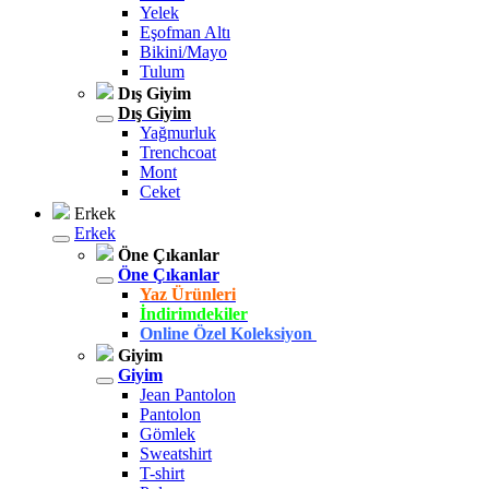
Yelek
Eşofman Altı
Bikini/Mayo
Tulum
Dış Giyim
Dış Giyim
Yağmurluk
Trenchcoat
Mont
Ceket
Erkek
Erkek
Öne Çıkanlar
Öne Çıkanlar
Yaz Ürünleri
İndirimdekiler
Online Özel Koleksiyon
Giyim
Giyim
Jean Pantolon
Pantolon
Gömlek
Sweatshirt
T-shirt