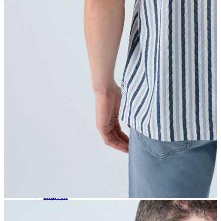
Aksesuar
Kadın Aksesuar
Çorap
Bere
Eldiven
Kemer
Parfüm