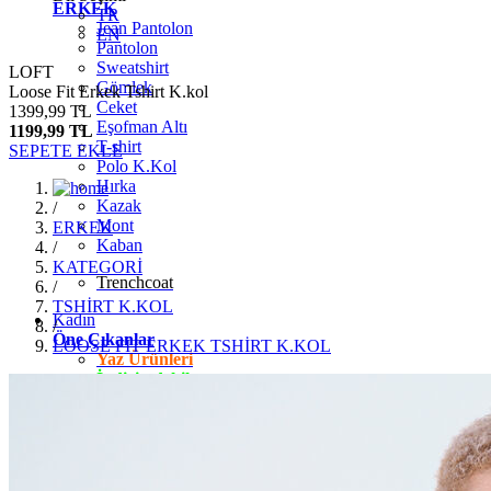
ERKEK
TR
Jean Pantolon
EN
Pantolon
Sweatshirt
LOFT
Gömlek
Loose Fit Erkek Tshirt K.kol
Ceket
1399,99 TL
Eşofman Altı
1199,99 TL
T-shirt
SEPETE EKLE
Polo K.Kol
Hırka
Kazak
/
Mont
ERKEK
Kaban
/
KATEGORİ
Trenchcoat
/
TSHİRT K.KOL
Kadın
/
Öne Çıkanlar
LOOSE FİT ERKEK TSHİRT K.KOL
Yaz Ürünleri
İndirimdekiler
Giyim
Jean Pantolon
Pantolon
Gömlek
T-shirt