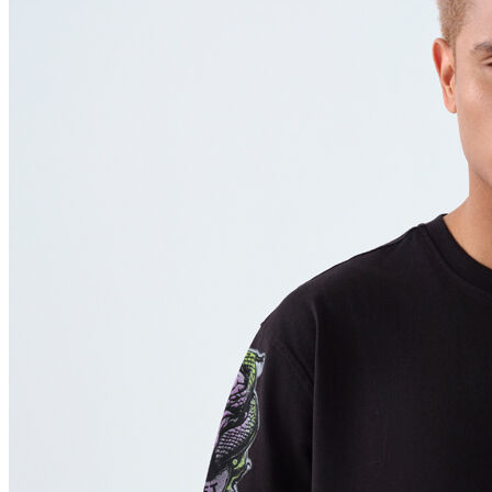
Polo T-shirt
Bluz
Etek
Elbise
Şort
Kapri
Atlet
Top
Sweatshirt
Kazak
Yelek
Eşofman Altı
Bikini/Mayo
Tulum
Dış Giyim
Yağmurluk
Trenchcoat
Mont
Ceket