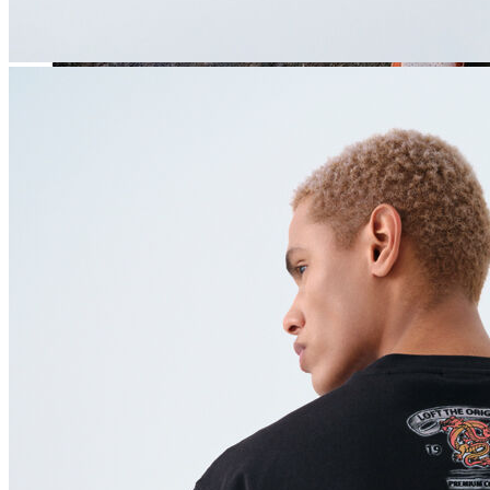
Jean
Öne Çıkanlar
Yeni Sezon
Kadın Jean
Pantolon
Ceket
Gömlek
Elbise
Etek
Erkek Jean
Pantolon
Ceket
Gömlek