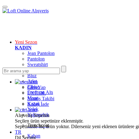
Yeni Sezon
KADIN
Jean Pantolon
Pantolon
Sweatshirt
Gömlek
Bluz
Atlet
Elbise
Giriş Yap
Eşofman Altı
ÜYE OL
Mont
Sipariş Takibi
Kazak
Kolay İade
Yelek
Yağmurluk
Alışveriş Sepetim
Seçilen ürün sepetinize eklenmiştir.
Trenchcoat
Sepetinizde hiç ürün yoktur. Dilerseniz yeni eklenen ürünlere göz
TR
Kaban
Dil Seçimi