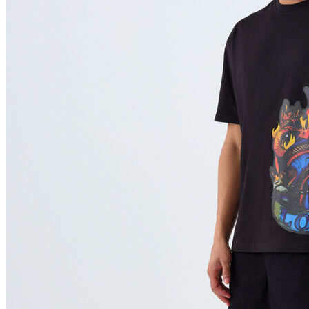
Polo
Şort
Deniz Şortu
Atlet
Hırka
Eşofman Altı
Yağmurluk
Dış Giyim
Mont
Ceket
Kaban
Trenchcoat