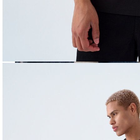
Erkek
Öne Çıkanlar
Yaz Ürünleri
İndirimdekiler
Online Özel Koleksiyon
Giyim
Jean Pantolon
Pantolon
Gömlek
Sweatshirt
T-shirt