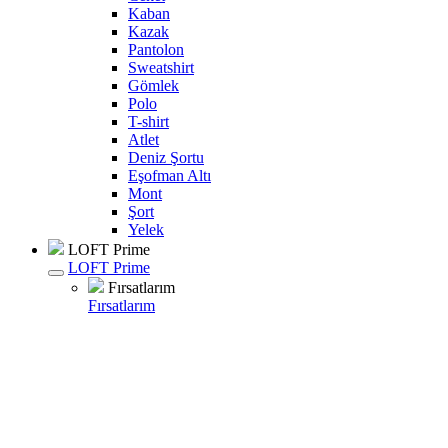
Kaban
Kazak
Pantolon
Sweatshirt
Gömlek
Polo
T-shirt
Atlet
Deniz Şortu
Eşofman Altı
Mont
Şort
Yelek
LOFT Prime
LOFT Prime
Fırsatlarım
Fırsatlarım