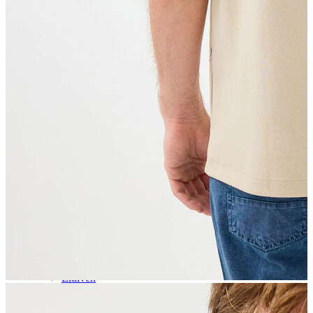
Aksesuar
Kadın Aksesuar
Çorap
Bere
Eldiven
Kemer
Parfüm