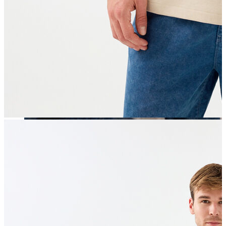
Erkek
Öne Çıkanlar
Yaz Ürünleri
İndirimdekiler
Online Özel Koleksiyon
Giyim
Jean Pantolon
Pantolon
Gömlek
Sweatshirt