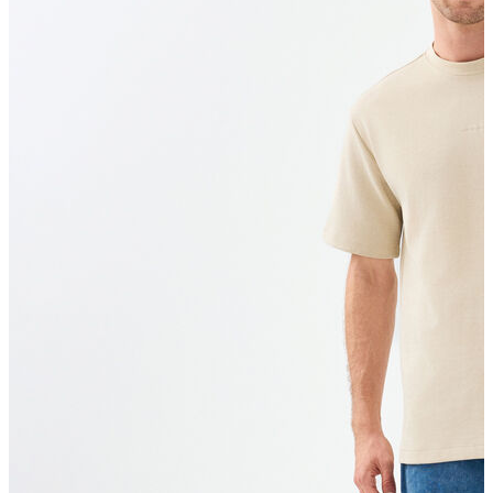
T-shirt
Polo
Şort
Deniz Şortu
Atlet
Hırka
Eşofman Altı
Yağmurluk
Dış Giyim
Mont
Ceket
Kaban
Trenchcoat