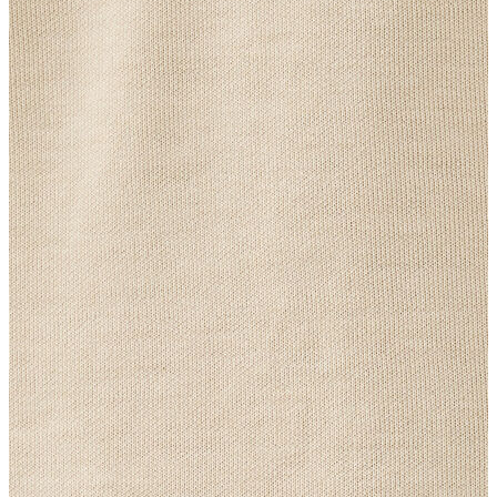
Erkek
Ceket
Kaban
Kazak
Pantolon
Sweatshirt
Gömlek
Polo
T-shirt
Atlet
Deniz Şortu
Eşofman Altı
Mont
Şort
Yelek