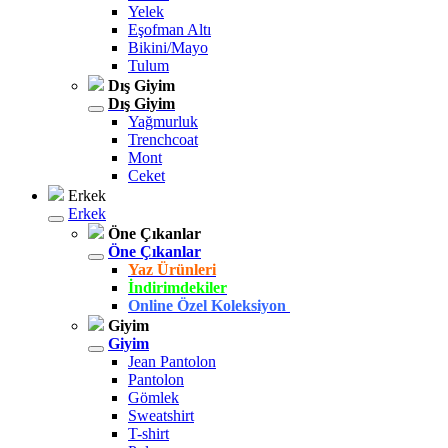
Yelek
Eşofman Altı
Bikini/Mayo
Tulum
Dış Giyim
Dış Giyim
Yağmurluk
Trenchcoat
Mont
Ceket
Erkek
Erkek
Öne Çıkanlar
Öne Çıkanlar
Yaz Ürünleri
İndirimdekiler
Online Özel Koleksiyon
Giyim
Giyim
Jean Pantolon
Pantolon
Gömlek
Sweatshirt
T-shirt