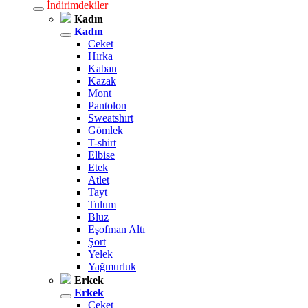
İndirimdekiler
Kadın
Kadın
Ceket
Hırka
Kaban
Kazak
Mont
Pantolon
Sweatshırt
Gömlek
T-shirt
Elbise
Etek
Atlet
Tayt
Tulum
Bluz
Eşofman Altı
Şort
Yelek
Yağmurluk
Erkek
Erkek
Ceket