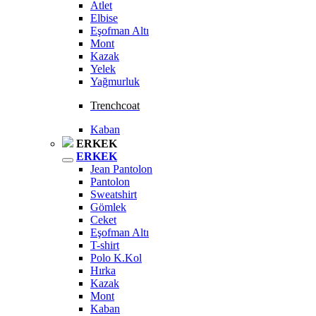
Atlet
Elbise
Eşofman Altı
Mont
Kazak
Yelek
Yağmurluk
Trenchcoat
Kaban
ERKEK
ERKEK
Jean Pantolon
Pantolon
Sweatshirt
Gömlek
Ceket
Eşofman Altı
T-shirt
Polo K.Kol
Hırka
Kazak
Mont
Kaban