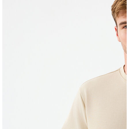
Polo T-shirt
Bluz
Etek
Elbise
Şort
Kapri
Atlet
Top
Sweatshirt
Kazak
Yelek
Eşofman Altı
Bikini/Mayo
Tulum
Dış Giyim
Yağmurluk
Trenchcoat
Mont
Ceket