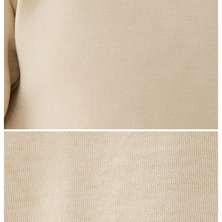
İndirimdekiler
Kadın
Ceket
Hırka
Kaban
Kazak
Mont
Pantolon
Sweatshırt
Gömlek
T-shirt
Elbise
Etek
Atlet
Tayt
Tulum
Bluz
Eşofman Altı
Şort
Yelek
Yağmurluk