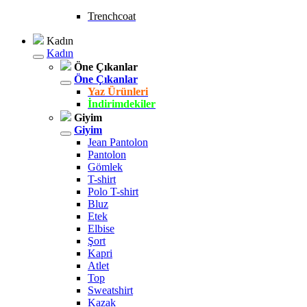
Trenchcoat
Kadın
Kadın
Öne Çıkanlar
Öne Çıkanlar
Yaz Ürünleri
İndirimdekiler
Giyim
Giyim
Jean Pantolon
Pantolon
Gömlek
T-shirt
Polo T-shirt
Bluz
Etek
Elbise
Şort
Kapri
Atlet
Top
Sweatshirt
Kazak