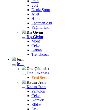
Polo
Şort
Deniz Şortu
Atlet
Hırka
Eşofman Altı
Yağmurluk
Dış Giyim
Dış Giyim
Mont
Ceket
Kaban
Trenchcoat
Jean
Jean
Öne Çıkanlar
Öne Çıkanlar
Yeni Sezon
Kadın Jean
Kadın Jean
Pantolon
Ceket
Gömlek
Elbise
Etek