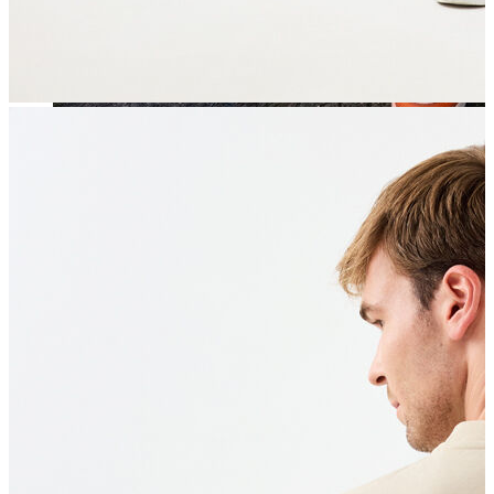
Jean
Öne Çıkanlar
Yeni Sezon
Kadın Jean
Pantolon
Ceket
Gömlek
Elbise
Etek
Erkek Jean
Pantolon
Ceket
Gömlek