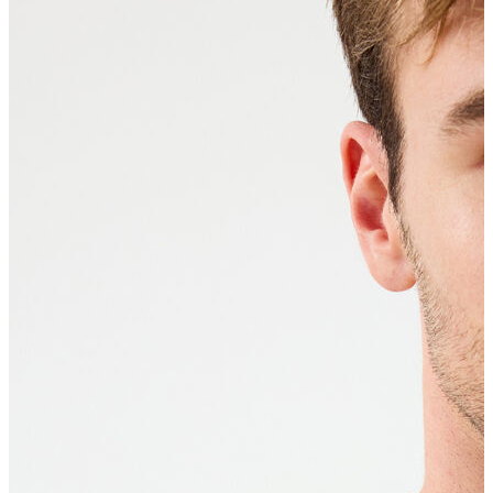
Erkek Aksesuar
Boxer
Çorap
Kemer
Atkı
Cüzdan
Parfüm
Şapka