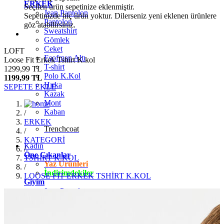
ERKEK
Seçilen ürün sepetinize eklenmiştir.
Jean Pantolon
Sepetinizde hiç ürün yoktur. Dilerseniz yeni eklenen ürünlere
Pantolon
göz atabilirsiniz.
Sweatshirt
Gömlek
Ceket
LOFT
Eşofman Altı
Loose Fit Erkek Tshirt K.kol
T-shirt
1299,99 TL
Polo K.Kol
1199,99 TL
Hırka
SEPETE EKLE
Kazak
Mont
Kaban
/
ERKEK
Trenchcoat
/
KATEGORİ
Kadın
/
Öne Çıkanlar
TSHİRT K.KOL
Yaz Ürünleri
/
İndirimdekiler
LOOSE FİT ERKEK TSHİRT K.KOL
Giyim
Jean Pantolon
Pantolon
Gömlek
T-shirt