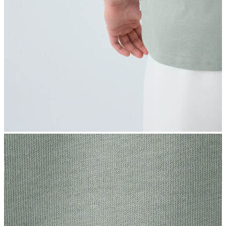
İndirimdekiler
Kadın
Ceket
Hırka
Kaban
Kazak
Mont
Pantolon
Sweatshırt
Gömlek
T-shirt
Elbise
Etek
Atlet
Tayt
Tulum
Bluz
Eşofman Altı
Şort
Yelek
Yağmurluk