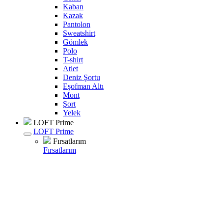
Kaban
Kazak
Pantolon
Sweatshirt
Gömlek
Polo
T-shirt
Atlet
Deniz Şortu
Eşofman Altı
Mont
Şort
Yelek
LOFT Prime
LOFT Prime
Fırsatlarım
Fırsatlarım