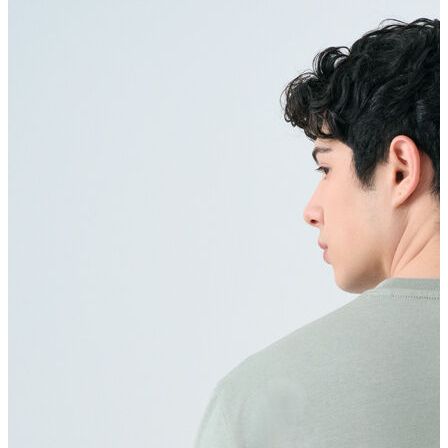
Erkek Aksesuar
Boxer
Çorap
Kemer
Atkı
Cüzdan
Parfüm
Şapka