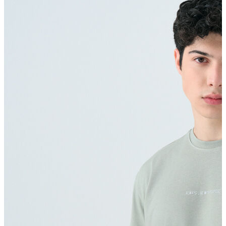
Polo T-shirt
Bluz
Etek
Elbise
Şort
Kapri
Atlet
Top
Sweatshirt
Kazak
Yelek
Eşofman Altı
Bikini/Mayo
Tulum
Dış Giyim
Yağmurluk
Trenchcoat
Mont
Ceket