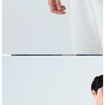
Erkek
Öne Çıkanlar
Yaz Ürünleri
İndirimdekiler
Online Özel Koleksiyon
Giyim
Jean Pantolon
Pantolon
Gömlek
Sweatshirt