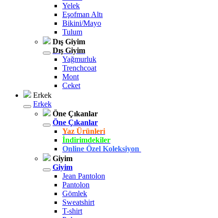
Yelek
Eşofman Altı
Bikini/Mayo
Tulum
Dış Giyim
Dış Giyim
Yağmurluk
Trenchcoat
Mont
Ceket
Erkek
Erkek
Öne Çıkanlar
Öne Çıkanlar
Yaz Ürünleri
İndirimdekiler
Online Özel Koleksiyon
Giyim
Giyim
Jean Pantolon
Pantolon
Gömlek
Sweatshirt
T-shirt