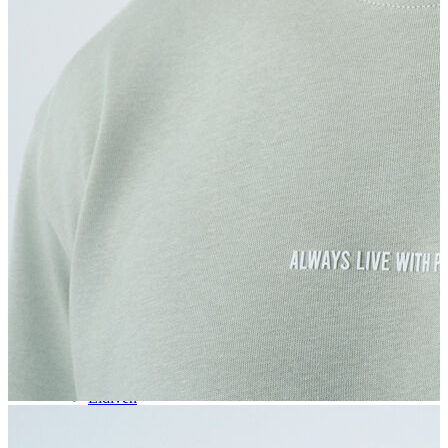
Aksesuar
Kadın Aksesuar
Çorap
Bere
Eldiven
Kemer
Parfüm