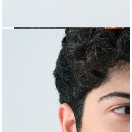
Jean
Öne Çıkanlar
Yeni Sezon
Kadın Jean
Pantolon
Ceket
Gömlek
Elbise
Etek
Erkek Jean
Pantolon
Ceket
Gömlek