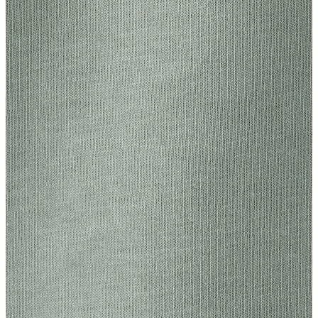
Erkek
Ceket
Kaban
Kazak
Pantolon
Sweatshirt
Gömlek
Polo
T-shirt
Atlet
Deniz Şortu
Eşofman Altı
Mont
Şort
Yelek