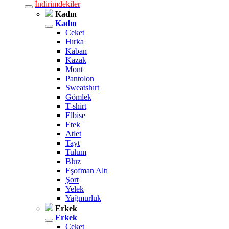
İndirimdekiler
Kadın
Kadın
Ceket
Hırka
Kaban
Kazak
Mont
Pantolon
Sweatshırt
Gömlek
T-shirt
Elbise
Etek
Atlet
Tayt
Tulum
Bluz
Eşofman Altı
Şort
Yelek
Yağmurluk
Erkek
Erkek
Ceket