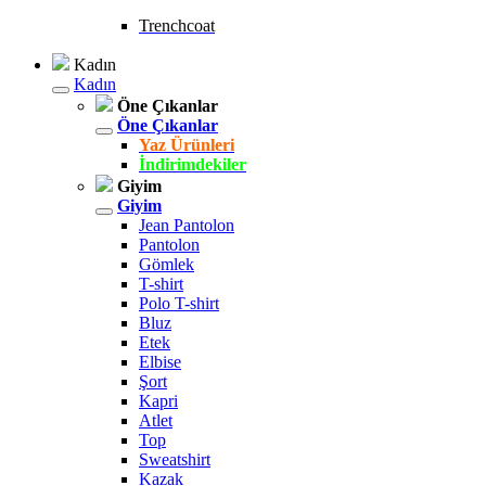
Trenchcoat
Kadın
Kadın
Öne Çıkanlar
Öne Çıkanlar
Yaz Ürünleri
İndirimdekiler
Giyim
Giyim
Jean Pantolon
Pantolon
Gömlek
T-shirt
Polo T-shirt
Bluz
Etek
Elbise
Şort
Kapri
Atlet
Top
Sweatshirt
Kazak