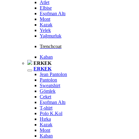
Atlet
Elbise
Eşofman Altı
Mont
Kazak
Yelek
Yağmurluk
Trenchcoat
Kaban
ERKEK
ERKEK
Jean Pantolon
Pantolon
Sweatshirt
Gömlek
Ceket
Eşofman Altı
T-shirt
Polo K.Kol
Hırka
Kazak
Mont
Kaban