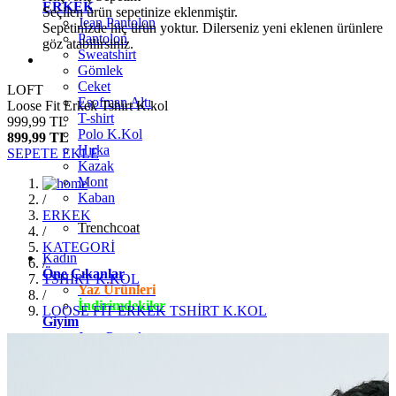
ERKEK
Seçilen ürün sepetinize eklenmiştir.
Jean Pantolon
Sepetinizde hiç ürün yoktur. Dilerseniz yeni eklenen ürünlere
Pantolon
göz atabilirsiniz.
Sweatshirt
Gömlek
Ceket
LOFT
Eşofman Altı
Loose Fit Erkek Tshirt K.kol
T-shirt
999,99 TL
Polo K.Kol
899,99 TL
Hırka
SEPETE EKLE
Kazak
Mont
Kaban
/
ERKEK
Trenchcoat
/
KATEGORİ
Kadın
/
Öne Çıkanlar
TSHİRT K.KOL
Yaz Ürünleri
/
İndirimdekiler
LOOSE FİT ERKEK TSHİRT K.KOL
Giyim
Jean Pantolon
Pantolon
Gömlek
T-shirt