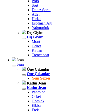
Polo
Şort
Deniz Şortu
Atlet
Hırka
Eşofman Altı
Yağmurluk
Dış Giyim
Dış Giyim
Mont
Ceket
Kaban
Trenchcoat
Jean
Jean
Öne Çıkanlar
Öne Çıkanlar
Yeni Sezon
Kadın Jean
Kadın Jean
Pantolon
Ceket
Gömlek
Elbise
Etek