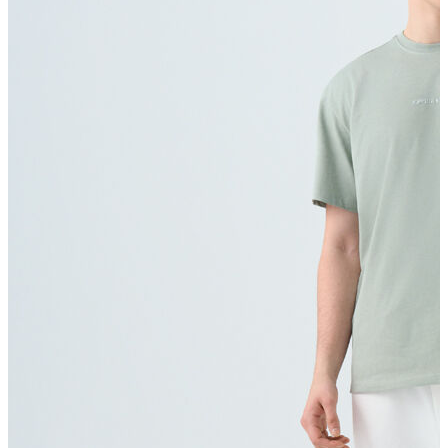
T-shirt
Polo
Şort
Deniz Şortu
Atlet
Hırka
Eşofman Altı
Yağmurluk
Dış Giyim
Mont
Ceket
Kaban
Trenchcoat