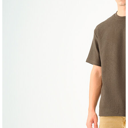
T-shirt
Polo
Şort
Deniz Şortu
Atlet
Hırka
Eşofman Altı
Yağmurluk
Dış Giyim
Mont
Ceket
Kaban
Trenchcoat