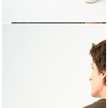
Jean
Öne Çıkanlar
Yeni Sezon
Kadın Jean
Pantolon
Ceket
Gömlek
Elbise
Etek
Erkek Jean
Pantolon
Ceket
Gömlek