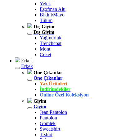
Yelek
Eşofman Altı
Bikini/Mayo
Tulum
Dış Giyim
Dış Giyim
Yağmurluk
Trenchcoat
Mont
Ceket
Erkek
Erkek
Öne Çıkanlar
Öne Çıkanlar
Yaz Ürünleri
İndirimdekiler
Online Özel Koleksiyon
Giyim
Giyim
Jean Pantolon
Pantolon
Gömlek
Sweatshirt
T-shirt