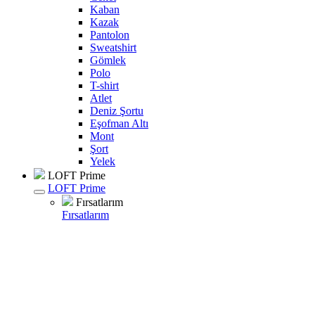
Kaban
Kazak
Pantolon
Sweatshirt
Gömlek
Polo
T-shirt
Atlet
Deniz Şortu
Eşofman Altı
Mont
Şort
Yelek
LOFT Prime
LOFT Prime
Fırsatlarım
Fırsatlarım