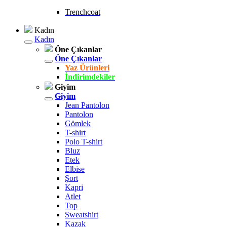
Trenchcoat
Kadın
Kadın
Öne Çıkanlar
Öne Çıkanlar
Yaz Ürünleri
İndirimdekiler
Giyim
Giyim
Jean Pantolon
Pantolon
Gömlek
T-shirt
Polo T-shirt
Bluz
Etek
Elbise
Şort
Kapri
Atlet
Top
Sweatshirt
Kazak