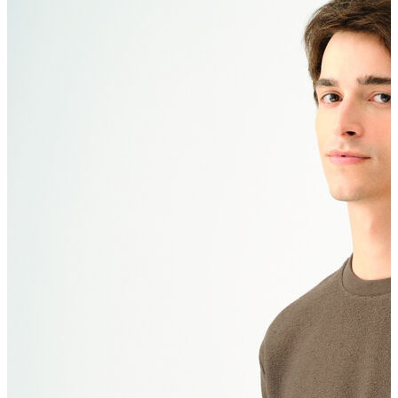
Polo T-shirt
Bluz
Etek
Elbise
Şort
Kapri
Atlet
Top
Sweatshirt
Kazak
Yelek
Eşofman Altı
Bikini/Mayo
Tulum
Dış Giyim
Yağmurluk
Trenchcoat
Mont
Ceket