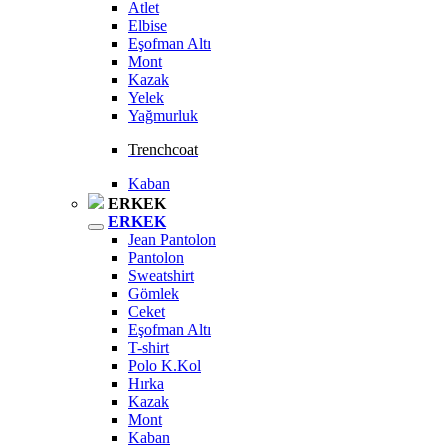
Atlet
Elbise
Eşofman Altı
Mont
Kazak
Yelek
Yağmurluk
Trenchcoat
Kaban
ERKEK
ERKEK
Jean Pantolon
Pantolon
Sweatshirt
Gömlek
Ceket
Eşofman Altı
T-shirt
Polo K.Kol
Hırka
Kazak
Mont
Kaban