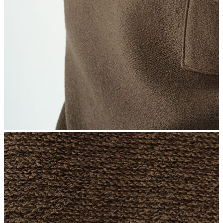
İndirimdekiler
Kadın
Ceket
Hırka
Kaban
Kazak
Mont
Pantolon
Sweatshırt
Gömlek
T-shirt
Elbise
Etek
Atlet
Tayt
Tulum
Bluz
Eşofman Altı
Şort
Yelek
Yağmurluk