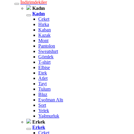
İndirimdekiler
Kadın
Kadın
Ceket
Hırka
Kaban
Kazak
Mont
Pantolon
Sweatshırt
Gömlek
T-shirt
Elbise
Etek
Atlet
Tayt
Tulum
Bluz
Eşofman Altı
Şort
Yelek
Yağmurluk
Erkek
Erkek
Ceket