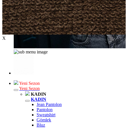
X
Yeni Sezon
Yeni Sezon
KADIN
KADIN
Jean Pantolon
Pantolon
Sweatshirt
Gömlek
Bluz