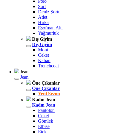
Polo
Şort
Deniz Şortu
Atlet
Hırka
Eşofman Altı
Yağmurluk
Dış Giyim
Dış Giyim
Mont
Ceket
Kaban
Trenchcoat
Jean
Jean
Öne Çıkanlar
Öne Çıkanlar
Yeni Sezon
Kadın Jean
Kadın Jean
Pantolon
Ceket
Gömlek
Elbise
Etek