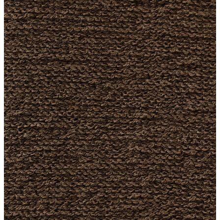
Erkek
Ceket
Kaban
Kazak
Pantolon
Sweatshirt
Gömlek
Polo
T-shirt
Atlet
Deniz Şortu
Eşofman Altı
Mont
Şort
Yelek