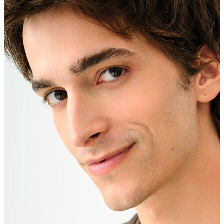
Erkek Aksesuar
Boxer
Çorap
Kemer
Atkı
Cüzdan
Parfüm
Şapka