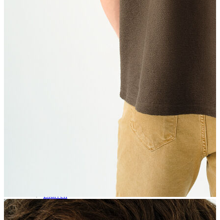
Aksesuar
Kadın Aksesuar
Çorap
Bere
Eldiven
Kemer
Parfüm