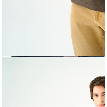
Erkek
Öne Çıkanlar
Yaz Ürünleri
İndirimdekiler
Online Özel Koleksiyon
Giyim
Jean Pantolon
Pantolon
Gömlek
Sweatshirt