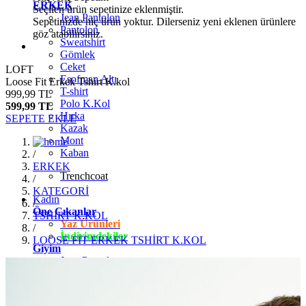
ERKEK
Seçilen ürün sepetinize eklenmiştir.
Jean Pantolon
Sepetinizde hiç ürün yoktur. Dilerseniz yeni eklenen ürünlere
Pantolon
göz atabilirsiniz.
Sweatshirt
Gömlek
Ceket
LOFT
Eşofman Altı
Loose Fit Erkek Tshirt K.kol
T-shirt
999,99 TL
Polo K.Kol
599,99 TL
Hırka
SEPETE EKLE
Kazak
Mont
Kaban
/
ERKEK
Trenchcoat
/
KATEGORİ
Kadın
/
Öne Çıkanlar
TSHİRT K.KOL
Yaz Ürünleri
/
İndirimdekiler
LOOSE FİT ERKEK TSHİRT K.KOL
Giyim
Jean Pantolon
Pantolon
Gömlek
T-shirt