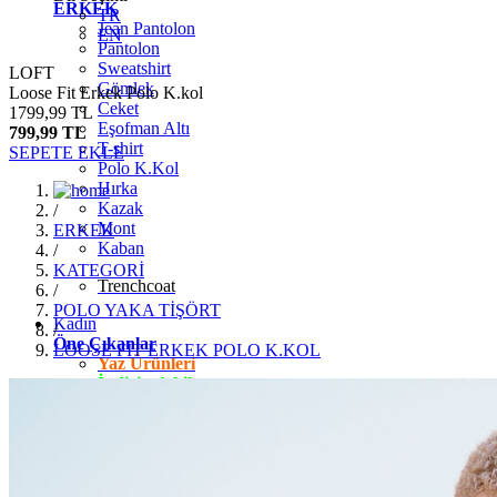
ERKEK
TR
Jean Pantolon
EN
Pantolon
Sweatshirt
LOFT
Gömlek
Loose Fit Erkek Polo K.kol
Ceket
1799,99 TL
Eşofman Altı
799,99 TL
T-shirt
SEPETE EKLE
Polo K.Kol
Hırka
Kazak
/
Mont
ERKEK
Kaban
/
KATEGORİ
Trenchcoat
/
POLO YAKA TİŞÖRT
Kadın
/
Öne Çıkanlar
LOOSE FİT ERKEK POLO K.KOL
Yaz Ürünleri
İndirimdekiler
Giyim
Jean Pantolon
Pantolon
Gömlek
T-shirt