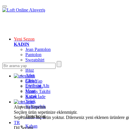
Yeni Sezon
KADIN
Jean Pantolon
Pantolon
Sweatshirt
Gömlek
Bluz
Atlet
Elbise
Giriş Yap
Eşofman Altı
ÜYE OL
Mont
Sipariş Takibi
Kazak
Kolay İade
Yelek
Yağmurluk
Alışveriş Sepetim
Seçilen ürün sepetinize eklenmiştir.
Trenchcoat
Sepetinizde hiç ürün yoktur. Dilerseniz yeni eklenen ürünlere göz
TR
Kaban
Dil Seçimi