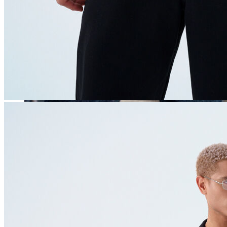
Erkek
Öne Çıkanlar
Yaz Ürünleri
İndirimdekiler
Online Özel Koleksiyon
Giyim
Jean Pantolon
Pantolon
Gömlek
Sweatshirt
T-shirt