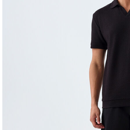
Polo
Şort
Deniz Şortu
Atlet
Hırka
Eşofman Altı
Yağmurluk
Dış Giyim
Mont
Ceket
Kaban
Trenchcoat