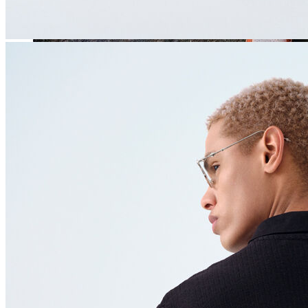
Jean
Öne Çıkanlar
Yeni Sezon
Kadın Jean
Pantolon
Ceket
Gömlek
Elbise
Etek
Erkek Jean
Pantolon
Ceket
Gömlek