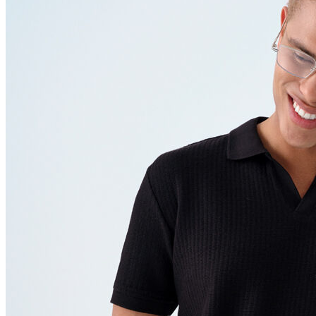
Polo T-shirt
Bluz
Etek
Elbise
Şort
Kapri
Atlet
Top
Sweatshirt
Kazak
Yelek
Eşofman Altı
Bikini/Mayo
Tulum
Dış Giyim
Yağmurluk
Trenchcoat
Mont
Ceket