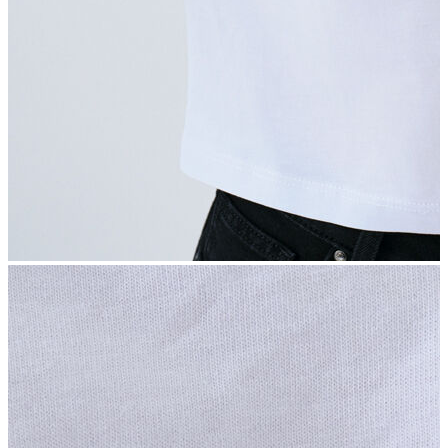
İndirimdekiler
Kadın
Ceket
Hırka
Kaban
Kazak
Mont
Pantolon
Sweatshırt
Gömlek
T-shirt
Elbise
Etek
Atlet
Tayt
Tulum
Bluz
Eşofman Altı
Şort
Yelek
Yağmurluk