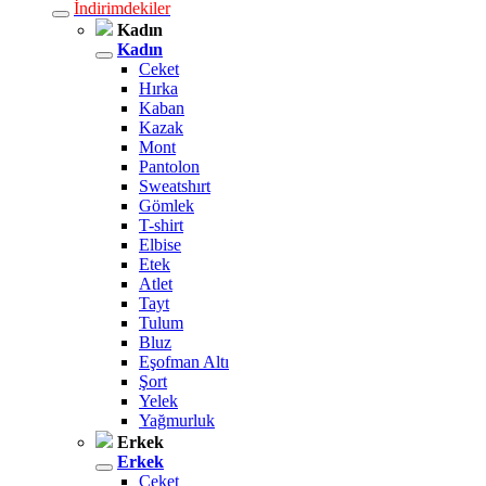
İndirimdekiler
Kadın
Kadın
Ceket
Hırka
Kaban
Kazak
Mont
Pantolon
Sweatshırt
Gömlek
T-shirt
Elbise
Etek
Atlet
Tayt
Tulum
Bluz
Eşofman Altı
Şort
Yelek
Yağmurluk
Erkek
Erkek
Ceket