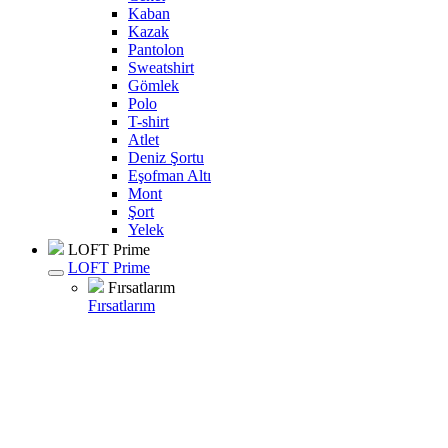
Kaban
Kazak
Pantolon
Sweatshirt
Gömlek
Polo
T-shirt
Atlet
Deniz Şortu
Eşofman Altı
Mont
Şort
Yelek
LOFT Prime
LOFT Prime
Fırsatlarım
Fırsatlarım