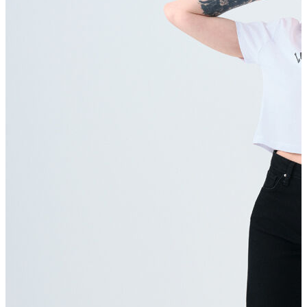
T-shirt
Polo
Şort
Deniz Şortu
Atlet
Hırka
Eşofman Altı
Yağmurluk
Dış Giyim
Mont
Ceket
Kaban
Trenchcoat