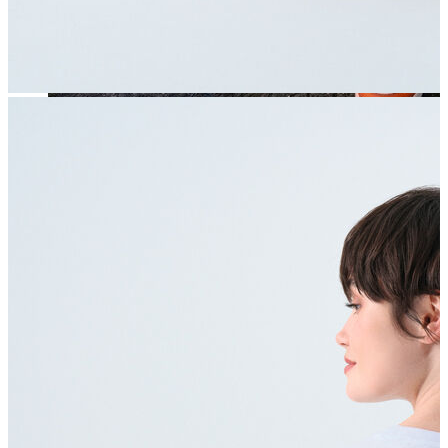
Jean
Öne Çıkanlar
Yeni Sezon
Kadın Jean
Pantolon
Ceket
Gömlek
Elbise
Etek
Erkek Jean
Pantolon
Ceket
Gömlek