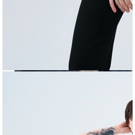
Erkek
Öne Çıkanlar
Yaz Ürünleri
İndirimdekiler
Online Özel Koleksiyon
Giyim
Jean Pantolon
Pantolon
Gömlek
Sweatshirt