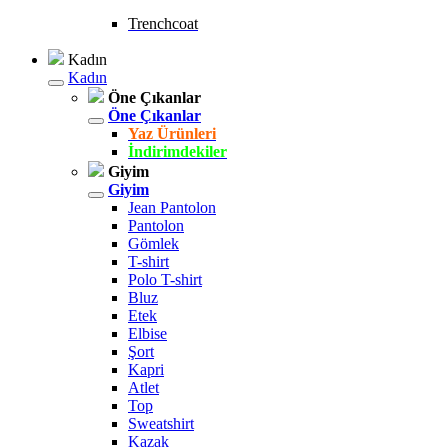
Trenchcoat
Kadın
Kadın
Öne Çıkanlar
Öne Çıkanlar
Yaz Ürünleri
İndirimdekiler
Giyim
Giyim
Jean Pantolon
Pantolon
Gömlek
T-shirt
Polo T-shirt
Bluz
Etek
Elbise
Şort
Kapri
Atlet
Top
Sweatshirt
Kazak