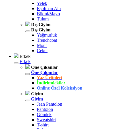
Yelek
Eşofman Altı
Bikini/Mayo
Tulum
Dış Giyim
Dış Giyim
Yağmurluk
Trenchcoat
Mont
Ceket
Erkek
Erkek
Öne Çıkanlar
Öne Çıkanlar
Yaz Ürünleri
İndirimdekiler
Online Özel Koleksiyon
Giyim
Giyim
Jean Pantolon
Pantolon
Gömlek
Sweatshirt
T-shirt