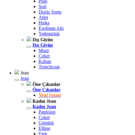
Polo
Şort
Deniz Şortu
Atlet
Hırka
Eşofman Altı
Yağmurluk
Dış Giyim
Dış Giyim
Mont
Ceket
Kaban
Trenchcoat
Jean
Jean
Öne Çıkanlar
Öne Çıkanlar
Yeni Sezon
Kadın Jean
Kadın Jean
Pantolon
Ceket
Gömlek
Elbise
Etek