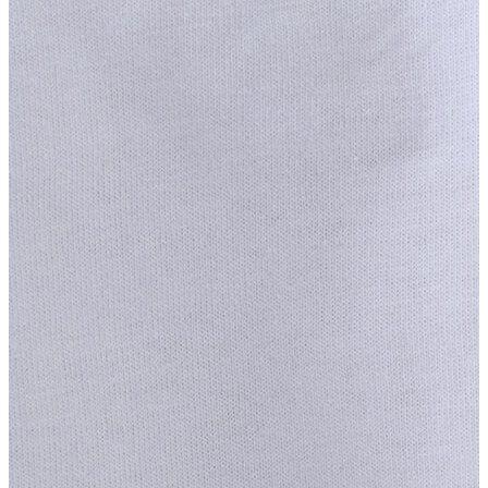
Erkek
Ceket
Kaban
Kazak
Pantolon
Sweatshirt
Gömlek
Polo
T-shirt
Atlet
Deniz Şortu
Eşofman Altı
Mont
Şort
Yelek