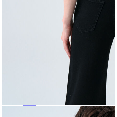
Aksesuar
Kadın Aksesuar
Çorap
Bere
Eldiven
Kemer
Parfüm