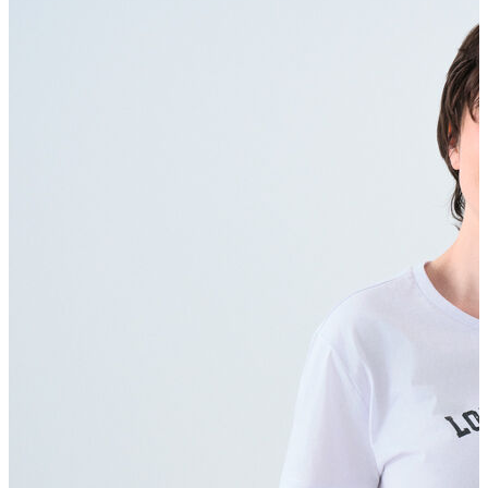
Polo T-shirt
Bluz
Etek
Elbise
Şort
Kapri
Atlet
Top
Sweatshirt
Kazak
Yelek
Eşofman Altı
Bikini/Mayo
Tulum
Dış Giyim
Yağmurluk
Trenchcoat
Mont
Ceket