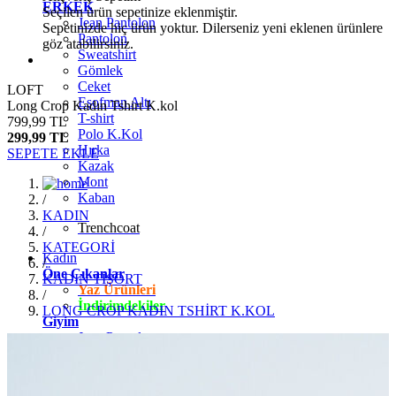
ERKEK
Seçilen ürün sepetinize eklenmiştir.
Jean Pantolon
Sepetinizde hiç ürün yoktur. Dilerseniz yeni eklenen ürünlere
Pantolon
göz atabilirsiniz.
Sweatshirt
Gömlek
Ceket
LOFT
Eşofman Altı
Long Crop Kadın Tshirt K.kol
T-shirt
799,99 TL
Polo K.Kol
299,99 TL
Hırka
SEPETE EKLE
Kazak
Mont
Kaban
/
KADIN
Trenchcoat
/
KATEGORİ
Kadın
/
Öne Çıkanlar
KADIN TİŞÖRT
Yaz Ürünleri
/
İndirimdekiler
LONG CROP KADIN TSHİRT K.KOL
Giyim
Jean Pantolon
Pantolon
Gömlek
T-shirt