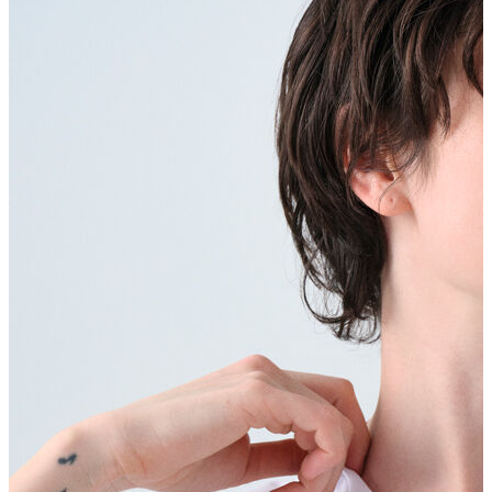
Erkek Aksesuar
Boxer
Çorap
Kemer
Atkı
Cüzdan
Parfüm
Şapka