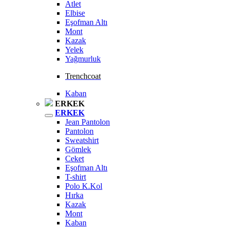
Atlet
Elbise
Eşofman Altı
Mont
Kazak
Yelek
Yağmurluk
Trenchcoat
Kaban
ERKEK
ERKEK
Jean Pantolon
Pantolon
Sweatshirt
Gömlek
Ceket
Eşofman Altı
T-shirt
Polo K.Kol
Hırka
Kazak
Mont
Kaban