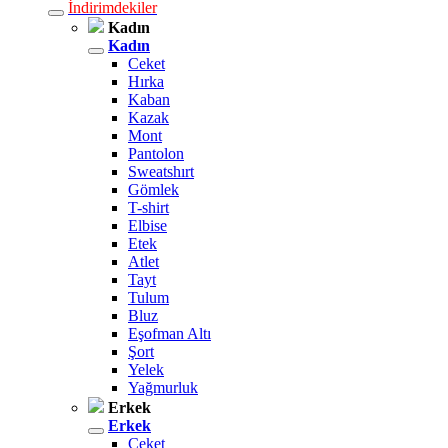
İndirimdekiler
Kadın
Kadın
Ceket
Hırka
Kaban
Kazak
Mont
Pantolon
Sweatshırt
Gömlek
T-shirt
Elbise
Etek
Atlet
Tayt
Tulum
Bluz
Eşofman Altı
Şort
Yelek
Yağmurluk
Erkek
Erkek
Ceket