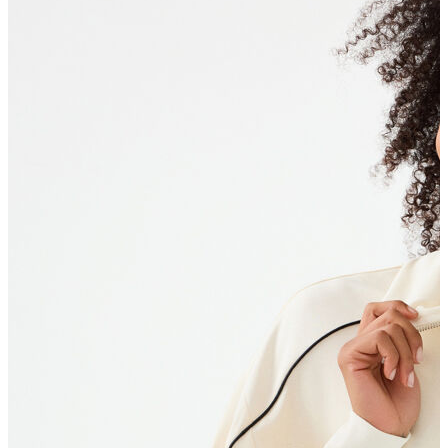
Polo T-shirt
Bluz
Etek
Elbise
Şort
Kapri
Atlet
Top
Sweatshirt
Kazak
Yelek
Eşofman Altı
Bikini/Mayo
Tulum
Dış Giyim
Yağmurluk
Trenchcoat
Mont
Ceket