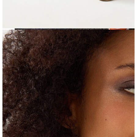
Jean
Öne Çıkanlar
Yeni Sezon
Kadın Jean
Pantolon
Ceket
Gömlek
Elbise
Etek
Erkek Jean
Pantolon
Ceket
Gömlek