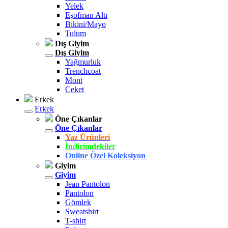
Yelek
Eşofman Altı
Bikini/Mayo
Tulum
Dış Giyim
Dış Giyim
Yağmurluk
Trenchcoat
Mont
Ceket
Erkek
Erkek
Öne Çıkanlar
Öne Çıkanlar
Yaz Ürünleri
İndirimdekiler
Online Özel Koleksiyon
Giyim
Giyim
Jean Pantolon
Pantolon
Gömlek
Sweatshirt
T-shirt