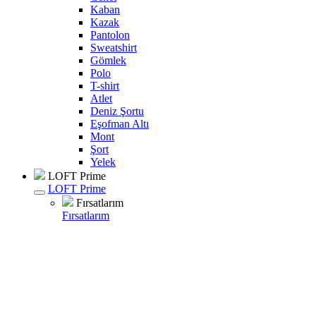
Kaban
Kazak
Pantolon
Sweatshirt
Gömlek
Polo
T-shirt
Atlet
Deniz Şortu
Eşofman Altı
Mont
Şort
Yelek
LOFT Prime
LOFT Prime
Fırsatlarım
Fırsatlarım