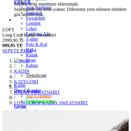
ERKEK
Seçilen ürün sepetinize eklenmiştir.
Jean Pantolon
Sepetinizde hiç ürün yoktur. Dilerseniz yeni eklenen ürünlere
Pantolon
göz atabilirsiniz.
Sweatshirt
Gömlek
Ceket
LOFT
Eşofman Altı
Long Crop Kadın Sweatshirt
T-shirt
2999,90 TL
Polo K.Kol
999,95 TL
Hırka
SEPETE EKLE
Kazak
Mont
Kaban
/
KADIN
Trenchcoat
/
KATEGORİ
Kadın
/
Öne Çıkanlar
KADIN SWEATSHİRT
Yaz Ürünleri
/
İndirimdekiler
LONG CROP KADIN SWEATSHİRT
Giyim
Jean Pantolon
Pantolon
Gömlek
T-shirt