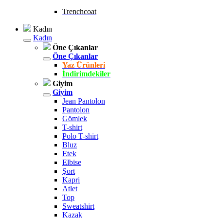
Trenchcoat
Kadın
Kadın
Öne Çıkanlar
Öne Çıkanlar
Yaz Ürünleri
İndirimdekiler
Giyim
Giyim
Jean Pantolon
Pantolon
Gömlek
T-shirt
Polo T-shirt
Bluz
Etek
Elbise
Şort
Kapri
Atlet
Top
Sweatshirt
Kazak