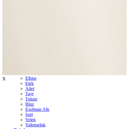
İndirimdekiler
Kadın
Ceket
Hırka
Kaban
Kazak
Mont
Pantolon
Sweatshırt
Gömlek
T-shirt
Elbise
X
Etek
Atlet
Tayt
Tulum
Bluz
Eşofman Altı
Şort
Yelek
Yağmurluk