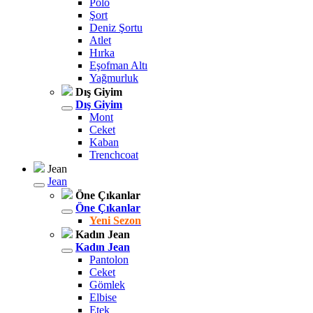
Polo
Şort
Deniz Şortu
Atlet
Hırka
Eşofman Altı
Yağmurluk
Dış Giyim
Dış Giyim
Mont
Ceket
Kaban
Trenchcoat
Jean
Jean
Öne Çıkanlar
Öne Çıkanlar
Yeni Sezon
Kadın Jean
Kadın Jean
Pantolon
Ceket
Gömlek
Elbise
Etek