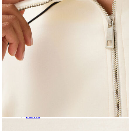
Aksesuar
Kadın Aksesuar
Çorap
Bere
Eldiven
Kemer
Parfüm