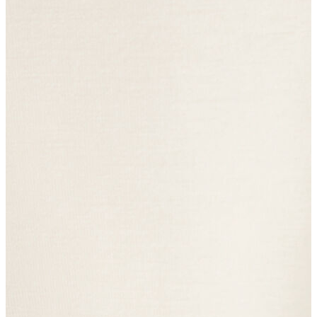
Erkek Aksesuar
Boxer
Çorap
Kemer
Atkı
Cüzdan
Parfüm
Şapka