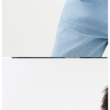
Erkek
Öne Çıkanlar
Yaz Ürünleri
İndirimdekiler
Online Özel Koleksiyon
Giyim
Jean Pantolon
Pantolon
Gömlek
Sweatshirt