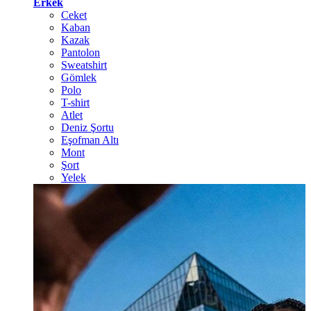
Erkek
Ceket
Kaban
Kazak
Pantolon
Sweatshirt
Gömlek
Polo
T-shirt
Atlet
Deniz Şortu
Eşofman Altı
Mont
Şort
Yelek