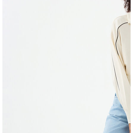
T-shirt
Polo
Şort
Deniz Şortu
Atlet
Hırka
Eşofman Altı
Yağmurluk
Dış Giyim
Mont
Ceket
Kaban
Trenchcoat