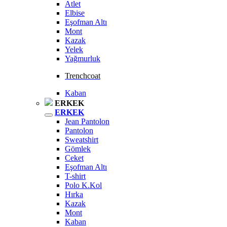
Atlet
Elbise
Eşofman Altı
Mont
Kazak
Yelek
Yağmurluk
Trenchcoat
Kaban
ERKEK
ERKEK
Jean Pantolon
Pantolon
Sweatshirt
Gömlek
Ceket
Eşofman Altı
T-shirt
Polo K.Kol
Hırka
Kazak
Mont
Kaban