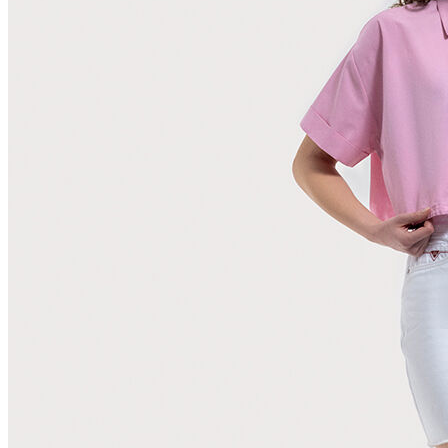
Polo
Şort
Deniz Şortu
Atlet
Hırka
Eşofman Altı
Yağmurluk
Dış Giyim
Mont
Ceket
Kaban
Trenchcoat