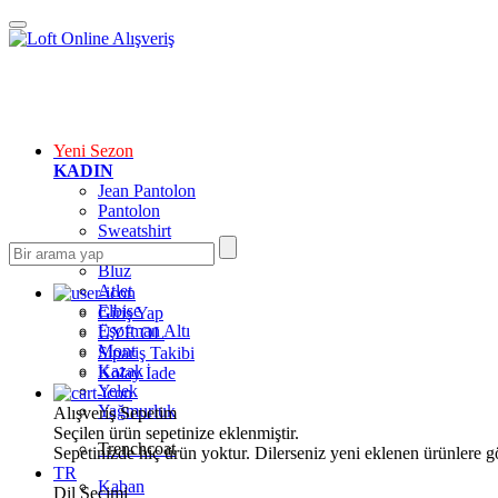
Yeni Sezon
KADIN
Jean Pantolon
Pantolon
Sweatshirt
Gömlek
Bluz
Atlet
Elbise
Giriş Yap
Eşofman Altı
ÜYE OL
Mont
Sipariş Takibi
Kazak
Kolay İade
Yelek
Yağmurluk
Alışveriş Sepetim
Seçilen ürün sepetinize eklenmiştir.
Trenchcoat
Sepetinizde hiç ürün yoktur. Dilerseniz yeni eklenen ürünlere göz
TR
Kaban
Dil Seçimi