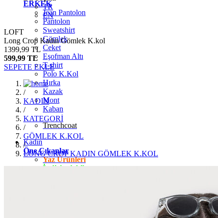
ERKEK
TR
Jean Pantolon
EN
Pantolon
Sweatshirt
LOFT
Gömlek
Long Crop Kadın Gömlek K.kol
Ceket
1399,99 TL
Eşofman Altı
599,99 TL
T-shirt
SEPETE EKLE
Polo K.Kol
Hırka
Kazak
/
Mont
KADIN
Kaban
/
KATEGORİ
Trenchcoat
/
GÖMLEK K.KOL
Kadın
/
Öne Çıkanlar
LONG CROP KADIN GÖMLEK K.KOL
Yaz Ürünleri
İndirimdekiler
Giyim
Jean Pantolon
Pantolon
Gömlek
T-shirt