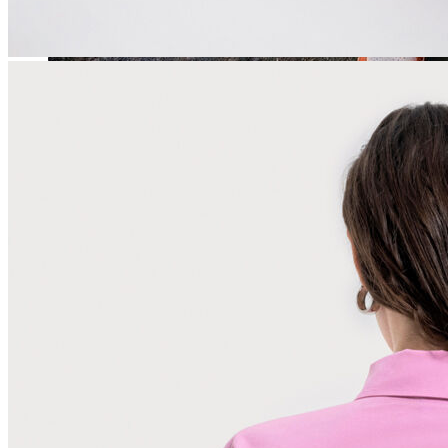
Jean
Öne Çıkanlar
Yeni Sezon
Kadın Jean
Pantolon
Ceket
Gömlek
Elbise
Etek
Erkek Jean
Pantolon
Ceket
Gömlek