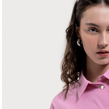
Polo T-shirt
Bluz
Etek
Elbise
Şort
Kapri
Atlet
Top
Sweatshirt
Kazak
Yelek
Eşofman Altı
Bikini/Mayo
Tulum
Dış Giyim
Yağmurluk
Trenchcoat
Mont
Ceket