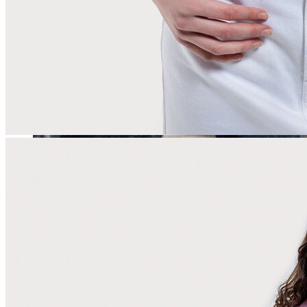
Erkek
Öne Çıkanlar
Yaz Ürünleri
İndirimdekiler
Online Özel Koleksiyon
Giyim
Jean Pantolon
Pantolon
Gömlek
Sweatshirt
T-shirt