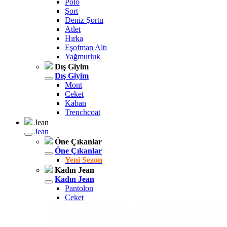
Polo
Şort
Deniz Şortu
Atlet
Hırka
Eşofman Altı
Yağmurluk
Dış Giyim
Dış Giyim
Mont
Ceket
Kaban
Trenchcoat
Jean
Jean
Öne Çıkanlar
Öne Çıkanlar
Yeni Sezon
Kadın Jean
Kadın Jean
Pantolon
Ceket
Gömlek
Elbise
Etek