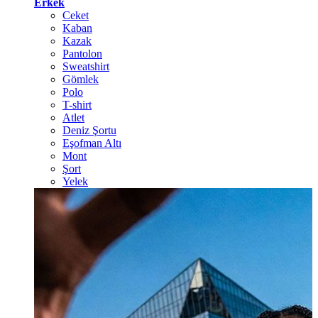
Erkek
Ceket
Kaban
Kazak
Pantolon
Sweatshirt
Gömlek
Polo
T-shirt
Atlet
Deniz Şortu
Eşofman Altı
Mont
Şort
Yelek