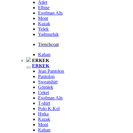
Atlet
Elbise
Eşofman Altı
Mont
Kazak
Yelek
Yağmurluk
Trenchcoat
Kaban
ERKEK
ERKEK
Jean Pantolon
Pantolon
Sweatshirt
Gömlek
Ceket
Eşofman Altı
T-shirt
Polo K.Kol
Hırka
Kazak
Mont
Kaban