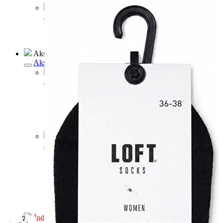
Erkek Jean
Erkek Jean
Pantolon
Ceket
Gömlek
Aksesuar
Aksesuar
Kadın Aksesuar
Kadın Aksesuar
Çorap
Bere
Eldiven
Kemer
Parfüm
Erkek Aksesuar
Erkek Aksesuar
Boxer
Çorap
Kemer
Atkı
Cüzdan
Parfüm
Şapka
İndirimdekiler