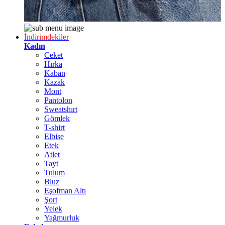
İndirimdekiler
Kadın
Ceket
Hırka
Kaban
Kazak
Mont
Pantolon
Sweatshırt
Gömlek
T-shirt
Elbise
Etek
Atlet
Tayt
Tulum
Bluz
Eşofman Altı
Şort
Yelek
Yağmurluk