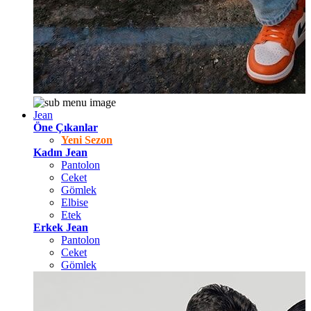
Jean
Öne Çıkanlar
Yeni Sezon
Kadın Jean
Pantolon
Ceket
Gömlek
Elbise
Etek
Erkek Jean
Pantolon
Ceket
Gömlek