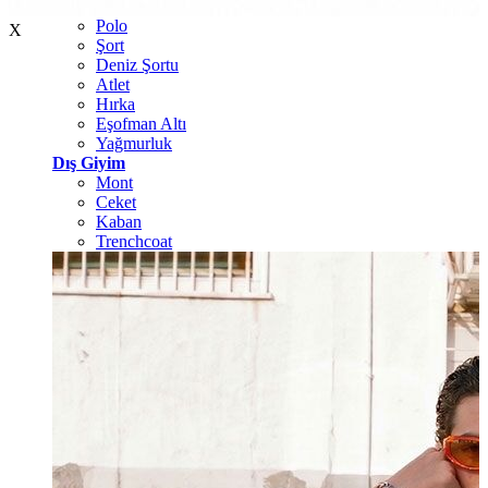
T-shirt
Polo
X
Şort
Deniz Şortu
Atlet
Hırka
Eşofman Altı
Yağmurluk
Dış Giyim
Mont
Ceket
Kaban
Trenchcoat