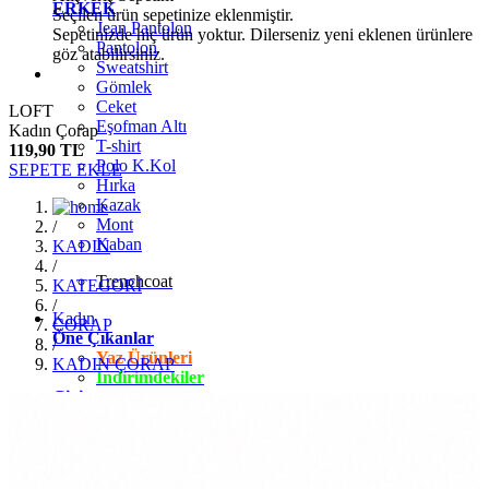
ERKEK
Seçilen ürün sepetinize eklenmiştir.
Jean Pantolon
Sepetinizde hiç ürün yoktur. Dilerseniz yeni eklenen ürünlere
Pantolon
göz atabilirsiniz.
Sweatshirt
Gömlek
Ceket
LOFT
Eşofman Altı
Kadın Çorap
T-shirt
119,90 TL
Polo K.Kol
SEPETE EKLE
Hırka
Kazak
Mont
/
Kaban
KADIN
/
Trenchcoat
KATEGORİ
/
Kadın
ÇORAP
Öne Çıkanlar
/
Yaz Ürünleri
KADIN ÇORAP
İndirimdekiler
Giyim
Jean Pantolon
Pantolon
Gömlek
T-shirt