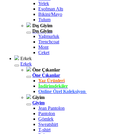
Yelek
Eşofman Altı
Bikini/Mayo
Tulum
Dış Giyim
Dış Giyim
Yağmurluk
Trenchcoat
Mont
Ceket
Erkek
Erkek
Öne Çıkanlar
Öne Çıkanlar
Yaz Ürünleri
İndirimdekiler
Online Özel Koleksiyon
Giyim
Giyim
Jean Pantolon
Pantolon
Gömlek
Sweatshirt
T-shirt