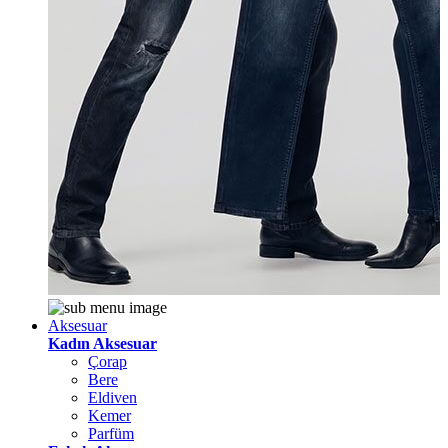
Aksesuar
Kadın Aksesuar
Çorap
Bere
Eldiven
Kemer
Parfüm