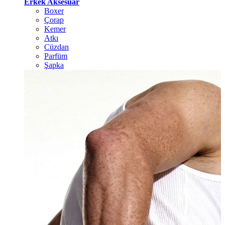
Erkek Aksesuar
Boxer
Çorap
Kemer
Atkı
Cüzdan
Parfüm
Şapka