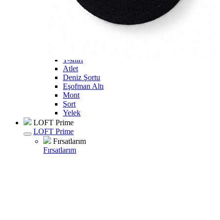
Kaban
Kazak
Pantolon
Sweatshirt
Gömlek
Polo
T-shirt
Atlet
Deniz Şortu
Eşofman Altı
Mont
Şort
Yelek
LOFT Prime
LOFT Prime
Fırsatlarım
Fırsatlarım