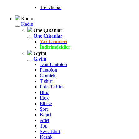
Trenchcoat
Kadın
Kadın
Öne Çıkanlar
Öne Çıkanlar
Yaz Ürünleri
İndirimdekiler
Giyim
Giyim
Jean Pantolon
Pantolon
Gömlek
T-shirt
Polo T-shirt
Bluz
Etek
Elbise
Şort
Kapri
Atlet
Top
Sweatshirt
Kazak