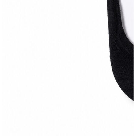
Erkek
Öne Çıkanlar
Yaz Ürünleri
İndirimdekiler
Online Özel Koleksiyon
Giyim
Jean Pantolon
Pantolon
Gömlek
Sweatshirt