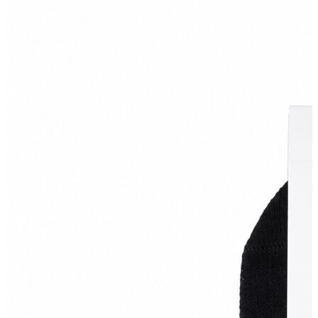
Polo T-shirt
Bluz
Etek
Elbise
Şort
Kapri
Atlet
Top
Sweatshirt
Kazak
Yelek
Eşofman Altı
Bikini/Mayo
Tulum
Dış Giyim
Yağmurluk
Trenchcoat
Mont
Ceket