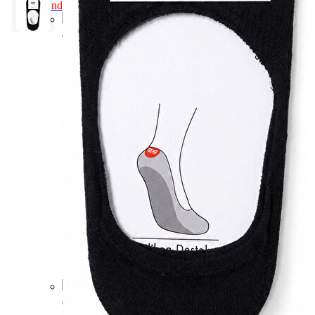
İndirimdekiler
Kadın
Kadın
Ceket
Hırka
Kaban
Kazak
Mont
Pantolon
Sweatshırt
Gömlek
T-shirt
Elbise
Etek
Atlet
Tayt
Tulum
Bluz
Eşofman Altı
Şort
Yelek
Yağmurluk
Erkek
Erkek
Ceket