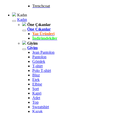
Trenchcoat
Kadın
Kadın
Öne Çıkanlar
Öne Çıkanlar
Yaz Ürünleri
İndirimdekiler
Giyim
Giyim
Jean Pantolon
Pantolon
Gömlek
T-shirt
Polo T-shirt
Bluz
Etek
Elbise
Şort
Kapri
Atlet
Top
Sweatshirt
Kazak