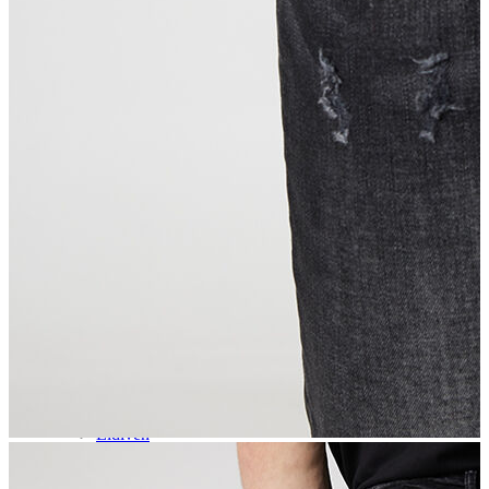
Aksesuar
Kadın Aksesuar
Çorap
Bere
Eldiven
Kemer
Parfüm