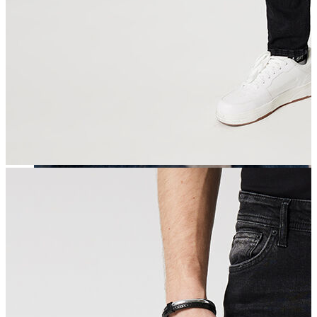
Erkek
Öne Çıkanlar
Yaz Ürünleri
İndirimdekiler
Online Özel Koleksiyon
Giyim
Jean Pantolon
Pantolon
Gömlek
Sweatshirt