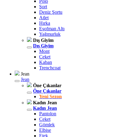
Polo
Şort
Deniz Şortu
Atlet
Hırka
Eşofman Altı
Yağmurluk
Dış Giyim
Dış Giyim
Mont
Ceket
Kaban
Trenchcoat
Jean
Jean
Öne Çıkanlar
Öne Çıkanlar
Yeni Sezon
Kadın Jean
Kadın Jean
Pantolon
Ceket
Gömlek
Elbise
Etek