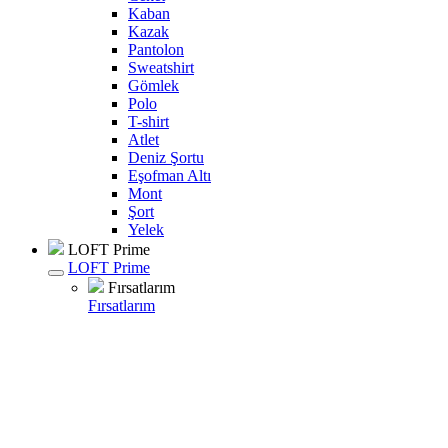
Kaban
Kazak
Pantolon
Sweatshirt
Gömlek
Polo
T-shirt
Atlet
Deniz Şortu
Eşofman Altı
Mont
Şort
Yelek
LOFT Prime
LOFT Prime
Fırsatlarım
Fırsatlarım