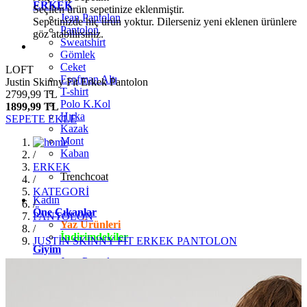
ERKEK
Seçilen ürün sepetinize eklenmiştir.
Jean Pantolon
Sepetinizde hiç ürün yoktur. Dilerseniz yeni eklenen ürünlere
Pantolon
göz atabilirsiniz.
Sweatshirt
Gömlek
Ceket
LOFT
Eşofman Altı
Justin Skinny Fit Erkek Pantolon
T-shirt
2799,99 TL
Polo K.Kol
1899,99 TL
Hırka
SEPETE EKLE
Kazak
Mont
Kaban
/
ERKEK
Trenchcoat
/
KATEGORİ
Kadın
/
Öne Çıkanlar
PANTOLON
Yaz Ürünleri
/
İndirimdekiler
JUSTİN SKİNNY FİT ERKEK PANTOLON
Giyim
Jean Pantolon
Pantolon
Gömlek
T-shirt