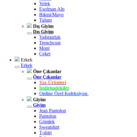
Yelek
Eşofman Altı
Bikini/Mayo
Tulum
Dış Giyim
Dış Giyim
Yağmurluk
Trenchcoat
Mont
Ceket
Erkek
Erkek
Öne Çıkanlar
Öne Çıkanlar
Yaz Ürünleri
İndirimdekiler
Online Özel Koleksiyon
Giyim
Giyim
Jean Pantolon
Pantolon
Gömlek
Sweatshirt
T-shirt