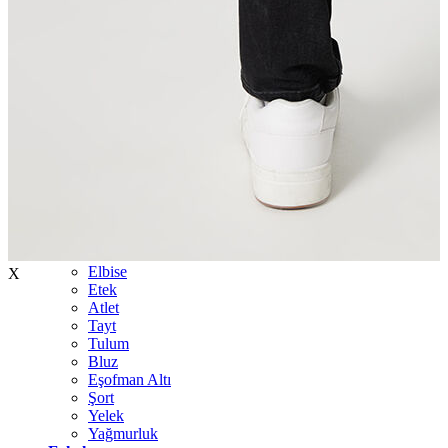
İndirimdekiler
Kadın
Ceket
Hırka
Kaban
Kazak
Mont
Pantolon
Sweatshırt
Gömlek
T-shirt
Elbise
X
Etek
Atlet
Tayt
Tulum
Bluz
Eşofman Altı
Şort
Yelek
Yağmurluk