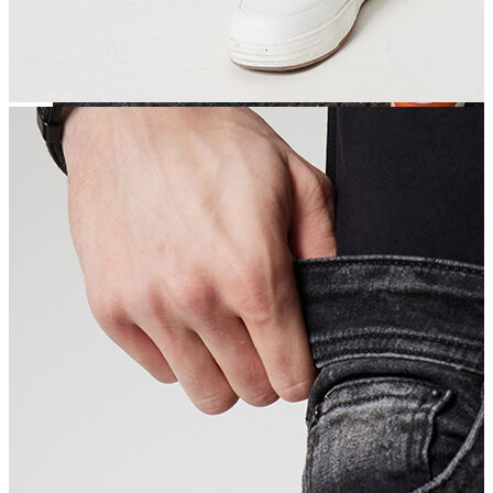
Jean
Öne Çıkanlar
Yeni Sezon
Kadın Jean
Pantolon
Ceket
Gömlek
Elbise
Etek
Erkek Jean
Pantolon
Ceket
Gömlek