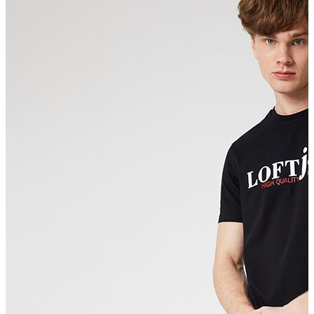
Polo T-shirt
Bluz
Etek
Elbise
Şort
Kapri
Atlet
Top
Sweatshirt
Kazak
Yelek
Eşofman Altı
Bikini/Mayo
Tulum
Dış Giyim
Yağmurluk
Trenchcoat
Mont
Ceket