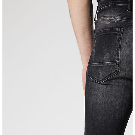
Erkek Aksesuar
Boxer
Çorap
Kemer
Atkı
Cüzdan
Parfüm
Şapka