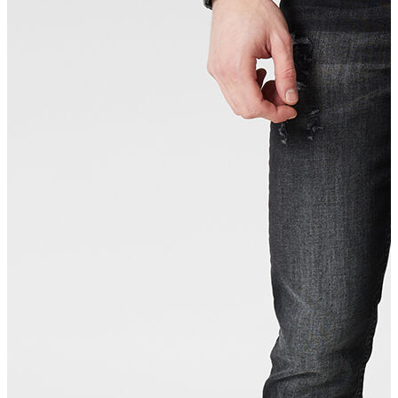
T-shirt
Polo
Şort
Deniz Şortu
Atlet
Hırka
Eşofman Altı
Yağmurluk
Dış Giyim
Mont
Ceket
Kaban
Trenchcoat