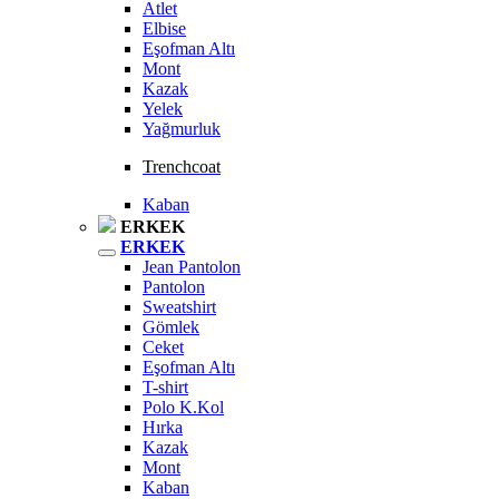
Atlet
Elbise
Eşofman Altı
Mont
Kazak
Yelek
Yağmurluk
Trenchcoat
Kaban
ERKEK
ERKEK
Jean Pantolon
Pantolon
Sweatshirt
Gömlek
Ceket
Eşofman Altı
T-shirt
Polo K.Kol
Hırka
Kazak
Mont
Kaban