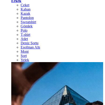
Erkek
Ceket
Kaban
Kazak
Pantolon
Sweatshirt
Gömlek
Polo
T-shirt
Atlet
Deniz Şortu
Eşofman Altı
Mont
Şort
Yelek