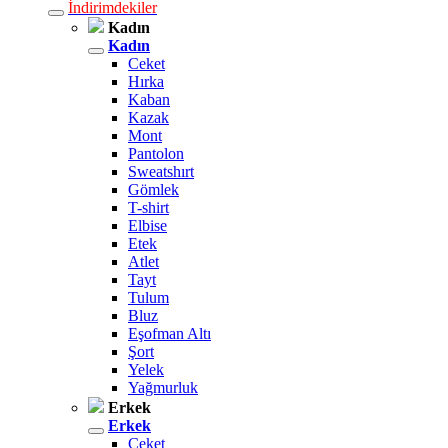
İndirimdekiler
Kadın
Kadın
Ceket
Hırka
Kaban
Kazak
Mont
Pantolon
Sweatshırt
Gömlek
T-shirt
Elbise
Etek
Atlet
Tayt
Tulum
Bluz
Eşofman Altı
Şort
Yelek
Yağmurluk
Erkek
Erkek
Ceket