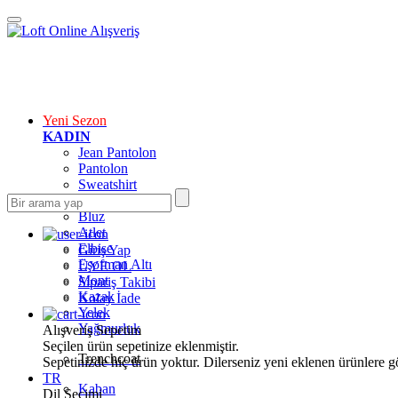
Yeni Sezon
KADIN
Jean Pantolon
Pantolon
Sweatshirt
Gömlek
Bluz
Atlet
Elbise
Giriş Yap
Eşofman Altı
ÜYE OL
Mont
Sipariş Takibi
Kazak
Kolay İade
Yelek
Yağmurluk
Alışveriş Sepetim
Seçilen ürün sepetinize eklenmiştir.
Trenchcoat
Sepetinizde hiç ürün yoktur. Dilerseniz yeni eklenen ürünlere göz
TR
Kaban
Dil Seçimi