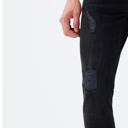
Polo
Şort
Deniz Şortu
Atlet
Hırka
Eşofman Altı
Yağmurluk
Dış Giyim
Mont
Ceket
Kaban
Trenchcoat