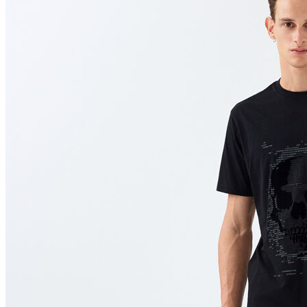
Polo T-shirt
Bluz
Etek
Elbise
Şort
Kapri
Atlet
Top
Sweatshirt
Kazak
Yelek
Eşofman Altı
Bikini/Mayo
Tulum
Dış Giyim
Yağmurluk
Trenchcoat
Mont
Ceket