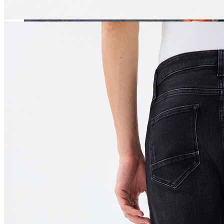
Jean
Öne Çıkanlar
Yeni Sezon
Kadın Jean
Pantolon
Ceket
Gömlek
Elbise
Etek
Erkek Jean
Pantolon
Ceket
Gömlek