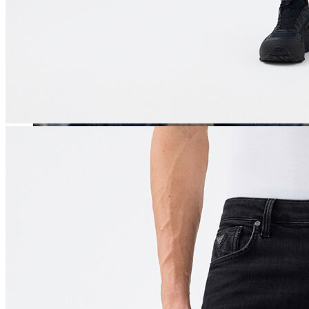
Erkek
Öne Çıkanlar
Yaz Ürünleri
İndirimdekiler
Online Özel Koleksiyon
Giyim
Jean Pantolon
Pantolon
Gömlek
Sweatshirt
T-shirt