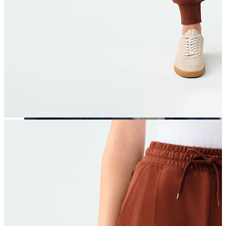
Erkek
Öne Çıkanlar
Yaz Ürünleri
İndirimdekiler
Online Özel Koleksiyon
Giyim
Jean Pantolon
Pantolon
Gömlek
Sweatshirt