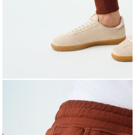
İndirimdekiler
Kadın
Ceket
Hırka
Kaban
Kazak
Mont
Pantolon
Sweatshırt
Gömlek
T-shirt
Elbise
Etek
Atlet
Tayt
Tulum
Bluz
Eşofman Altı
Şort
Yelek
Yağmurluk