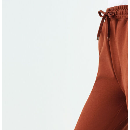
Erkek Aksesuar
Boxer
Çorap
Kemer
Atkı
Cüzdan
Parfüm
Şapka