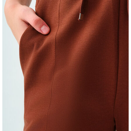
Atlet
Elbise
Eşofman Altı
Mont
Kazak
Yelek
Yağmurluk
Trenchcoat
Kaban
ERKEK
ERKEK
Jean Pantolon
Pantolon
Sweatshirt
Gömlek
Ceket
Eşofman Altı
T-shirt
Polo K.Kol
Hırka
Kazak
Mont
Kaban