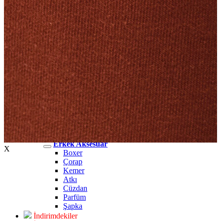
Erkek Jean
Erkek Jean
Pantolon
Ceket
Gömlek
Aksesuar
Aksesuar
Kadın Aksesuar
Kadın Aksesuar
Çorap
Bere
Eldiven
Kemer
Parfüm
Erkek Aksesuar
Erkek Aksesuar
X
Boxer
Çorap
Kemer
Atkı
Cüzdan
Parfüm
Şapka
İndirimdekiler