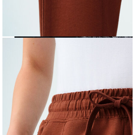
Yeni Sezon
Yeni Sezon
KADIN
KADIN
Jean Pantolon
Pantolon
Sweatshirt
Gömlek
Bluz