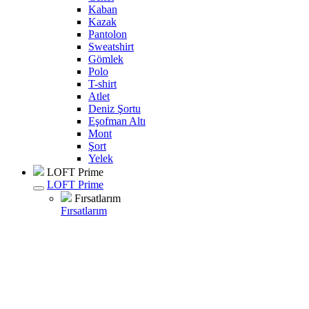
Kaban
Kazak
Pantolon
Sweatshirt
Gömlek
Polo
T-shirt
Atlet
Deniz Şortu
Eşofman Altı
Mont
Şort
Yelek
LOFT Prime
LOFT Prime
Fırsatlarım
Fırsatlarım