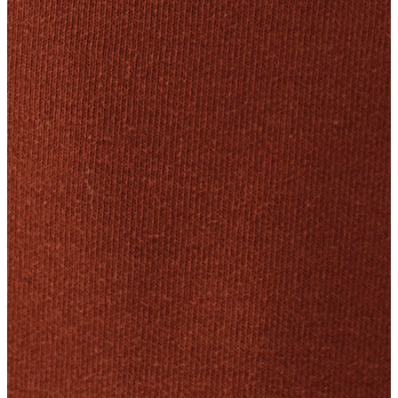
Polo
Şort
Deniz Şortu
Atlet
Hırka
Eşofman Altı
Yağmurluk
Dış Giyim
Dış Giyim
Mont
Ceket
Kaban
Trenchcoat
Jean
Jean
Öne Çıkanlar
Öne Çıkanlar
Yeni Sezon
Kadın Jean
Kadın Jean
Pantolon
Ceket
Gömlek
Elbise
Etek