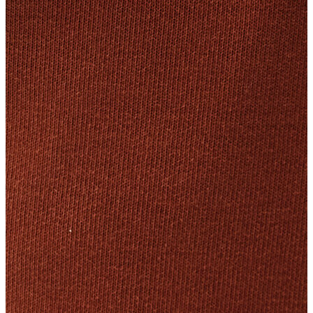
Yelek
Eşofman Altı
Bikini/Mayo
Tulum
Dış Giyim
Dış Giyim
Yağmurluk
Trenchcoat
Mont
Ceket
Erkek
Erkek
Öne Çıkanlar
Öne Çıkanlar
Yaz Ürünleri
İndirimdekiler
Online Özel Koleksiyon
Giyim
Giyim
Jean Pantolon
Pantolon
Gömlek
Sweatshirt
T-shirt