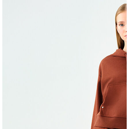
Polo T-shirt
Bluz
Etek
Elbise
Şort
Kapri
Atlet
Top
Sweatshirt
Kazak
Yelek
Eşofman Altı
Bikini/Mayo
Tulum
Dış Giyim
Yağmurluk
Trenchcoat
Mont
Ceket