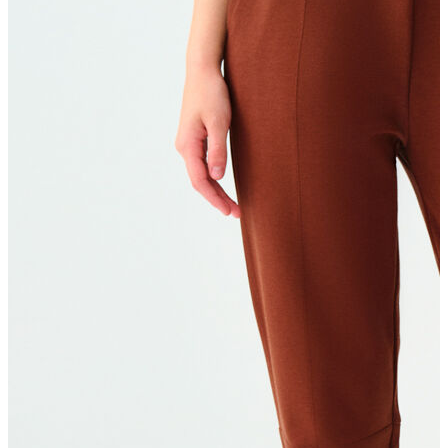
T-shirt
Polo
Şort
Deniz Şortu
Atlet
Hırka
Eşofman Altı
Yağmurluk
Dış Giyim
Mont
Ceket
Kaban
Trenchcoat