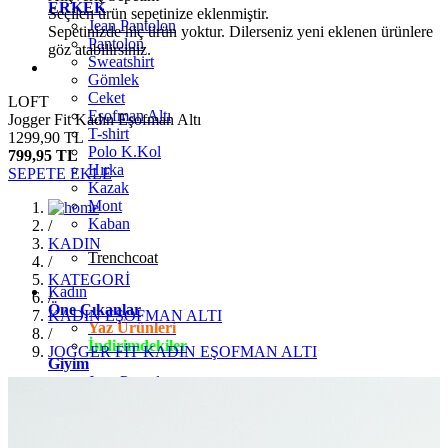
ERKEK
Seçilen ürün sepetinize eklenmiştir.
Jean Pantolon
Sepetinizde hiç ürün yoktur. Dilerseniz yeni eklenen ürünlere
Pantolon
göz atabilirsiniz.
Sweatshirt
Gömlek
Ceket
LOFT
Eşofman Altı
Jogger Fit Kadın Eşofman Altı
T-shirt
1299,90 TL
Polo K.Kol
799,95 TL
Hırka
SEPETE EKLE
Kazak
Mont
Kaban
/
KADIN
Trenchcoat
/
KATEGORİ
Kadın
/
Öne Çıkanlar
KADIN EŞOFMAN ALTI
Yaz Ürünleri
/
İndirimdekiler
JOGGER FİT KADIN EŞOFMAN ALTI
Giyim
Jean Pantolon
Pantolon
Gömlek
T-shirt