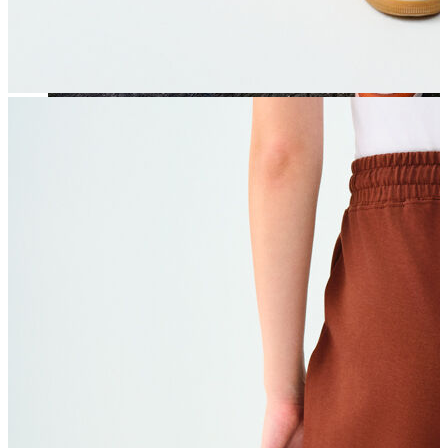
Jean
Öne Çıkanlar
Yeni Sezon
Kadın Jean
Pantolon
Ceket
Gömlek
Elbise
Etek
Erkek Jean
Pantolon
Ceket
Gömlek