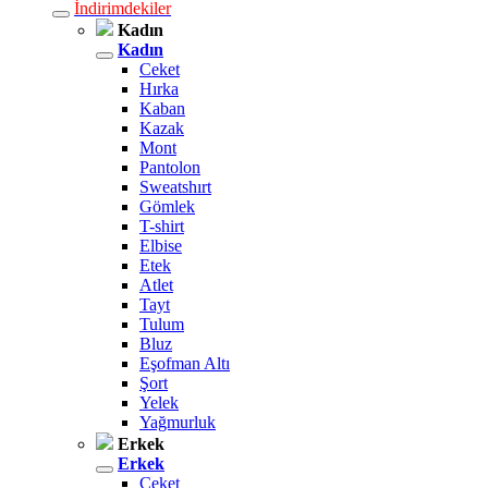
İndirimdekiler
Kadın
Kadın
Ceket
Hırka
Kaban
Kazak
Mont
Pantolon
Sweatshırt
Gömlek
T-shirt
Elbise
Etek
Atlet
Tayt
Tulum
Bluz
Eşofman Altı
Şort
Yelek
Yağmurluk
Erkek
Erkek
Ceket