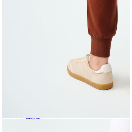
Aksesuar
Kadın Aksesuar
Çorap
Bere
Eldiven
Kemer
Parfüm