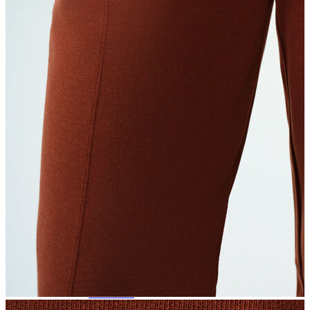
Trenchcoat
Kadın
Kadın
Öne Çıkanlar
Öne Çıkanlar
Yaz Ürünleri
İndirimdekiler
Giyim
Giyim
Jean Pantolon
Pantolon
Gömlek
T-shirt
Polo T-shirt
Bluz
Etek
Elbise
Şort
Kapri
Atlet
Top
Sweatshirt
Kazak