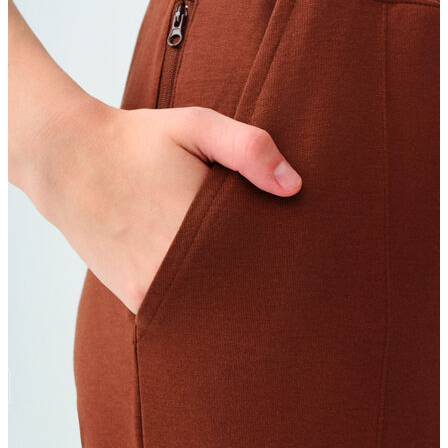
Erkek
Ceket
Kaban
Kazak
Pantolon
Sweatshirt
Gömlek
Polo
T-shirt
Atlet
Deniz Şortu
Eşofman Altı
Mont
Şort
Yelek