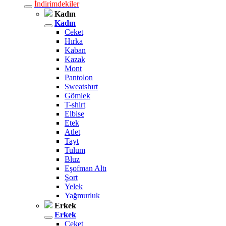
İndirimdekiler
Kadın
Kadın
Ceket
Hırka
Kaban
Kazak
Mont
Pantolon
Sweatshırt
Gömlek
T-shirt
Elbise
Etek
Atlet
Tayt
Tulum
Bluz
Eşofman Altı
Şort
Yelek
Yağmurluk
Erkek
Erkek
Ceket