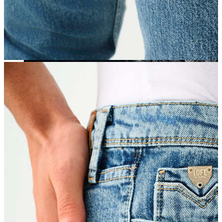
Yeni Sezon
Yeni Sezon
KADIN
KADIN
Jean Pantolon
Pantolon
Sweatshirt
Gömlek
Bluz