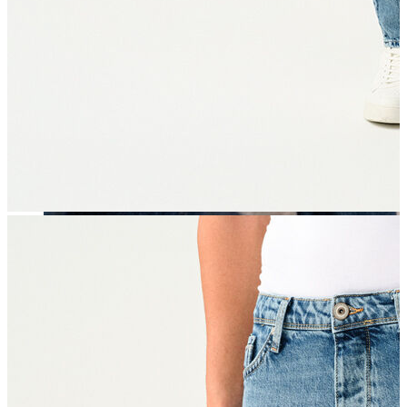
Erkek
Öne Çıkanlar
Yaz Ürünleri
İndirimdekiler
Online Özel Koleksiyon
Giyim
Jean Pantolon
Pantolon
Gömlek
Sweatshirt