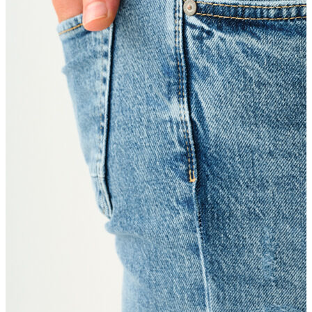
Atlet
Elbise
Eşofman Altı
Mont
Kazak
Yelek
Yağmurluk
Trenchcoat
Kaban
ERKEK
ERKEK
Jean Pantolon
Pantolon
Sweatshirt
Gömlek
Ceket
Eşofman Altı
T-shirt
Polo K.Kol
Hırka
Kazak
Mont
Kaban