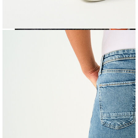
Jean
Öne Çıkanlar
Yeni Sezon
Kadın Jean
Pantolon
Ceket
Gömlek
Elbise
Etek
Erkek Jean
Pantolon
Ceket
Gömlek