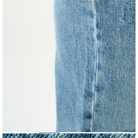
Trenchcoat
Kadın
Kadın
Öne Çıkanlar
Öne Çıkanlar
Yaz Ürünleri
İndirimdekiler
Giyim
Giyim
Jean Pantolon
Pantolon
Gömlek
T-shirt
Polo T-shirt
Bluz
Etek
Elbise
Şort
Kapri
Atlet
Top
Sweatshirt
Kazak