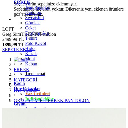
ERKEK
Seçilen ürün sepetinize eklenmiştir.
Jean Pantolon
Sepetinizde hiç ürün yoktur. Dilerseniz yeni eklenen ürünlere
Pantolon
göz atabilirsiniz.
Sweatshirt
Gömlek
Ceket
LOFT
Eşofman Altı
Greg Slim Fit Erkek Pantolon
T-shirt
2499,99 TL
Polo K.Kol
1899,99 TL
Hırka
SEPETE EKLE
Kazak
Mont
Kaban
/
ERKEK
Trenchcoat
/
KATEGORİ
Kadın
/
Öne Çıkanlar
PANTOLON
Yaz Ürünleri
/
İndirimdekiler
GREG SLİM FİT ERKEK PANTOLON
Giyim
Jean Pantolon
Pantolon
Gömlek
T-shirt