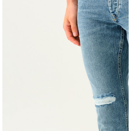
T-shirt
Polo
Şort
Deniz Şortu
Atlet
Hırka
Eşofman Altı
Yağmurluk
Dış Giyim
Mont
Ceket
Kaban
Trenchcoat