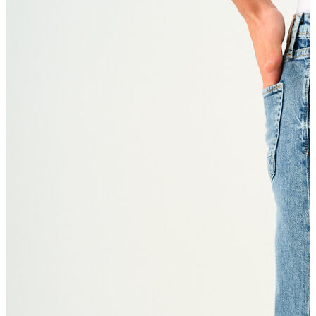
Erkek Aksesuar
Boxer
Çorap
Kemer
Atkı
Cüzdan
Parfüm
Şapka