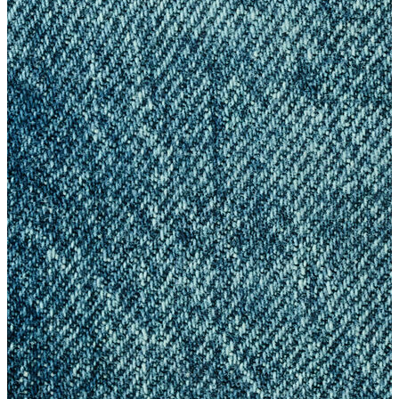
Polo
Şort
Deniz Şortu
Atlet
Hırka
Eşofman Altı
Yağmurluk
Dış Giyim
Dış Giyim
Mont
Ceket
Kaban
Trenchcoat
Jean
Jean
Öne Çıkanlar
Öne Çıkanlar
Yeni Sezon
Kadın Jean
Kadın Jean
Pantolon
Ceket
Gömlek
Elbise
Etek