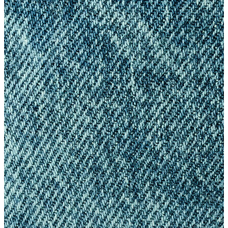
Yelek
Eşofman Altı
Bikini/Mayo
Tulum
Dış Giyim
Dış Giyim
Yağmurluk
Trenchcoat
Mont
Ceket
Erkek
Erkek
Öne Çıkanlar
Öne Çıkanlar
Yaz Ürünleri
İndirimdekiler
Online Özel Koleksiyon
Giyim
Giyim
Jean Pantolon
Pantolon
Gömlek
Sweatshirt
T-shirt