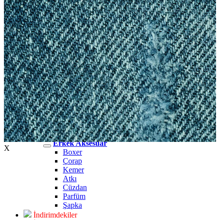
Erkek Jean
Erkek Jean
Pantolon
Ceket
Gömlek
Aksesuar
Aksesuar
Kadın Aksesuar
Kadın Aksesuar
Çorap
Bere
Eldiven
Kemer
Parfüm
Erkek Aksesuar
Erkek Aksesuar
X
Boxer
Çorap
Kemer
Atkı
Cüzdan
Parfüm
Şapka
İndirimdekiler