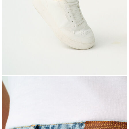
İndirimdekiler
Kadın
Ceket
Hırka
Kaban
Kazak
Mont
Pantolon
Sweatshırt
Gömlek
T-shirt
Elbise
Etek
Atlet
Tayt
Tulum
Bluz
Eşofman Altı
Şort
Yelek
Yağmurluk