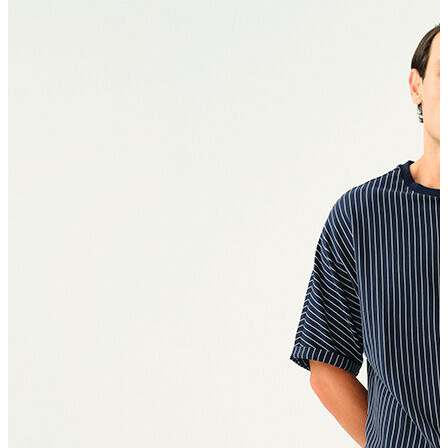
Polo T-shirt
Bluz
Etek
Elbise
Şort
Kapri
Atlet
Top
Sweatshirt
Kazak
Yelek
Eşofman Altı
Bikini/Mayo
Tulum
Dış Giyim
Yağmurluk
Trenchcoat
Mont
Ceket