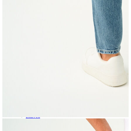
Aksesuar
Kadın Aksesuar
Çorap
Bere
Eldiven
Kemer
Parfüm