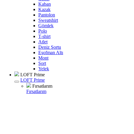
Kaban
Kazak
Pantolon
Sweatshirt
Gömlek
Polo
T-shirt
Atlet
Deniz Şortu
Eşofman Altı
Mont
Şort
Yelek
LOFT Prime
LOFT Prime
Fırsatlarım
Fırsatlarım