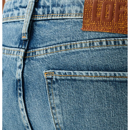
Erkek
Ceket
Kaban
Kazak
Pantolon
Sweatshirt
Gömlek
Polo
T-shirt
Atlet
Deniz Şortu
Eşofman Altı
Mont
Şort
Yelek