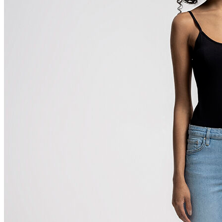
Polo
Şort
Deniz Şortu
Atlet
Hırka
Eşofman Altı
Yağmurluk
Dış Giyim
Mont
Ceket
Kaban
Trenchcoat