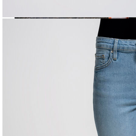
Jean
Öne Çıkanlar
Yeni Sezon
Kadın Jean
Pantolon
Ceket
Gömlek
Elbise
Etek
Erkek Jean
Pantolon
Ceket
Gömlek