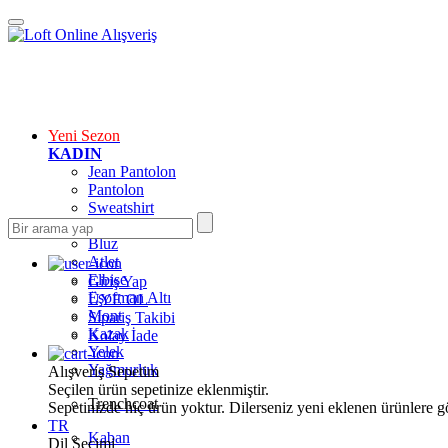
Yeni Sezon
KADIN
Jean Pantolon
Pantolon
Sweatshirt
Gömlek
Bluz
Atlet
Elbise
Giriş Yap
Eşofman Altı
ÜYE OL
Mont
Sipariş Takibi
Kazak
Kolay İade
Yelek
Yağmurluk
Alışveriş Sepetim
Seçilen ürün sepetinize eklenmiştir.
Trenchcoat
Sepetinizde hiç ürün yoktur. Dilerseniz yeni eklenen ürünlere göz
TR
Kaban
Dil Seçimi