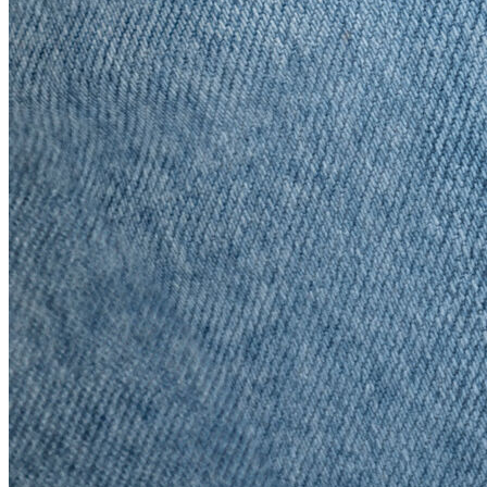
Polo T-shirt
Bluz
Etek
Elbise
Şort
Kapri
Atlet
Top
Sweatshirt
Kazak
Yelek
Eşofman Altı
Bikini/Mayo
Tulum
Dış Giyim
Yağmurluk
Trenchcoat
Mont
Ceket