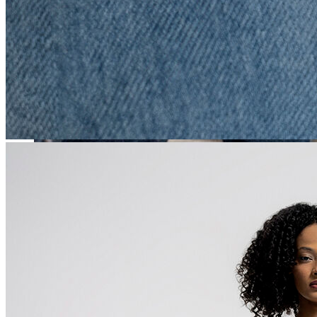
Erkek
Öne Çıkanlar
Yaz Ürünleri
İndirimdekiler
Online Özel Koleksiyon
Giyim
Jean Pantolon
Pantolon
Gömlek
Sweatshirt
T-shirt