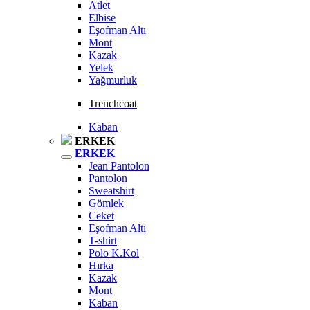
Atlet
Elbise
Eşofman Altı
Mont
Kazak
Yelek
Yağmurluk
Trenchcoat
Kaban
ERKEK
ERKEK
Jean Pantolon
Pantolon
Sweatshirt
Gömlek
Ceket
Eşofman Altı
T-shirt
Polo K.Kol
Hırka
Kazak
Mont
Kaban