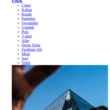
Erkek
Ceket
Kaban
Kazak
Pantolon
Sweatshirt
Gömlek
Polo
T-shirt
Atlet
Deniz Şortu
Eşofman Altı
Mont
Şort
Yelek