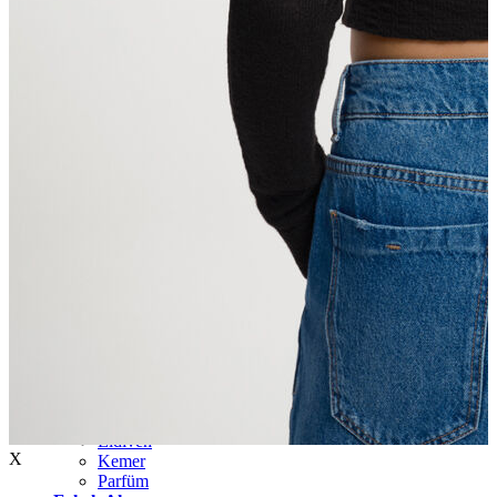
Aksesuar
Kadın Aksesuar
Çorap
Bere
Eldiven
X
Kemer
Parfüm