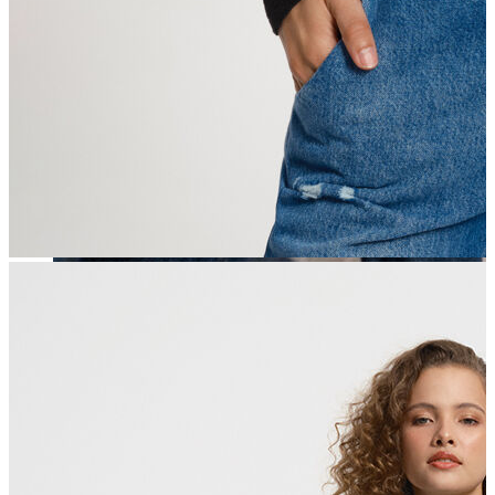
Erkek
Öne Çıkanlar
Yaz Ürünleri
İndirimdekiler
Online Özel Koleksiyon
Giyim
Jean Pantolon
Pantolon
Gömlek
Sweatshirt