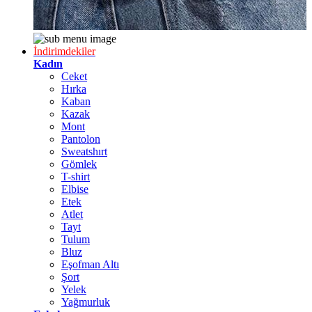
İndirimdekiler
Kadın
Ceket
Hırka
Kaban
Kazak
Mont
Pantolon
Sweatshırt
Gömlek
T-shirt
Elbise
Etek
Atlet
Tayt
Tulum
Bluz
Eşofman Altı
Şort
Yelek
Yağmurluk