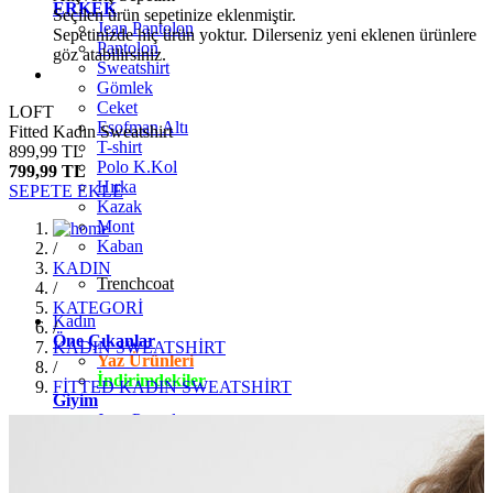
ERKEK
Seçilen ürün sepetinize eklenmiştir.
Jean Pantolon
Sepetinizde hiç ürün yoktur. Dilerseniz yeni eklenen ürünlere
Pantolon
göz atabilirsiniz.
Sweatshirt
Gömlek
Ceket
LOFT
Eşofman Altı
Fitted Kadın Sweatshirt
T-shirt
899,99 TL
Polo K.Kol
799,99 TL
Hırka
SEPETE EKLE
Kazak
Mont
Kaban
/
KADIN
Trenchcoat
/
KATEGORİ
Kadın
/
Öne Çıkanlar
KADIN SWEATSHİRT
Yaz Ürünleri
/
İndirimdekiler
FİTTED KADIN SWEATSHİRT
Giyim
Jean Pantolon
Pantolon
Gömlek
T-shirt