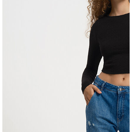
T-shirt
Polo
Şort
Deniz Şortu
Atlet
Hırka
Eşofman Altı
Yağmurluk
Dış Giyim
Mont
Ceket
Kaban
Trenchcoat