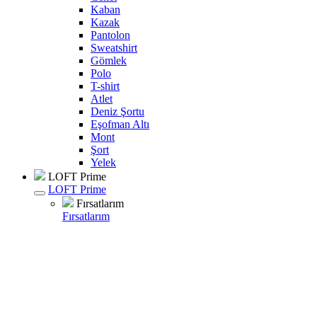
Kaban
Kazak
Pantolon
Sweatshirt
Gömlek
Polo
T-shirt
Atlet
Deniz Şortu
Eşofman Altı
Mont
Şort
Yelek
LOFT Prime
LOFT Prime
Fırsatlarım
Fırsatlarım