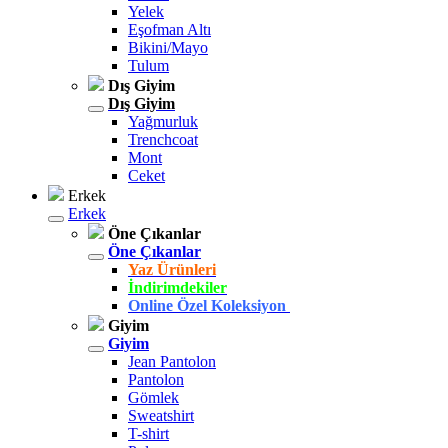
Yelek
Eşofman Altı
Bikini/Mayo
Tulum
Dış Giyim
Dış Giyim
Yağmurluk
Trenchcoat
Mont
Ceket
Erkek
Erkek
Öne Çıkanlar
Öne Çıkanlar
Yaz Ürünleri
İndirimdekiler
Online Özel Koleksiyon
Giyim
Giyim
Jean Pantolon
Pantolon
Gömlek
Sweatshirt
T-shirt