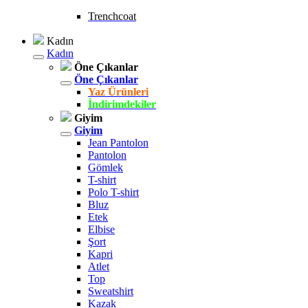
Trenchcoat
Kadın
Kadın
Öne Çıkanlar
Öne Çıkanlar
Yaz Ürünleri
İndirimdekiler
Giyim
Giyim
Jean Pantolon
Pantolon
Gömlek
T-shirt
Polo T-shirt
Bluz
Etek
Elbise
Şort
Kapri
Atlet
Top
Sweatshirt
Kazak