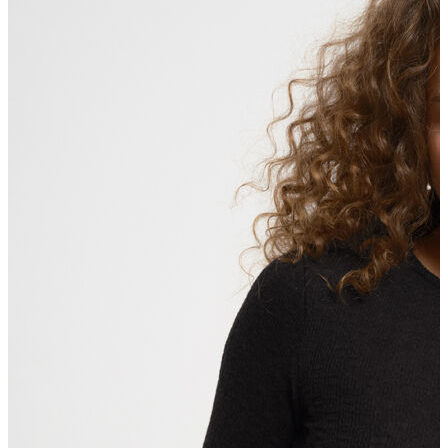
Polo T-shirt
Bluz
Etek
Elbise
Şort
Kapri
Atlet
Top
Sweatshirt
Kazak
Yelek
Eşofman Altı
Bikini/Mayo
Tulum
Dış Giyim
Yağmurluk
Trenchcoat
Mont
Ceket