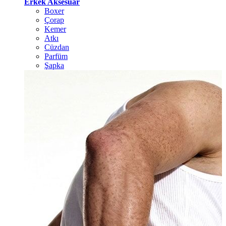
Erkek Aksesuar
Boxer
Çorap
Kemer
Atkı
Cüzdan
Parfüm
Şapka