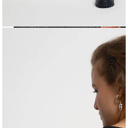
Jean
Öne Çıkanlar
Yeni Sezon
Kadın Jean
Pantolon
Ceket
Gömlek
Elbise
Etek
Erkek Jean
Pantolon
Ceket
Gömlek