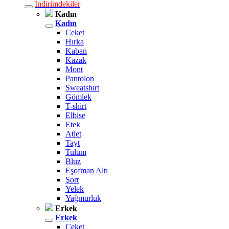
İndirimdekiler
Kadın
Kadın
Ceket
Hırka
Kaban
Kazak
Mont
Pantolon
Sweatshırt
Gömlek
T-shirt
Elbise
Etek
Atlet
Tayt
Tulum
Bluz
Eşofman Altı
Şort
Yelek
Yağmurluk
Erkek
Erkek
Ceket