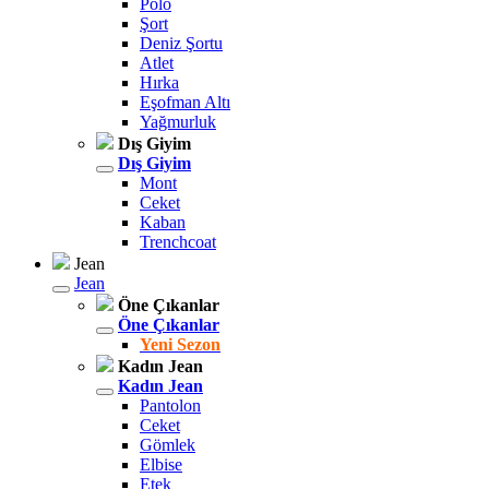
Polo
Şort
Deniz Şortu
Atlet
Hırka
Eşofman Altı
Yağmurluk
Dış Giyim
Dış Giyim
Mont
Ceket
Kaban
Trenchcoat
Jean
Jean
Öne Çıkanlar
Öne Çıkanlar
Yeni Sezon
Kadın Jean
Kadın Jean
Pantolon
Ceket
Gömlek
Elbise
Etek